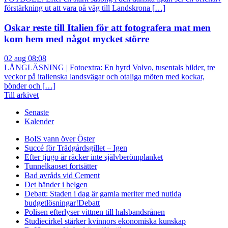
förstärkning ut att vara på väg till Landskrona […]
Oskar reste till Italien för att fotografera mat men
kom hem med något mycket större
02 aug 08:08
LÅNGLÄSNING | Fotoextra: En hyrd Volvo, tusentals bilder, tre
veckor på italienska landsvägar och otaliga möten med kockar,
bönder och […]
Till arkivet
Senaste
Kalender
BoIS vann över Öster
Succé för Trädgårdsgillet – Igen
Efter tjugo år räcker inte självberöm
planket
Tunnelkaoset fortsätter
Bad avråds vid Cement
Det händer i helgen
Debatt: Staden i dag är gamla meriter med nutida
budgetlösningar!
Debatt
Polisen efterlyser vittnen till halsbandsrånen
Studiecirkel stärker kvinnors ekonomiska kunskap