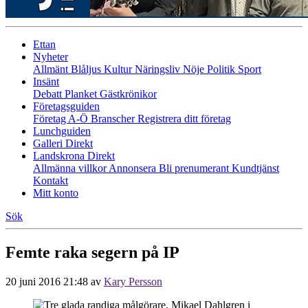
Ettan
Nyheter
Allmänt
Blåljus
Kultur
Näringsliv
Nöje
Politik
Sport
Insänt
Debatt
Planket
Gästkrönikor
Företagsguiden
Företag A-Ö
Branscher
Registrera ditt företag
Lunchguiden
Galleri Direkt
Landskrona Direkt
Allmänna villkor
Annonsera
Bli prenumerant
Kundtjänst
Kontakt
Mitt konto
Sök
Femte raka segern på IP
20 juni 2016 21:48
av
Kary Persson