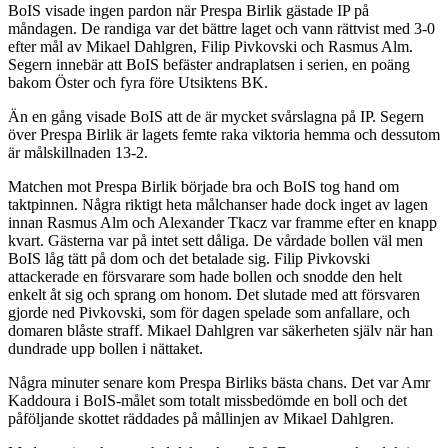
BoIS visade ingen pardon när Prespa Birlik gästade IP på
måndagen. De randiga var det bättre laget och vann rättvist med 3-0
efter mål av Mikael Dahlgren, Filip Pivkovski och Rasmus Alm.
Segern innebär att BoIS befäster andraplatsen i serien, en poäng
bakom Öster och fyra före Utsiktens BK.
Än en gång visade BoIS att de är mycket svårslagna på IP. Segern
över Prespa Birlik är lagets femte raka viktoria hemma och dessutom
är målskillnaden 13-2.
Matchen mot Prespa Birlik började bra och BoIS tog hand om
taktpinnen. Några riktigt heta målchanser hade dock inget av lagen
innan Rasmus Alm och Alexander Tkacz var framme efter en knapp
kvart. Gästerna var på intet sett dåliga. De vårdade bollen väl men
BoIS låg tätt på dom och det betalade sig. Filip Pivkovski
attackerade en försvarare som hade bollen och snodde den helt
enkelt åt sig och sprang om honom. Det slutade med att försvaren
gjorde ned Pivkovski, som för dagen spelade som anfallare, och
domaren blåste straff. Mikael Dahlgren var säkerheten själv när han
dundrade upp bollen i nättaket.
Några minuter senare kom Prespa Birliks bästa chans. Det var Amr
Kaddoura i BoIS-målet som totalt missbedömde en boll och det
påföljande skottet räddades på mållinjen av Mikael Dahlgren.