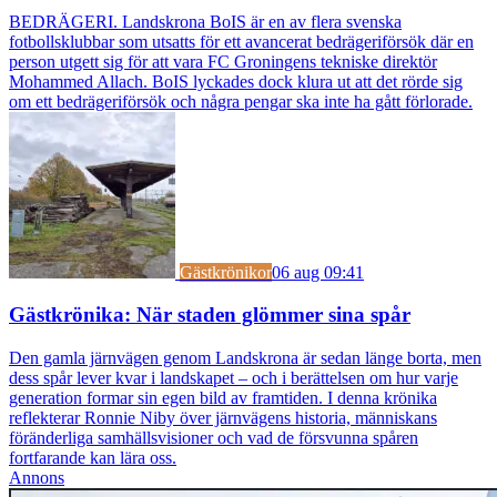
BEDRÄGERI. Landskrona BoIS är en av flera svenska
fotbollsklubbar som utsatts för ett avancerat bedrägeriförsök där en
person utgett sig för att vara FC Groningens tekniske direktör
Mohammed Allach. BoIS lyckades dock klura ut att det rörde sig
om ett bedrägeriförsök och några pengar ska inte ha gått förlorade.
Gästkrönikor
06 aug 09:41
Gästkrönika: När staden glömmer sina spår
Den gamla järnvägen genom Landskrona är sedan länge borta, men
dess spår lever kvar i landskapet – och i berättelsen om hur varje
generation formar sin egen bild av framtiden. I denna krönika
reflekterar Ronnie Niby över järnvägens historia, människans
föränderliga samhällsvisioner och vad de försvunna spåren
fortfarande kan lära oss.
Annons