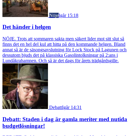
Nöje
Igår 15:18
Det händer i helgen
NÖJE. Trots att sommaren sakta men säkert lider mot sitt slut så
finns det en hel del kul att hitta på den kommande helgen. Bland
annat så är de säsongsavslutning för Lock Stock på Lagunen och
dessutom bjuds det på klassiska Gasolintolkningar på 2:ans i
Lundåkrahamnen. Och så är det dags för årets trädgårdsgille.
Debatt
Igår 14:31
Debatt: Staden i dag är gamla meriter med nutida
budgetlösningar!