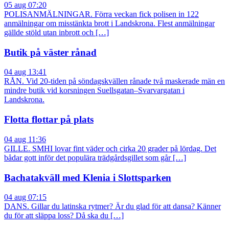
05 aug 07:20
POLISANMÄLNINGAR. Förra veckan fick polisen in 122
anmälningar om misstänkta brott i Landskrona. Flest anmälningar
gällde stöld utan inbrott och […]
Butik på väster rånad
04 aug 13:41
RÅN. Vid 20-tiden på söndagskvällen rånade två maskerade män en
mindre butik vid korsningen Suellsgatan–Svarvargatan i
Landskrona.
Flotta flottar på plats
04 aug 11:36
GILLE. SMHI lovar fint väder och cirka 20 grader på lördag. Det
bådar gott inför det populära trädgårdsgillet som går […]
Bachatakväll med Klenia i Slottsparken
04 aug 07:15
DANS. Gillar du latinska rytmer? Är du glad för att dansa? Känner
du för att släppa loss? Då ska du […]