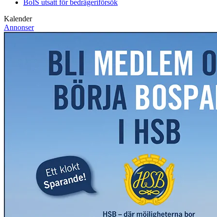
BoIS utsatt för bedrägeriförsök
Kalender
Annonser