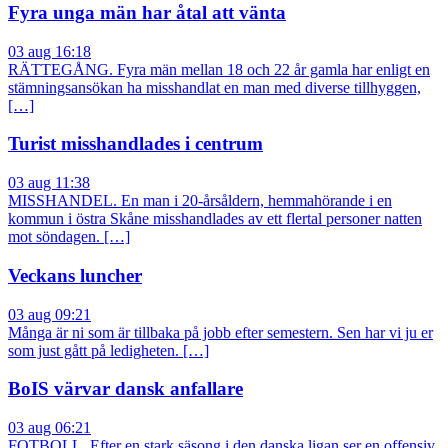
Fyra unga män har åtal att vänta
03 aug 16:18
RÄTTEGÅNG. Fyra män mellan 18 och 22 år gamla har enligt en
stämningsansökan ha misshandlat en man med diverse tillhyggen,
[…]
Turist misshandlades i centrum
03 aug 11:38
MISSHANDEL. En man i 20-årsåldern, hemmahörande i en
kommun i östra Skåne misshandlades av ett flertal personer natten
mot söndagen. […]
Veckans luncher
03 aug 09:21
Många är ni som är tillbaka på jobb efter semestern. Sen har vi ju er
som just gått på ledigheten. […]
BoIS värvar dansk anfallare
03 aug 06:21
FOTBOLL. Efter en stark säsong i den danska ligan ser en offensiv