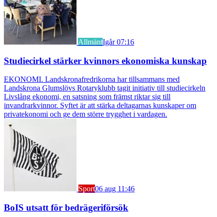
Allmänt
Igår 07:16
Studiecirkel stärker kvinnors ekonomiska kunskap
EKONOMI. Landskronafredrikorna har tillsammans med
Landskrona Glumslövs Rotaryklubb tagit initiativ till studiecirkeln
Livslång ekonomi, en satsning som främst riktar sig till
invandrarkvinnor. Syftet är att stärka deltagarnas kunskaper om
privatekonomi och ge dem större trygghet i vardagen.
Sport
06 aug 11:46
BoIS utsatt för bedrägeriförsök