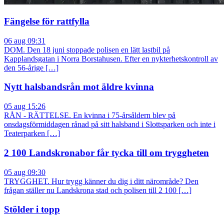
Fängelse för rattfylla
06 aug 09:31
DOM. Den 18 juni stoppade polisen en lätt lastbil på
Kapplandsgatan i Norra Borstahusen. Efter en nykterhetskontroll av
den 56-årige […]
Nytt halsbandsrån mot äldre kvinna
05 aug 15:26
RÅN - RÄTTELSE. En kvinna i 75-årsåldern blev på
onsdagsförmiddagen rånad på sitt halsband i Slottsparken och inte i
Teaterparken […]
2 100 Landskronabor får tycka till om tryggheten
05 aug 09:30
TRYGGHET. Hur trygg känner du dig i ditt närområde? Den
frågan ställer nu Landskrona stad och polisen till 2 100 […]
Stölder i topp