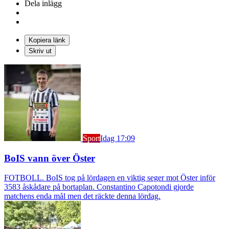
Dela inlägg
Kopiera länk
Skriv ut
Sport
Idag 17:09
BoIS vann över Öster
FOTBOLL. BoIS tog på lördagen en viktig seger mot Öster inför
3583 åskådare på bortaplan. Constantino Capotondi gjorde
matchens enda mål men det räckte denna lördag.