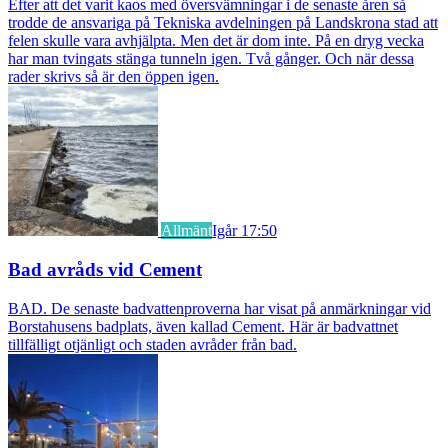
Efter att det varit kaos med översvämningar i de senaste åren så
trodde de ansvariga på Tekniska avdelningen på Landskrona stad att
felen skulle vara avhjälpta. Men det är dom inte. På en dryg vecka
har man tvingats stänga tunneln igen. Två gånger. Och när dessa
rader skrivs så är den öppen igen.
Allmänt
Igår 17:50
Bad avråds vid Cement
BAD. De senaste badvattenproverna har visat på anmärkningar vid
Borstahusens badplats, även kallad Cement. Här är badvattnet
tillfälligt otjänligt och staden avråder från bad.