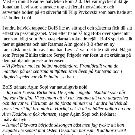
Med en minut kvar av halvleken kom 2-0. Det var mycket duktige
Jonathan Levi som snurrade upp ett flertal motståndare och
serverade bollen på ett silverfat till Filip Pivkovski som bara hade att
slå bollen i mål.
I andra halvlek tappade BoIS lite av sitt spel och gästerna fick till sitt
effektiva passningsspel. Men efter hand så tog BoIS över spelet allt
mer samtidigt som Prespa-spelarna kroknade rejält. BoIS spelade allt
mer ut gästerna och när Rasmus Alm gjorde 3-0 efter en ny
fantastisk prestation av Jonathan Levi så var det inte orättvist. Något
som Prespa Birliks tränare Sergej Prigoda var först ut att erkänna på
den påföljande presskonferensen.
– Vi förlorar mot en bättre motståndare. Framförallt vann de
matchen på det centrala mittfältet. Men även på kanterna och i
djupledsspelet var BoIS bättre,
sa han.
BoIS tränare Agim Sopi var naturligtvis nöjd.
– Jag kan Prespa Birlik bra. De spelar ungefär likadant som när
jag var där ifjol. Vi sa innan att vi var tvungna att vara aggressiva
och det var vi. Förutom de tio första minuterna i andra halvlek så
gör vi en riktigt bra match. Härligt också att vi håller nollan nu när
Arm Kaddoura fick chansen,
säger Agim Sopi och förklarar
målvaktsbytet.
– Ismael Diawara började säsongen bäst men jag tyckte att han
svajade lite senast mot Öster. Dessutom har Amr Kadduora varit