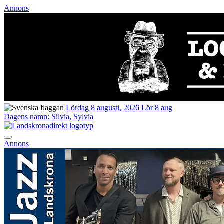
Annons
Lördag 8 augusti, 2026
Lör 8 aug
Dagens namn:
Silvia, Sylvia
Annons