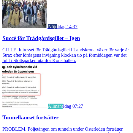
Nöje
Idag 14:37
Succé för Trädgårdsgillet – Igen
GILLE. Intresset för Trädgårdsgillet i Landskrona växer för varje år.
Strax efter lördagens invigning klockan tio på förmiddagen var det
fullt i Slottsparken utanför Konsthallen.
Allmänt
Idag 07:27
Tunnelkaoset fortsätter
PROBLEM. Följetången om tunneln under Österleden fortsätter.