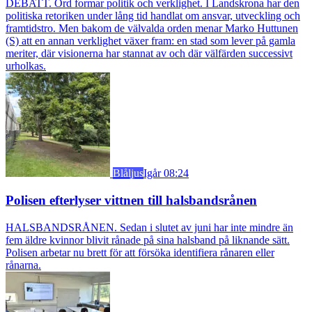
DEBATT. Ord formar politik och verklighet. I Landskrona har den
politiska retoriken under lång tid handlat om ansvar, utveckling och
framtidstro. Men bakom de välvalda orden menar Marko Huttunen
(S) att en annan verklighet växer fram: en stad som lever på gamla
meriter, där visionerna har stannat av och där välfärden successivt
urholkas.
Blåljus
Igår 08:24
Polisen efterlyser vittnen till halsbandsrånen
HALSBANDSRÅNEN. Sedan i slutet av juni har inte mindre än
fem äldre kvinnor blivit rånade på sina halsband på liknande sätt.
Polisen arbetar nu brett för att försöka identifiera rånaren eller
rånarna.