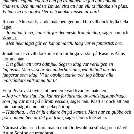
jättebra i cupmatcherna och på träningen så jag gav honom
chansen. Och nu måste Ismael visa att han vill ta tillbaka sin plats.
Vi har två bra målvakter och konkurrensen är hård.
Rasmus Alm var lysande matchen genom. Han vill dock hylla hela
laget.
– Jonathan Levi, han står för det mesta framåt idag,
säger han och
skrattar.
– Men hela laget gör en kanonmatch. Idag var vi fantastisk bra.
Jonathan Levi vill dock inte dra för höga växlar på Rasmus Alms
kommentar.
– Det gäller att vara ödmjuk. Segern idag var verkligen en
laginsats. Men visst är det underbart att spela fotboll när det
fungerar som idag. Vi är otroligt starka och jag hälsar alla
motståndare välkomna till IP.
Filip Pivkovski byttes ut med en kvart kvar av matchen.
– Jag var helt slut. Jag känner fortfarande av landslagsuppdraget
som jag var med på härom veckan,
säger han. Klart är dock att han
inte har något emot att spela på topp.
– Hahahaa… det är ju enklare än på kanten. Man har en gubbe och
gör honom. Sen är det fritt fram,
säger han och skrattar.
Närmast väntar en bortamatch mot Oddevold på söndag och då vill
Agim Sopi se ett trendbrott.