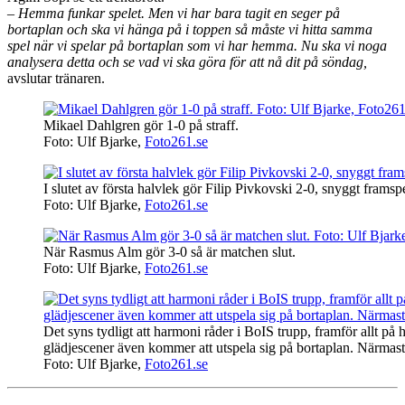
– Hemma funkar spelet. Men vi har bara tagit en seger på
bortaplan och ska vi hänga på i toppen så måste vi hitta samma
spel när vi spelar på bortaplan som vi har hemma. Nu ska vi noga
analysera detta och se vad vi ska göra för att nå dit på söndag,
avslutar tränaren.
Mikael Dahlgren gör 1-0 på straff.
Foto: Ulf Bjarke,
Foto261.se
I slutet av första halvlek gör Filip Pivkovski 2-0, snyggt frams
Foto: Ulf Bjarke,
Foto261.se
När Rasmus Alm gör 3-0 så är matchen slut.
Foto: Ulf Bjarke,
Foto261.se
Det syns tydligt att harmoni råder i BoIS trupp, framför allt p
glädjescener även kommer att utspela sig på bortaplan. Närmas
Foto: Ulf Bjarke,
Foto261.se