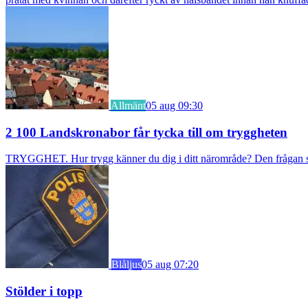
Allmänt
05 aug 09:30
2 100 Landskronabor får tycka till om tryggheten
TRYGGHET. Hur trygg känner du dig i ditt närområde? Den frågan stäl
Blåljus
05 aug 07:20
Stölder i topp