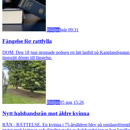
Blåljus
Igår 09:31
Fängelse för rattfylla
DOM. Den 18 juni stoppade polisen en lätt lastbil på Kapplandsgatan i
tingsrätt dömts till fängelse.
Blåljus
05 aug 15:26
Nytt halsbandsrån mot äldre kvinna
RÅN - RÄTTELSE. En kvinna i 75-årsåldern blev på onsdagsförmiddagen
pratat med kvinnan och därefter ryckt av halsbandet innan han knuff