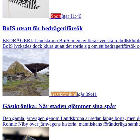
Sport
Igår 11:46
BoIS utsatt för bedrägeriförsök
BEDRÄGERI. Landskrona BoIS är en av flera svenska fotbollsklubbar s
BoIS lyckades dock klura ut att det rörde sig om ett bedrägeriförsök o
Gästkrönikor
Igår 09:41
Gästkrönika: När staden glömmer sina spår
Den gamla järnvägen genom Landskrona är sedan länge borta, men dess s
Ronnie Niby över järnvägens historia, människans föränderliga samhäl