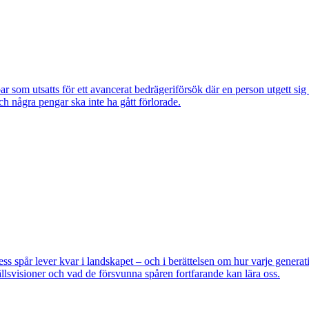
om utsatts för ett avancerat bedrägeriförsök där en person utgett si
ch några pengar ska inte ha gått förlorade.
pår lever kvar i landskapet – och i berättelsen om hur varje generatio
lsvisioner och vad de försvunna spåren fortfarande kan lära oss.