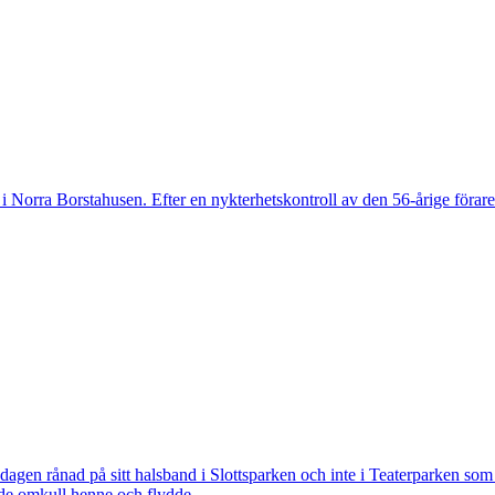
 Norra Borstahusen. Efter en nykterhetskontroll av den 56-årige föraren
 rånad på sitt halsband i Slottsparken och inte i Teaterparken som ti
ade omkull henne och flydde.