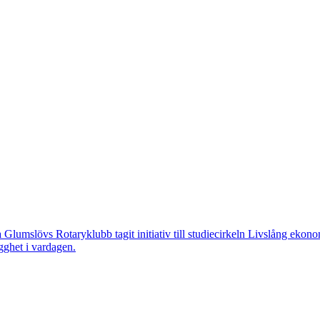
övs Rotaryklubb tagit initiativ till studiecirkeln Livslång ekonomi, e
gghet i vardagen.