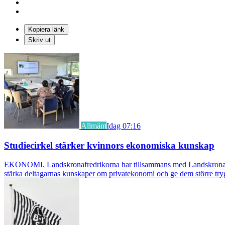
Kopiera länk
Skriv ut
Allmänt
Idag 07:16
Studiecirkel stärker kvinnors ekonomiska kunskap
EKONOMI. Landskronafredrikorna har tillsammans med Landskrona Glumsl
stärka deltagarnas kunskaper om privatekonomi och ge dem större try