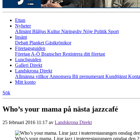
Ettan
Nyheter
Allmänt
Blåljus
Kultur
Näringsliv
Nöje
Politik
Sport
Insänt
Debatt
Planket
Gästkrönikor
Företagsguiden
Företag A-Ö
Branscher
Registrera ditt företag
Lunchguiden
Galleri Direkt
Landskrona Direkt
Allmänna villkor
Annonsera
Bli prenumerant
Kundtjänst
Konta
Mitt konto
Sök
Who’s your mama på nästa jazzcafé
25 februari 2016 11:17
av
Landskrona Direkt
Who’s your mama. Lirar jazz i teaterrestaurangen onsdag den 2 