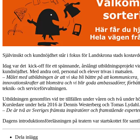
Självinsikt och kundnöjdhet står i fokus för Landskrona stads kostavd
Idag var det kick-off för ett spännande, årslångt utbildningsprojekt v
kundnöjdhet. Med andra ord, personal och elever trivas i matsalen.
– Målet med utbildningen är att vi ska bli bättre på att kommunicera, 
innovationskrafter att blomstra och vi blir goda ambassadörer, förbät
teknik- och serviceförvaltningen.
Utbildningen genomförs vid tre tillfällen under våren och två under hö
Kursledare under hela 2016 är Dennis Westerberg och Tomas Lydahl.
– De är två av Sveriges främsta inspiratörer och framstående experte
Dagens introduktionsföreläsningen på teatern var startskottet för samt
Dela inlägg