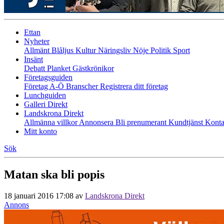
Ettan
Nyheter
Allmänt
Blåljus
Kultur
Näringsliv
Nöje
Politik
Sport
Insänt
Debatt
Planket
Gästkrönikor
Företagsguiden
Företag A-Ö
Branscher
Registrera ditt företag
Lunchguiden
Galleri Direkt
Landskrona Direkt
Allmänna villkor
Annonsera
Bli prenumerant
Kundtjänst
Konta
Mitt konto
Sök
Matan ska bli popis
18 januari 2016 17:08
av
Landskrona Direkt
Annons