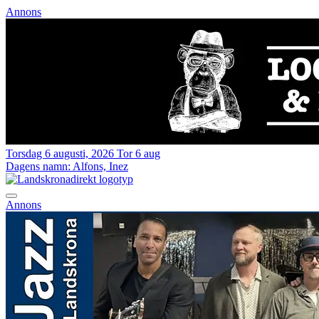
Annons
Torsdag 6 augusti, 2026
Tor 6 aug
Dagens namn:
Alfons, Inez
Annons