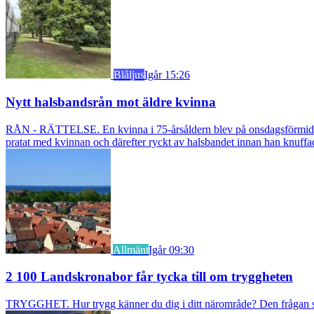
Blåljus
Igår 15:26
Nytt halsbandsrån mot äldre kvinna
RÅN - RÄTTELSE. En kvinna i 75-årsåldern blev på onsdagsförmiddagen
pratat med kvinnan och därefter ryckt av halsbandet innan han knuff
Allmänt
Igår 09:30
2 100 Landskronabor får tycka till om tryggheten
TRYGGHET. Hur trygg känner du dig i ditt närområde? Den frågan stäl