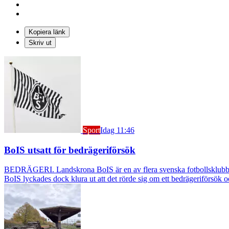
Kopiera länk
Skriv ut
Sport
Idag 11:46
BoIS utsatt för bedrägeriförsök
BEDRÄGERI. Landskrona BoIS är en av flera svenska fotbollsklubbar s
BoIS lyckades dock klura ut att det rörde sig om ett bedrägeriförsök o