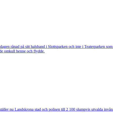
 rånad på sitt halsband i Slottsparken och inte i Teaterparken som ti
ade omkull henne och flydde.
ler nu Landskrona stad och polisen till 2 100 slumpvis utvalda invåna