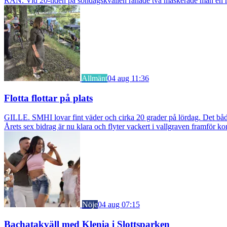
RÅN. Vid 20-tiden på söndagskvällen rånade två maskerade män en m
Allmänt
04 aug 11:36
Flotta flottar på plats
GILLE. SMHI lovar fint väder och cirka 20 grader på lördag. Det bådar
Årets sex bidrag är nu klara och flyter vackert i vallgraven framför ko
Nöje
04 aug 07:15
Bachatakväll med Klenia i Slottsparken