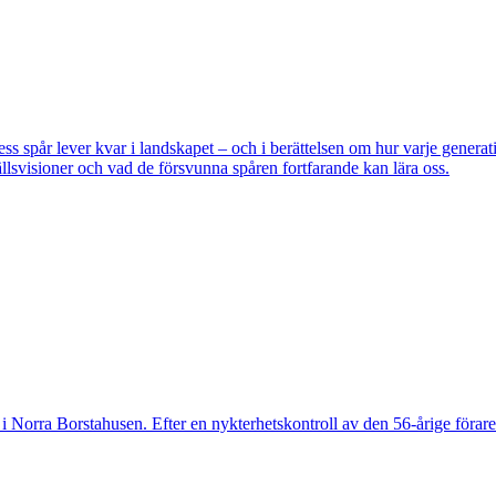
pår lever kvar i landskapet – och i berättelsen om hur varje generatio
lsvisioner och vad de försvunna spåren fortfarande kan lära oss.
 Norra Borstahusen. Efter en nykterhetskontroll av den 56-årige föraren