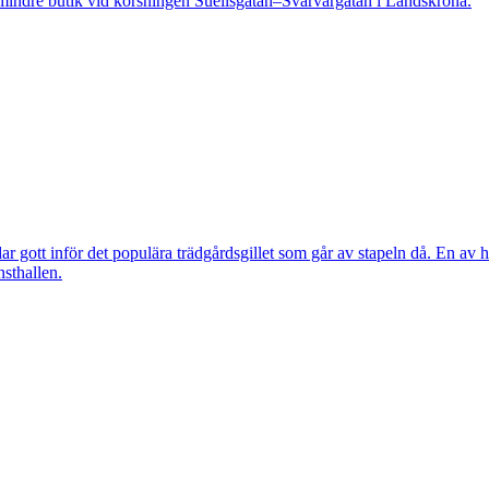
indre butik vid korsningen Suellsgatan–Svarvargatan i Landskrona.
 gott inför det populära trädgårdsgillet som går av stapeln då. En av h
nsthallen.