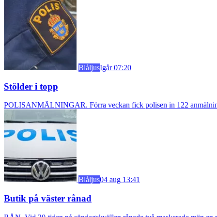
Blåljus
Igår 07:20
Stölder i topp
POLISANMÄLNINGAR. Förra veckan fick polisen in 122 anmälningar om
Blåljus
04 aug 13:41
Butik på väster rånad