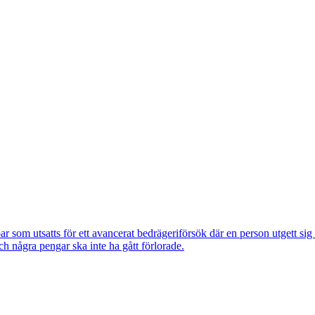
om utsatts för ett avancerat bedrägeriförsök där en person utgett si
ch några pengar ska inte ha gått förlorade.