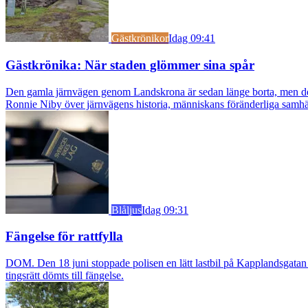
Gästkrönikor
Idag 09:41
Gästkrönika: När staden glömmer sina spår
Den gamla järnvägen genom Landskrona är sedan länge borta, men dess s
Ronnie Niby över järnvägens historia, människans föränderliga samhäl
Blåljus
Idag 09:31
Fängelse för rattfylla
DOM. Den 18 juni stoppade polisen en lätt lastbil på Kapplandsgatan i
tingsrätt dömts till fängelse.