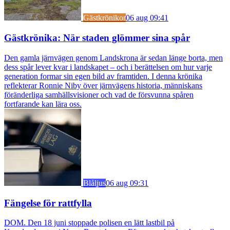
Gästkrönikor
06 aug 09:41
Gästkrönika: När staden glömmer sina spår
Den gamla järnvägen genom Landskrona är sedan länge borta, men
dess spår lever kvar i landskapet – och i berättelsen om hur varje
generation formar sin egen bild av framtiden. I denna krönika
reflekterar Ronnie Niby över järnvägens historia, människans
föränderliga samhällsvisioner och vad de försvunna spåren
fortfarande kan lära oss.
Blåljus
06 aug 09:31
Fängelse för rattfylla
DOM. Den 18 juni stoppade polisen en lätt lastbil på