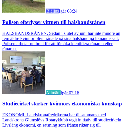
Blåljus
Igår 08:24
Polisen efterlyser vittnen till halsbandsrånen
HALSBANDSRÅNEN. Sedan i slutet av juni har inte mindre än
fem äldre kvinnor blivit rånade på sina halsband på liknande sätt.
Polisen arbetar nu brett för att försöka identifiera rånaren eller
rånarna.
Allmänt
Igår 07:16
Studiecirkel stärker kvinnors ekonomiska kunskap
EKONOMI. Landskronafredrikorna har tillsammans med
Landskrona Glumslövs Rotaryklubb tagit initiativ till studiecirkeln
Livslång ekonomi, en satsning som främst riktar sig till