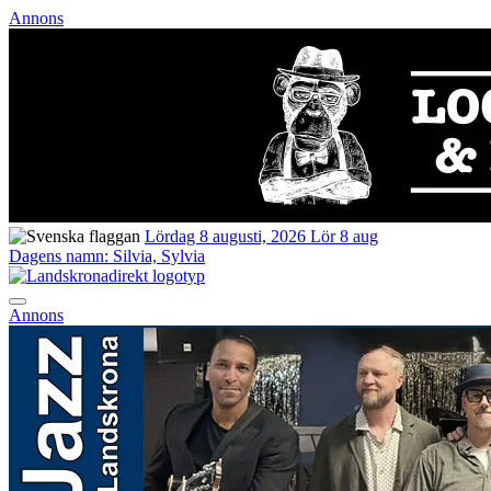
Annons
Lördag 8 augusti, 2026
Lör 8 aug
Dagens namn:
Silvia, Sylvia
Annons