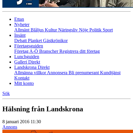
Ettan
Nyheter
Allmänt
Blåljus
Kultur
Näringsliv
Nöje
Politik
Sport
Insänt
Debatt
Planket
Gästkrönikor
Företagsguiden
Företag A-Ö
Branscher
Registrera ditt företag
Lunchguiden
Galleri Direkt
Landskrona Direkt
Allmänna villkor
Annonsera
Bli prenumerant
Kundtjänst
Kontakt
Mitt konto
Sök
Hälsning från Landskrona
8 januari 2016 11:30
Annons