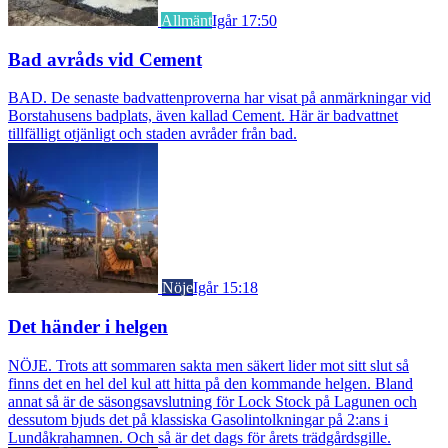
Allmänt
Igår 17:50
Bad avråds vid Cement
BAD. De senaste badvattenproverna har visat på anmärkningar vid
Borstahusens badplats, även kallad Cement. Här är badvattnet
tillfälligt otjänligt och staden avråder från bad.
Nöje
Igår 15:18
Det händer i helgen
NÖJE. Trots att sommaren sakta men säkert lider mot sitt slut så
finns det en hel del kul att hitta på den kommande helgen. Bland
annat så är de säsongsavslutning för Lock Stock på Lagunen och
dessutom bjuds det på klassiska Gasolintolkningar på 2:ans i
Lundåkrahamnen. Och så är det dags för årets trädgårdsgille.