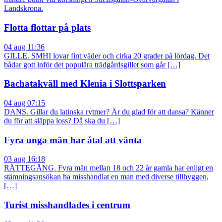
Landskrona.
Flotta flottar på plats
04 aug 11:36
GILLE. SMHI lovar fint väder och cirka 20 grader på lördag. Det
bådar gott inför det populära trädgårdsgillet som går […]
Bachatakväll med Klenia i Slottsparken
04 aug 07:15
DANS. Gillar du latinska rytmer? Är du glad för att dansa? Känner
du för att släppa loss? Då ska du […]
Fyra unga män har åtal att vänta
03 aug 16:18
RÄTTEGÅNG. Fyra män mellan 18 och 22 år gamla har enligt en
stämningsansökan ha misshandlat en man med diverse tillhyggen,
[…]
Turist misshandlades i centrum