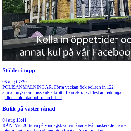
Stölder i topp
05 aug 07:20
POLISANMÄLNINGAR. Förra veckan fick polisen in 122
anmälningar om misstänkta brott i Landskrona. Flest anmälningar
gällde stöld utan inbrott och […]
Butik på väster rånad
04 aug 13:41
RÅN. Vid 20-tiden på söndagskvällen rånade två maskerade män en
mindre butik vid korsningen Suellsgatan–Svarvargatan i