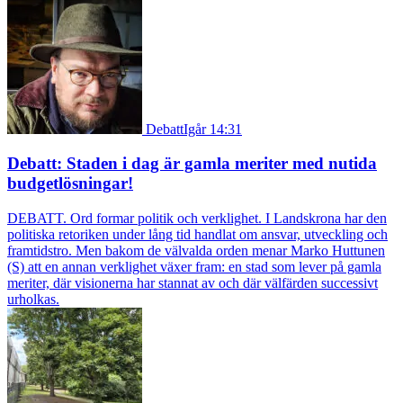
Debatt
Igår 14:31
Debatt: Staden i dag är gamla meriter med nutida
budgetlösningar!
DEBATT. Ord formar politik och verklighet. I Landskrona har den
politiska retoriken under lång tid handlat om ansvar, utveckling och
framtidstro. Men bakom de välvalda orden menar Marko Huttunen
(S) att en annan verklighet växer fram: en stad som lever på gamla
meriter, där visionerna har stannat av och där välfärden successivt
urholkas.