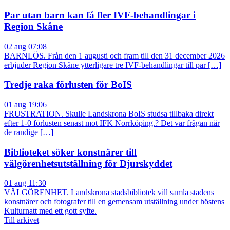
Par utan barn kan få fler IVF-behandlingar i
Region Skåne
02 aug 07:08
BARNLÖS. Från den 1 augusti och fram till den 31 december 2026
erbjuder Region Skåne ytterligare tre IVF-behandlingar till par […]
Tredje raka förlusten för BoIS
01 aug 19:06
FRUSTRATION. Skulle Landskrona BoIS studsa tillbaka direkt
efter 1-0 förlusten senast mot IFK Norrköping.? Det var frågan när
de randige […]
Biblioteket söker konstnärer till
välgörenhetsutställning för Djurskyddet
01 aug 11:30
VÄLGÖRENHET. Landskrona stadsbibliotek vill samla stadens
konstnärer och fotografer till en gemensam utställning under höstens
Kulturnatt med ett gott syfte.
Till arkivet