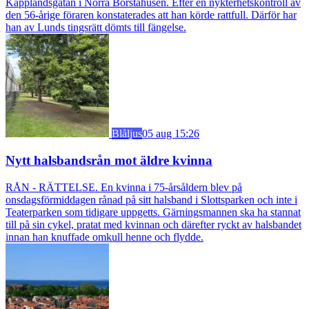
Kapplandsgatan i Norra Borstahusen. Efter en nykterhetskontroll av
den 56-årige föraren konstaterades att han körde rattfull. Därför har
han av Lunds tingsrätt dömts till fängelse.
Blåljus
05 aug 15:26
Nytt halsbandsrån mot äldre kvinna
RÅN - RÄTTELSE. En kvinna i 75-årsåldern blev på
onsdagsförmiddagen rånad på sitt halsband i Slottsparken och inte i
Teaterparken som tidigare uppgetts. Gärningsmannen ska ha stannat
till på sin cykel, pratat med kvinnan och därefter ryckt av halsbandet
innan han knuffade omkull henne och flydde.