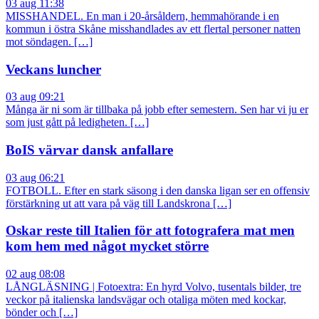
03 aug 11:38
MISSHANDEL. En man i 20-årsåldern, hemmahörande i en
kommun i östra Skåne misshandlades av ett flertal personer natten
mot söndagen. […]
Veckans luncher
03 aug 09:21
Många är ni som är tillbaka på jobb efter semestern. Sen har vi ju er
som just gått på ledigheten. […]
BoIS värvar dansk anfallare
03 aug 06:21
FOTBOLL. Efter en stark säsong i den danska ligan ser en offensiv
förstärkning ut att vara på väg till Landskrona […]
Oskar reste till Italien för att fotografera mat men
kom hem med något mycket större
02 aug 08:08
LÅNGLÄSNING | Fotoextra: En hyrd Volvo, tusentals bilder, tre
veckor på italienska landsvägar och otaliga möten med kockar,
bönder och […]