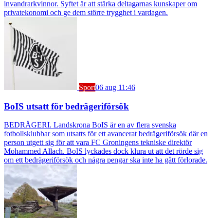
invandrarkvinnor. Syftet är att stärka deltagarnas kunskaper om
privatekonomi och ge dem större trygghet i vardagen.
Sport
06 aug 11:46
BoIS utsatt för bedrägeriförsök
BEDRÄGERI. Landskrona BoIS är en av flera svenska
fotbollsklubbar som utsatts för ett avancerat bedrägeriförsök där en
person utgett sig för att vara FC Groningens tekniske direktör
Mohammed Allach. BoIS lyckades dock klura ut att det rörde sig
om ett bedrägeriförsök och några pengar ska inte ha gått förlorade.