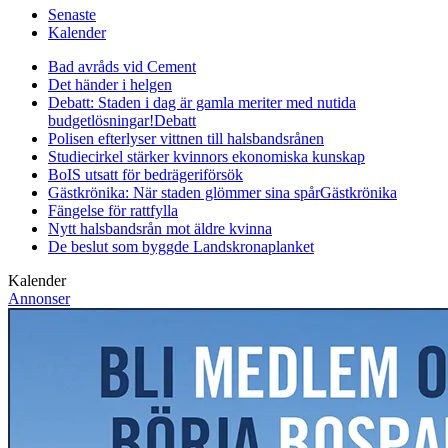
Senaste
Kalender
Bad avråds vid Cement
Det händer i helgen
Debatt: Staden i dag är gamla meriter med nutida
budgetlösningar!
Debatt
Polisen efterlyser vittnen till halsbandsrånen
Studiecirkel stärker kvinnors ekonomiska kunskap
BoIS utsatt för bedrägeriförsök
Gästkrönika: När staden glömmer sina spår
Gästkrönika
Fängelse för rattfylla
Nytt halsbandsrån mot äldre kvinna
De beslut som byggde Landskrona
planket
Kalender
Annonser