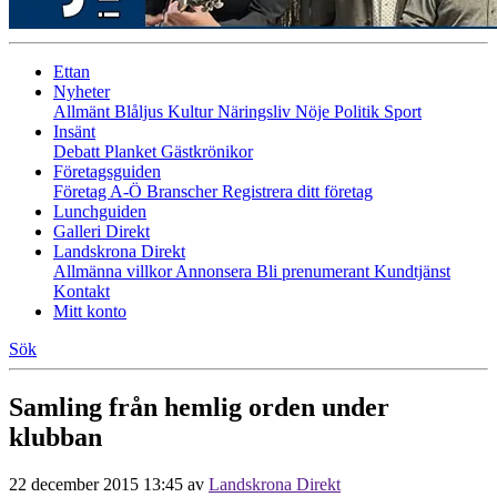
Ettan
Nyheter
Allmänt
Blåljus
Kultur
Näringsliv
Nöje
Politik
Sport
Insänt
Debatt
Planket
Gästkrönikor
Företagsguiden
Företag A-Ö
Branscher
Registrera ditt företag
Lunchguiden
Galleri Direkt
Landskrona Direkt
Allmänna villkor
Annonsera
Bli prenumerant
Kundtjänst
Kontakt
Mitt konto
Sök
Samling från hemlig orden under
klubban
22 december 2015 13:45
av
Landskrona Direkt