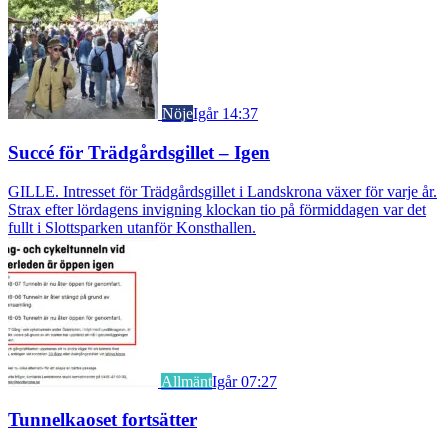
Nöje
Igår 14:37
Succé för Trädgårdsgillet – Igen
GILLE. Intresset för Trädgårdsgillet i Landskrona växer för varje år.
Strax efter lördagens invigning klockan tio på förmiddagen var det
fullt i Slottsparken utanför Konsthallen.
Allmänt
Igår 07:27
Tunnelkaoset fortsätter