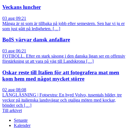
Veckans luncher
03 aug 09:21
Många är ni som är tillbaka på jobb efter semestern. Sen har vi ju er
som just gått på ledigheten. […]
BoIS värvar dansk anfallare
03 aug 06:21
FOTBOLL. Efter en stark säsong i den danska ligan ser en offensiv
förstärkning ut att vara på väg till Landskrona […]
Oskar reste till Italien för att fotografera mat men
kom hem med något mycket större
02 aug 08:08
LÅNGLÄSNING | Fotoextra: En hyrd Volvo, tusentals bilder, tre
veckor på italienska landsvägar och otaliga möten med kockar,
bönder och […]
Till arkivet
Senaste
Kalender