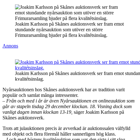
Joakim Karlsson på Skånes auktionsverk ser fram emot
stundande nyårsauktion som utöver en större
Frimurarsamling bjuder på flera kvalitétsinslag.
Annons
Joakim Karlsson på Skånes auktionsverk ser fram emot stundand
kvalitétsinslag.
Nyårsauktionen hos Skånes auktionsverk har av tradition varit
populär och samlat många intressenter.
– Från och med i år är även Nyårsauktionen en onlineauktion som
går av stapeln tisdag 29 december klockan. 18. Visning dock som
vanligt dagen innan klockan 13-19,
säger Joakim Karlsson på
Skånes auktionsverk.
Trots att julauktionen precis är avverkad är auktionssalen välfylld
med objekt och flera föremål håller sannerligen hög klass.
– I och med höstens kvalitéauktion som var den sista i sitt slag