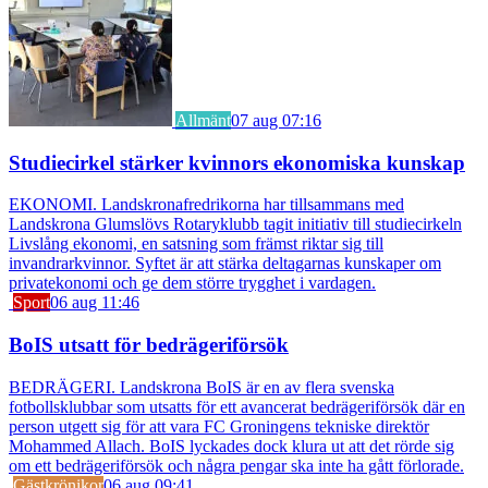
Allmänt
07 aug 07:16
Studiecirkel stärker kvinnors ekonomiska kunskap
EKONOMI. Landskronafredrikorna har tillsammans med
Landskrona Glumslövs Rotaryklubb tagit initiativ till studiecirkeln
Livslång ekonomi, en satsning som främst riktar sig till
invandrarkvinnor. Syftet är att stärka deltagarnas kunskaper om
privatekonomi och ge dem större trygghet i vardagen.
Sport
06 aug 11:46
BoIS utsatt för bedrägeriförsök
BEDRÄGERI. Landskrona BoIS är en av flera svenska
fotbollsklubbar som utsatts för ett avancerat bedrägeriförsök där en
person utgett sig för att vara FC Groningens tekniske direktör
Mohammed Allach. BoIS lyckades dock klura ut att det rörde sig
om ett bedrägeriförsök och några pengar ska inte ha gått förlorade.
Gästkrönikor
06 aug 09:41