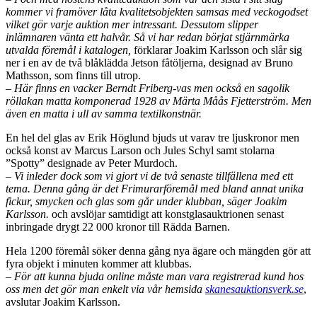
kommer vi framöver låta kvalitetsobjekten samsas med veckogodset
vilket gör varje auktion mer intressant. Dessutom slipper
inlämnaren vänta ett halvår. Så vi har redan börjat stjärnmärka
utvalda föremål i katalogen,
förklarar Joakim Karlsson och slår sig
ner i en av de två blåklädda Jetson fåtöljerna, designad av Bruno
Mathsson, som finns till utrop.
– Här finns en vacker Berndt Friberg-vas men också en sagolik
röllakan matta komponerad 1928 av Märta Måås Fjetterström. Men
även en matta i ull av samma textilkonstnär.
En hel del glas av Erik Höglund bjuds ut varav tre ljuskronor men
också konst av Marcus Larson och Jules Schyl samt stolarna
”Spotty” designade av Peter Murdoch.
– Vi inleder dock som vi gjort vi de två senaste tillfällena med ett
tema. Denna gång är det Frimurarföremål med bland annat unika
fickur, smycken och glas som går under klubban, säger Joakim
Karlsson.
och avslöjar samtidigt att konstglasauktrionen senast
inbringade drygt 22 000 kronor till Rädda Barnen.
Hela 1200 föremål söker denna gång nya ägare och mängden gör att
fyra objekt i minuten kommer att klubbas.
– För att kunna bjuda online måste man vara registrerad kund hos
oss men det gör man enkelt via vår hemsida
skanesauktionsverk.se
,
avslutar Joakim Karlsson.