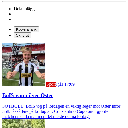
Dela inlägg
Kopiera länk
Skriv ut
Sport
Igår 17:09
BoIS vann över Öster
FOTBOLL. BoIS tog på lördagen en viktig seger mot Öster inför
3583 åskådare på bortaplan. Constantino Capotondi gjorde
matchens enda mål men det räckte denna lördag.