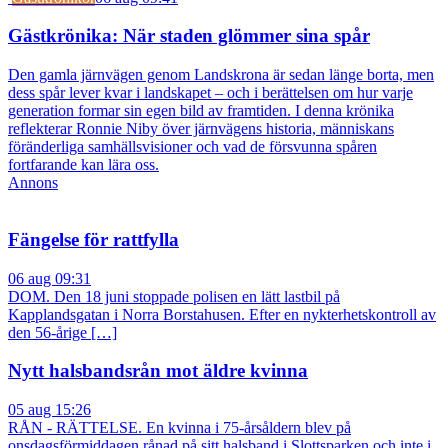
Gästkrönika: När staden glömmer sina spår
Den gamla järnvägen genom Landskrona är sedan länge borta, men
dess spår lever kvar i landskapet – och i berättelsen om hur varje
generation formar sin egen bild av framtiden. I denna krönika
reflekterar Ronnie Niby över järnvägens historia, människans
föränderliga samhällsvisioner och vad de försvunna spåren
fortfarande kan lära oss.
Annons
Fängelse för rattfylla
06 aug 09:31
DOM. Den 18 juni stoppade polisen en lätt lastbil på
Kapplandsgatan i Norra Borstahusen. Efter en nykterhetskontroll av
den 56-årige […]
Nytt halsbandsrån mot äldre kvinna
05 aug 15:26
RÅN - RÄTTELSE. En kvinna i 75-årsåldern blev på
onsdagsförmiddagen rånad på sitt halsband i Slottsparken och inte i