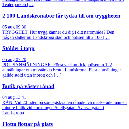
Teaterparken […]
2 100 Landskronabor får tycka till om tryggheten
05 aug 09:30
TRYGGHET. Hur trygg känner du dig i ditt närområde? Den
frågan ställer nu Landskrona stad och polisen till 2 100 […]
Stölder i topp
05 aug 07:20
POLISANMÄLNINGAR. Förra veckan fick polisen in 122
anmälningar om misstänkta brott i Landskrona. Flest anmälningar
gällde stöld utan inbrott och […]
Butik på väster rånad
04 aug 13:41
RÅN. Vid 20-tiden på söndagskvällen rånade två maskerade män en
mindre butik vid korsningen Suellsgatan–Svarvargatan i
Landskrona.
Flotta flottar på plats