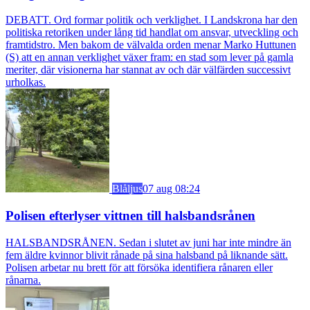
DEBATT. Ord formar politik och verklighet. I Landskrona har den
politiska retoriken under lång tid handlat om ansvar, utveckling och
framtidstro. Men bakom de välvalda orden menar Marko Huttunen
(S) att en annan verklighet växer fram: en stad som lever på gamla
meriter, där visionerna har stannat av och där välfärden successivt
urholkas.
Blåljus
07 aug 08:24
Polisen efterlyser vittnen till halsbandsrånen
HALSBANDSRÅNEN. Sedan i slutet av juni har inte mindre än
fem äldre kvinnor blivit rånade på sina halsband på liknande sätt.
Polisen arbetar nu brett för att försöka identifiera rånaren eller
rånarna.