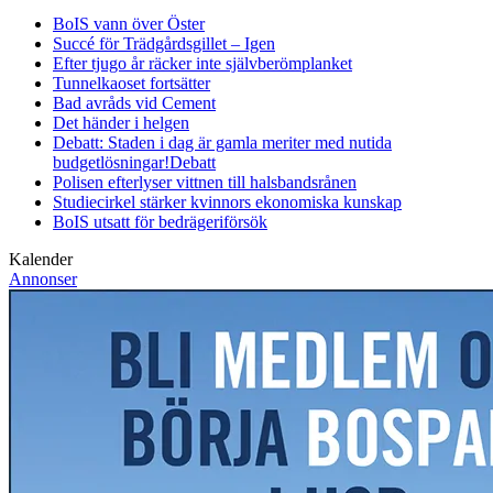
BoIS vann över Öster
Succé för Trädgårdsgillet – Igen
Efter tjugo år räcker inte självberöm
planket
Tunnelkaoset fortsätter
Bad avråds vid Cement
Det händer i helgen
Debatt: Staden i dag är gamla meriter med nutida
budgetlösningar!
Debatt
Polisen efterlyser vittnen till halsbandsrånen
Studiecirkel stärker kvinnors ekonomiska kunskap
BoIS utsatt för bedrägeriförsök
Kalender
Annonser