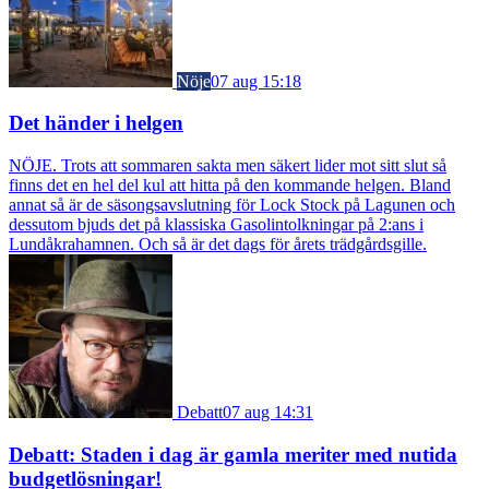
Nöje
07 aug 15:18
Det händer i helgen
NÖJE. Trots att sommaren sakta men säkert lider mot sitt slut så
finns det en hel del kul att hitta på den kommande helgen. Bland
annat så är de säsongsavslutning för Lock Stock på Lagunen och
dessutom bjuds det på klassiska Gasolintolkningar på 2:ans i
Lundåkrahamnen. Och så är det dags för årets trädgårdsgille.
Debatt
07 aug 14:31
Debatt: Staden i dag är gamla meriter med nutida
budgetlösningar!