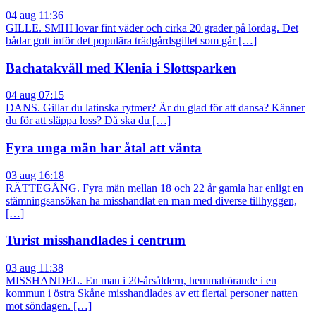
04 aug 11:36
GILLE. SMHI lovar fint väder och cirka 20 grader på lördag. Det
bådar gott inför det populära trädgårdsgillet som går […]
Bachatakväll med Klenia i Slottsparken
04 aug 07:15
DANS. Gillar du latinska rytmer? Är du glad för att dansa? Känner
du för att släppa loss? Då ska du […]
Fyra unga män har åtal att vänta
03 aug 16:18
RÄTTEGÅNG. Fyra män mellan 18 och 22 år gamla har enligt en
stämningsansökan ha misshandlat en man med diverse tillhyggen,
[…]
Turist misshandlades i centrum
03 aug 11:38
MISSHANDEL. En man i 20-årsåldern, hemmahörande i en
kommun i östra Skåne misshandlades av ett flertal personer natten
mot söndagen. […]