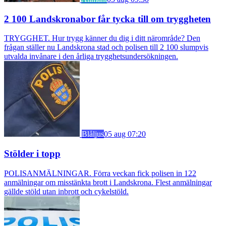
2 100 Landskronabor får tycka till om tryggheten
TRYGGHET. Hur trygg känner du dig i ditt närområde? Den
frågan ställer nu Landskrona stad och polisen till 2 100 slumpvis
utvalda invånare i den årliga trygghetsundersökningen.
Blåljus
05 aug 07:20
Stölder i topp
POLISANMÄLNINGAR. Förra veckan fick polisen in 122
anmälningar om misstänkta brott i Landskrona. Flest anmälningar
gällde stöld utan inbrott och cykelstöld.