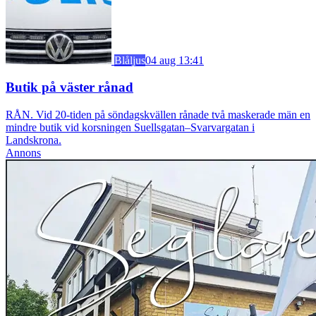
Blåljus
04 aug 13:41
Butik på väster rånad
RÅN. Vid 20-tiden på söndagskvällen rånade två maskerade män en
mindre butik vid korsningen Suellsgatan–Svarvargatan i
Landskrona.
Annons