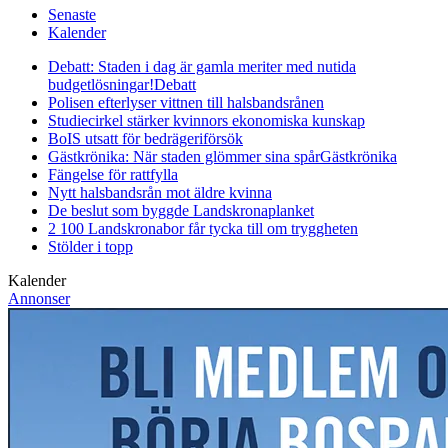
Senaste
Kalender
Debatt: Staden i dag är gamla meriter med nutida
budgetlösningar!
Debatt
Polisen efterlyser vittnen till halsbandsrånen
Studiecirkel stärker kvinnors ekonomiska kunskap
BoIS utsatt för bedrägeriförsök
Gästkrönika: När staden glömmer sina spår
Gästkrönika
Fängelse för rattfylla
Nytt halsbandsrån mot äldre kvinna
De beslut som byggde Landskrona
planket
2 100 Landskronabor får tycka till om tryggheten
Stölder i topp
Kalender
Annonser