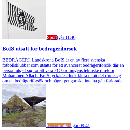
Sport
Igår 11:46
BoIS utsatt för bedrägeriförsök
BEDRÄGERI. Landskrona BoIS är en av flera svenska
fotbollsklubbar som utsatts för ett avancerat bedrägeriförsök där en
person utgett sig för att vara FC Groningens tekniske direktör
Mohammed Allach. BoIS lyckades dock klura ut att det rörde sig
om ett bedrägeriförsök och några pengar ska inte ha gått förlorade.
Gästkrönikor
Igår 09:41