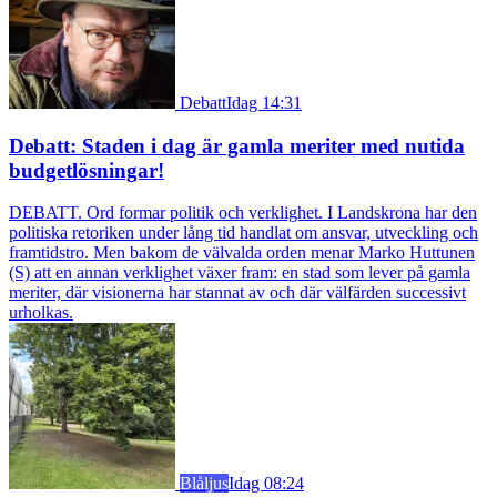
Debatt
Idag 14:31
Debatt: Staden i dag är gamla meriter med nutida
budgetlösningar!
DEBATT. Ord formar politik och verklighet. I Landskrona har den
politiska retoriken under lång tid handlat om ansvar, utveckling och
framtidstro. Men bakom de välvalda orden menar Marko Huttunen
(S) att en annan verklighet växer fram: en stad som lever på gamla
meriter, där visionerna har stannat av och där välfärden successivt
urholkas.
Blåljus
Idag 08:24