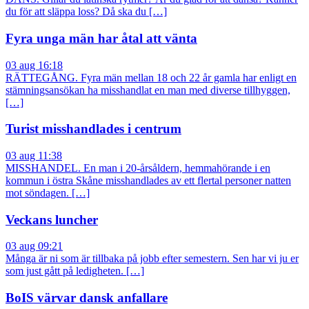
du för att släppa loss? Då ska du […]
Fyra unga män har åtal att vänta
03 aug 16:18
RÄTTEGÅNG. Fyra män mellan 18 och 22 år gamla har enligt en
stämningsansökan ha misshandlat en man med diverse tillhyggen,
[…]
Turist misshandlades i centrum
03 aug 11:38
MISSHANDEL. En man i 20-årsåldern, hemmahörande i en
kommun i östra Skåne misshandlades av ett flertal personer natten
mot söndagen. […]
Veckans luncher
03 aug 09:21
Många är ni som är tillbaka på jobb efter semestern. Sen har vi ju er
som just gått på ledigheten. […]
BoIS värvar dansk anfallare