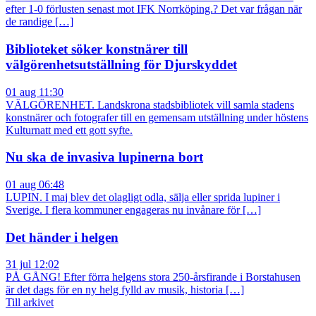
efter 1-0 förlusten senast mot IFK Norrköping.? Det var frågan när
de randige […]
Biblioteket söker konstnärer till
välgörenhetsutställning för Djurskyddet
01 aug 11:30
VÄLGÖRENHET. Landskrona stadsbibliotek vill samla stadens
konstnärer och fotografer till en gemensam utställning under höstens
Kulturnatt med ett gott syfte.
Nu ska de invasiva lupinerna bort
01 aug 06:48
LUPIN. I maj blev det olagligt odla, sälja eller sprida lupiner i
Sverige. I flera kommuner engageras nu invånare för […]
Det händer i helgen
31 jul 12:02
PÅ GÅNG! Efter förra helgens stora 250-årsfirande i Borstahusen
är det dags för en ny helg fylld av musik, historia […]
Till arkivet