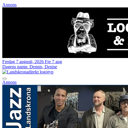
Annons
Fredag 7 augusti, 2026
Fre 7 aug
Dagens namn:
Dennis, Denise
Annons