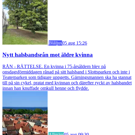
Blåljus
05 aug 15:26
Nytt halsbandsrån mot äldre kvinna
RÅN - RÄTTELSE. En kvinna i 75-årsåldern blev på
onsdagsförmiddagen rånad på sitt halsband i Slottsparken och inte i
Teaterparken som tidigare uppgetts. Gärningsmannen ska ha stannat
till på sin cykel, pratat med kvinnan och därefter ryckt av halsbandet
innan han knuffade omkull henne och flydde.
Allmänt
05 aug 09:30