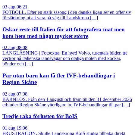
03 aug 06:21
FOTBOLL. Efter en stark säsong i den danska ligan ser en offensiv
förstärkning ut att vara på väg till Landskrona […]
Oskar reste till Italien för att fotografera mat men
kom hem med något mycket större
02 aug 08:08
LÅNGLÄSNING | Fotoextra: En hyrd Volvo, tusentals bilder, tre
veckor på italienska landsvägar och otaliga möten med kockar,
bönder och […]
Par utan barn kan få fler IVF-behandlingar i
Region Skåne
02 aug 07:08
BARNLÖS. Från den 1 augusti och fram till den 31 december 2026
erbjuder Region Skåne ytterligare tre IVF-behandlingar till par […]
Tredje raka förlusten för BoIS
01 aug 19:06
FRUSTRATION. Skulle Landskrona BoIS studsa tillbaka direkt