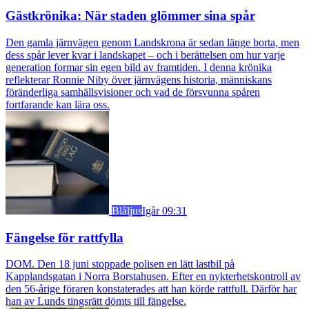
Gästkrönika: När staden glömmer sina spår
Den gamla järnvägen genom Landskrona är sedan länge borta, men
dess spår lever kvar i landskapet – och i berättelsen om hur varje
generation formar sin egen bild av framtiden. I denna krönika
reflekterar Ronnie Niby över järnvägens historia, människans
föränderliga samhällsvisioner och vad de försvunna spåren
fortfarande kan lära oss.
Blåljus
Igår 09:31
Fängelse för rattfylla
DOM. Den 18 juni stoppade polisen en lätt lastbil på
Kapplandsgatan i Norra Borstahusen. Efter en nykterhetskontroll av
den 56-årige föraren konstaterades att han körde rattfull. Därför har
han av Lunds tingsrätt dömts till fängelse.