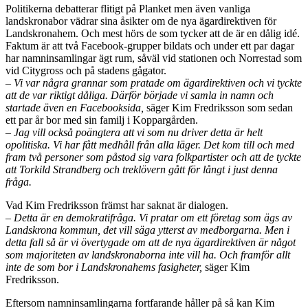
Politikerna debatterar flitigt på Planket men även vanliga
landskronabor vädrar sina åsikter om de nya ägardirektiven för
Landskronahem. Och mest hörs de som tycker att de är en dålig idé.
Faktum är att två Facebook-grupper bildats och under ett par dagar
har namninsamlingar ägt rum, såväl vid stationen och Norrestad som
vid Citygross och på stadens gågator.
– Vi var några grannar som pratade om ägardirektiven och vi tyckte
att de var riktigt dåliga. Därför började vi samla in namn och
startade även en Facebooksida,
säger Kim Fredriksson som sedan
ett par år bor med sin familj i Koppargården.
– Jag vill också poängtera att vi som nu driver detta är helt
opolitiska. Vi har fått medhåll från alla läger. Det kom till och med
fram två personer som påstod sig vara folkpartister och att de tyckte
att Torkild Strandberg och treklövern gått för långt i just denna
fråga.
Vad Kim Fredriksson främst har saknat är dialogen.
– Detta är en demokratifråga. Vi pratar om ett företag som ägs av
Landskrona kommun, det vill säga ytterst av medborgarna. Men i
detta fall så är vi övertygade om att de nya ägardirektiven är något
som majoriteten av landskronaborna inte vill ha. Och framför allt
inte de som bor i Landskronahems fasigheter,
säger Kim
Fredriksson.
Eftersom namninsamlingarna fortfarande håller på så kan Kim