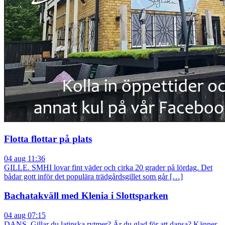
Flotta flottar på plats
04 aug 11:36
GILLE. SMHI lovar fint väder och cirka 20 grader på lördag. Det
bådar gott inför det populära trädgårdsgillet som går […]
Bachatakväll med Klenia i Slottsparken
04 aug 07:15
DANS. Gillar du latinska rytmer? Är du glad för att dansa? Känner