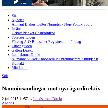
Ettan
Nyheter
Allmänt
Blåljus
Kultur
Näringsliv
Nöje
Politik
Sport
Insänt
Debatt
Planket
Gästkrönikor
Företagsguiden
Företag A-Ö
Branscher
Registrera ditt företag
Lunchguiden
Galleri Direkt
Landskrona Direkt
Allmänna villkor
Annonsera
Bli prenumerant
Kundtjänst
Kontakt
Mitt konto
Sök
Namninsamlingar mot nya ägardirektiv
2 juli 2015 11:57
av
Landskrona Direkt
Annons