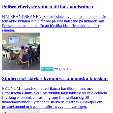
Polisen efterlyser vittnen till halsbandsrånen
HALSBANDSRÅNEN. Sedan i slutet av juni har inte mindre än
fem äldre kvinnor blivit rånade på sina halsband på liknande sätt.
Polisen arbetar nu brett för att försöka identifiera rånaren eller
rånarna.
Allmänt
Idag 07:16
Studiecirkel stärker kvinnors ekonomiska kunskap
EKONOMI. Landskronafredrikorna har tillsammans med
Landskrona Glumslövs Rotaryklubb tagit initiativ till studiecirkeln
Livslång ekonomi, en satsning som främst riktar sig till
invandrarkvinnor. Syftet är att stärka deltagarnas kunskaper om
privatekonomi och ge dem större trygghet i vardagen.