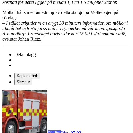
kostnad för detta ligger på mellan 1,3 till 1,5 miljoner kronor.
Möllan hålls med anledning av detta stängd på Mölledagen på
söndag.
– I stället erbjuder vi en drygt 30 minuters information om möllor i
allmänhet och Häljarps mölla i synnerhet på vår hembygdsgård i
Asmundtorp. Föredraget börjar klockan 15.00 i vårt sommarkafé,
avslutar Johan Rietz.
Dela inlägg
Kopiera länk
Skriv ut
Blåljus
Idag 07:03