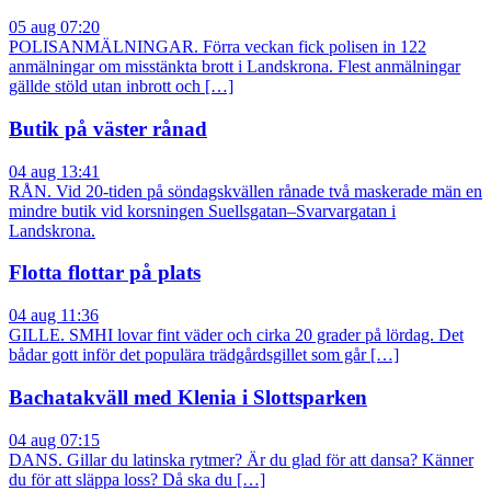
05 aug 07:20
POLISANMÄLNINGAR. Förra veckan fick polisen in 122
anmälningar om misstänkta brott i Landskrona. Flest anmälningar
gällde stöld utan inbrott och […]
Butik på väster rånad
04 aug 13:41
RÅN. Vid 20-tiden på söndagskvällen rånade två maskerade män en
mindre butik vid korsningen Suellsgatan–Svarvargatan i
Landskrona.
Flotta flottar på plats
04 aug 11:36
GILLE. SMHI lovar fint väder och cirka 20 grader på lördag. Det
bådar gott inför det populära trädgårdsgillet som går […]
Bachatakväll med Klenia i Slottsparken
04 aug 07:15
DANS. Gillar du latinska rytmer? Är du glad för att dansa? Känner
du för att släppa loss? Då ska du […]