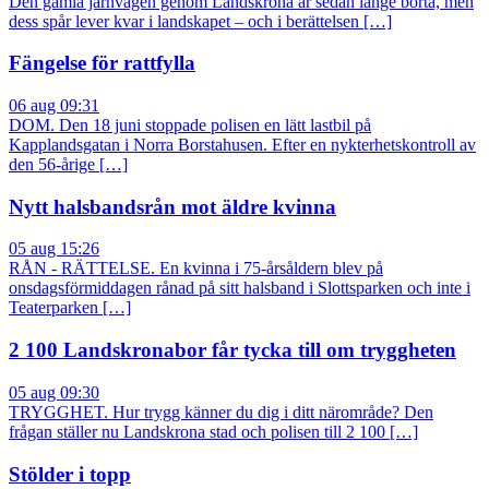
Den gamla järnvägen genom Landskrona är sedan länge borta, men
dess spår lever kvar i landskapet – och i berättelsen […]
Fängelse för rattfylla
06 aug 09:31
DOM. Den 18 juni stoppade polisen en lätt lastbil på
Kapplandsgatan i Norra Borstahusen. Efter en nykterhetskontroll av
den 56-årige […]
Nytt halsbandsrån mot äldre kvinna
05 aug 15:26
RÅN - RÄTTELSE. En kvinna i 75-årsåldern blev på
onsdagsförmiddagen rånad på sitt halsband i Slottsparken och inte i
Teaterparken […]
2 100 Landskronabor får tycka till om tryggheten
05 aug 09:30
TRYGGHET. Hur trygg känner du dig i ditt närområde? Den
frågan ställer nu Landskrona stad och polisen till 2 100 […]
Stölder i topp