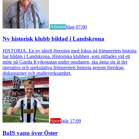
Allmänt
Idag 07:00
Ny historisk klubb bildad i Landskrona
HISTORIA. En ny ideell förening med fokus på frimureriets historia
har bildats i Landskrona. Historiska klubben, som stiftades vid ett
möte på Gamla Kyrkogatan under onsdagen, ska ägna sig åt det
operativa och spekulativa frimureriets historia genom föredrag,
diskussioner och studieverksamhet.
Sport
Igår 17:09
BoIS vann över Öster