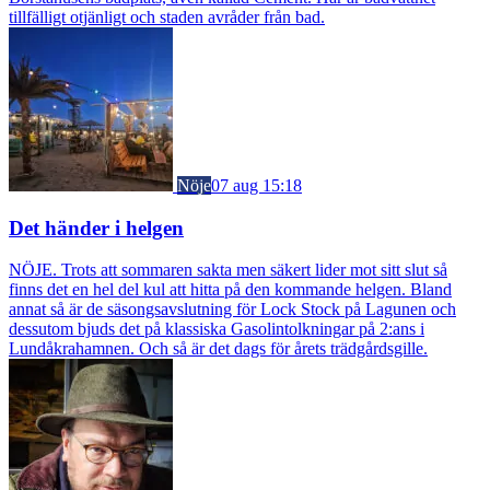
tillfälligt otjänligt och staden avråder från bad.
Nöje
07 aug 15:18
Det händer i helgen
NÖJE. Trots att sommaren sakta men säkert lider mot sitt slut så
finns det en hel del kul att hitta på den kommande helgen. Bland
annat så är de säsongsavslutning för Lock Stock på Lagunen och
dessutom bjuds det på klassiska Gasolintolkningar på 2:ans i
Lundåkrahamnen. Och så är det dags för årets trädgårdsgille.