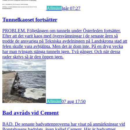
Allmänt
Igår 07:27
Tunnelkaoset fortsätter
PROBLEM. Följetången om tunneln under Österleden fortsätter.
Efter att det varit kaos med översvämningar i de senaste åren så
trodde de ansvariga på Tekniska avdelningen på Landskrona stad att
felen skulle vara avhjälpta. Men det är dom inte. På en dryg vecka
har man tvingats stänga tunneln igen. Två gånger. Och när dessa
rader skrivs så är den öppen igen.
Allmänt
07 aug 17:50
Bad avråds vid Cement
BAD. De senaste badvattenproverna har visat på anmärkningar vid
Borstahusens badplats, även kallad Cement. Här är badvattnet