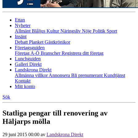
Ettan
Nyheter
Allmänt
Blåljus
Kultur
Näringsliv
Nöje
Politik
Sport
Insänt
Debatt
Planket
Gästkrönikor
Företagsguiden
Företag A-Ö
Branscher
Registrera ditt företag
Lunchguiden
Galleri Direkt
Landskrona Direkt
Allmänna villkor
Annonsera
Bli prenumerant
Kundtjänst
Kontakt
Mitt konto
Sök
Statliga pengar till renovering av
Häljarps mölla
29 juni 2015 00:00
av
Landskrona Direkt