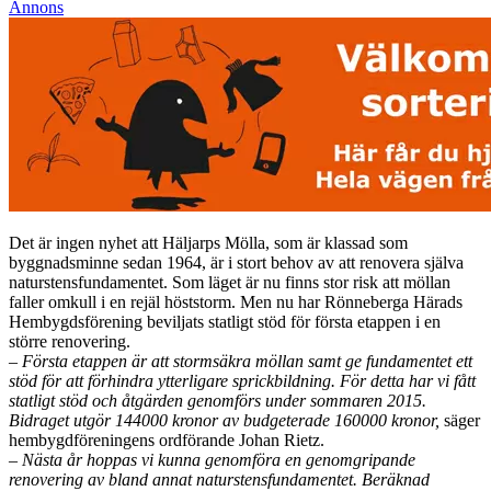
Annons
Det är ingen nyhet att Häljarps Mölla, som är klassad som
byggnadsminne sedan 1964, är i stort behov av att renovera själva
naturstensfundamentet. Som läget är nu finns stor risk att möllan
faller omkull i en rejäl höststorm. Men nu har Rönneberga Härads
Hembygdsförening beviljats statligt stöd för första etappen i en
större renovering.
– Första etappen är att stormsäkra möllan samt ge fundamentet ett
stöd för att förhindra ytterligare sprickbildning. För detta har vi fått
statligt stöd och åtgärden genomförs under sommaren 2015.
Bidraget utgör 144000 kronor av budgeterade 160000 kronor,
säger
hembygdföreningens ordförande Johan Rietz.
– Nästa år hoppas vi kunna genomföra en genomgripande
renovering av bland annat naturstensfundamentet. Beräknad