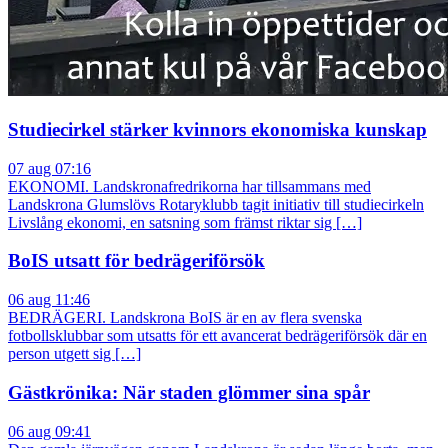
Studiecirkel stärker kvinnors ekonomiska kunskap
07 aug 07:16
EKONOMI. Landskronafredrikorna har tillsammans med
Landskrona Glumslövs Rotaryklubb tagit initiativ till studiecirkeln
Livslång ekonomi, en satsning som främst riktar sig […]
BoIS utsatt för bedrägeriförsök
06 aug 11:46
BEDRÄGERI. Landskrona BoIS är en av flera svenska
fotbollsklubbar som utsatts för ett avancerat bedrägeriförsök där en
person utgett sig […]
Gästkrönika: När staden glömmer sina spår
06 aug 09:41