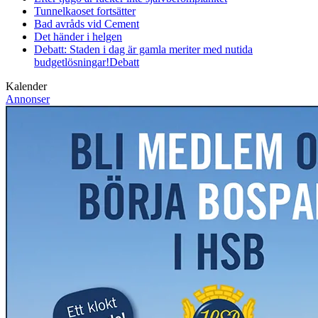
Tunnelkaoset fortsätter
Bad avråds vid Cement
Det händer i helgen
Debatt: Staden i dag är gamla meriter med nutida
budgetlösningar!
Debatt
Kalender
Annonser