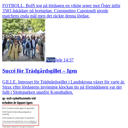
FOTBOLL. BoIS tog på lördagen en viktig seger mot Öster inför
3583 åskådare på bortaplan. Constantino Capotondi gjorde
matchens enda mål men det räckte denna lördag.
Nöje
Igår 14:37
Succé för Trädgårdsgillet – Igen
GILLE. Intresset för Trädgårdsgillet i Landskrona växer för varje år.
Strax efter lördagens invigning klockan tio på förmiddagen var det
fullt i Slottsparken utanför Konsthallen.