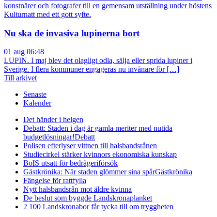
konstnärer och fotografer till en gemensam utställning under höstens
Kulturnatt med ett gott syfte.
Nu ska de invasiva lupinerna bort
01 aug 06:48
LUPIN. I maj blev det olagligt odla, sälja eller sprida lupiner i
Sverige. I flera kommuner engageras nu invånare för […]
Till arkivet
Senaste
Kalender
Det händer i helgen
Debatt: Staden i dag är gamla meriter med nutida
budgetlösningar!
Debatt
Polisen efterlyser vittnen till halsbandsrånen
Studiecirkel stärker kvinnors ekonomiska kunskap
BoIS utsatt för bedrägeriförsök
Gästkrönika: När staden glömmer sina spår
Gästkrönika
Fängelse för rattfylla
Nytt halsbandsrån mot äldre kvinna
De beslut som byggde Landskrona
planket
2 100 Landskronabor får tycka till om tryggheten