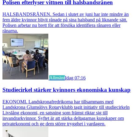
Polisen efterlyser vittnen till halsbandsrånen
HALSBANDSRÅNEN. Sedan i slutet av juni har inte mindre än
fem äldre kvinnor blivit rånade på sina halsband på liknande sätt.
Polisen arbetar nu brett för att försöka identifiera rånaren eller
rånarna.
Allmänt
Idag 07:16
Studiecirkel stärker kvinnors ekonomiska kunskap
EKONOMI. Landskronafredrikorna har tillsammans med
Landskrona Glumslövs Rotaryklubb tagit initiativ till studiecirkeln
Livslång ekonomi, en satsning som främst riktar sig till
invandrarkvinnor. Syftet är att stärka deltagarnas kunskaper om
privatekonomi och ge dem större trygghet i vardagen.