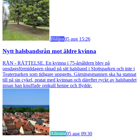
Blåljus
05 aug 15:26
Nytt halsbandsrån mot äldre kvinna
RÅN - RÄTTELSE. En kvinna i 75-årsåldern blev på
onsdagsförmiddagen rånad på sitt halsband i Slottsparken och inte i
Teaterparken som tidigare uppgetts. Gärningsmannen ska ha stannat
till på sin cykel, pratat med kvinnan och därefter ryckt av halsbandet
innan han knuffade omkull henne och flydde.
Allmänt
05 aug 09:30