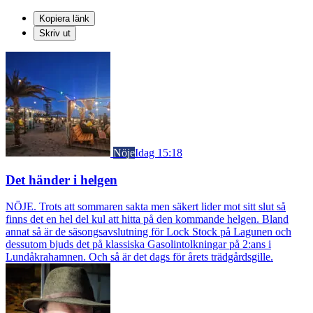
Kopiera länk
Skriv ut
Nöje
Idag 15:18
Det händer i helgen
NÖJE. Trots att sommaren sakta men säkert lider mot sitt slut så
finns det en hel del kul att hitta på den kommande helgen. Bland
annat så är de säsongsavslutning för Lock Stock på Lagunen och
dessutom bjuds det på klassiska Gasolintolkningar på 2:ans i
Lundåkrahamnen. Och så är det dags för årets trädgårdsgille.