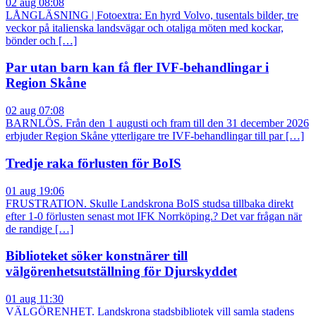
02 aug 08:08
LÅNGLÄSNING | Fotoextra: En hyrd Volvo, tusentals bilder, tre
veckor på italienska landsvägar och otaliga möten med kockar,
bönder och […]
Par utan barn kan få fler IVF-behandlingar i
Region Skåne
02 aug 07:08
BARNLÖS. Från den 1 augusti och fram till den 31 december 2026
erbjuder Region Skåne ytterligare tre IVF-behandlingar till par […]
Tredje raka förlusten för BoIS
01 aug 19:06
FRUSTRATION. Skulle Landskrona BoIS studsa tillbaka direkt
efter 1-0 förlusten senast mot IFK Norrköping.? Det var frågan när
de randige […]
Biblioteket söker konstnärer till
välgörenhetsutställning för Djurskyddet
01 aug 11:30
VÄLGÖRENHET. Landskrona stadsbibliotek vill samla stadens