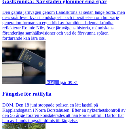
Gästkrönika: När staden glömmer sina spår
Den gamla järnvägen genom Landskrona är sedan länge borta, men
dess spår lever kvar i landskapet – och i berättelsen om hur varje
generation formar sin egen bild av framtiden. I denna krönika
reflekterar Ronnie Niby över järnvägens historia, människans
föränderliga samhällsvisioner och vad de försvunna spåren
fortfarande kan lära oss.
Blåljus
Igår 09:31
Fängelse för rattfylla
DOM. Den 18 juni stoppade polisen en lätt lastbil på
Kapplandsgatan i Norra Borstahusen. Efter en nykterhetskontroll av
den 56-årige föraren konstaterades att han körde rattfull. Därför har
han av Lunds tingsrätt dömts till fängelse.