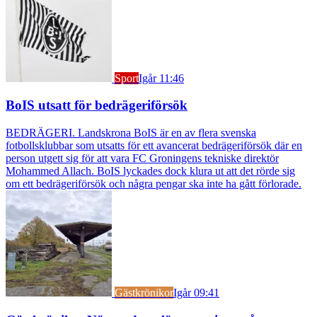
Sport
Igår 11:46
BoIS utsatt för bedrägeriförsök
BEDRÄGERI. Landskrona BoIS är en av flera svenska
fotbollsklubbar som utsatts för ett avancerat bedrägeriförsök där en
person utgett sig för att vara FC Groningens tekniske direktör
Mohammed Allach. BoIS lyckades dock klura ut att det rörde sig
om ett bedrägeriförsök och några pengar ska inte ha gått förlorade.
Gästkrönikor
Igår 09:41