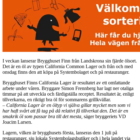
I veckan lanserar Brygghuset Finn från Landskrona sin fjärde ölsort.
Det är en öl av typen California Common Lager och från och med
onsdag finns den att köpa på Systembolaget och på restauranger.
Brygghuset Finns California Lager är resultatet av ett omfattande
arbete under våren. Bryggare Simon Frennberg har lagt ner otaliga
timmar på att utveckla och färdigställa receptet. Resultatet är, enligt
tillverkarna, en riktigt bra öl för sommarens grillkvällar.
– California Lager är en öltyp vi själva gillar mycket men som vi
har haft svårt att få tag på då relativt få tillverkat den. Det är en
smakrik öl som passar bra till det mesta,
säger bryggeriets VD
Joacim Larsen.
Lagern, vilken är brygghusets första, lanseras den 1 juli på
restauranger, sju lokala Systembolagsbutiker och i hela landet via