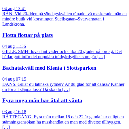
04 aug 13:41
RÅN. Vid 20-tiden på söndagskvällen rånade två maskerade män en
mindre butik vid korsningen Suellsgatan–Svarvargatan i
Landskrona.
Flotta flottar på plats
04 aug 11:36
GILLE. SMHI lovar fint väder och cirka 20 grader på lördag. Det
bådar gott inför det populära trädgårdsgillet som går […]
Bachatakväll med Klenia i Slottsparken
04 aug 07:15
DANS. Gillar du latinska rytmer? Är du glad för att dansa? Känner
du för att släppa loss? Då ska du […]
Fyra unga män har åtal att vänta
03 aug 16:18
RÄTTEGÅNG. Fyra män mellan 18 och 22 år gamla har enligt en
stämningsansökan ha misshandlat en man med diverse tillhyggen,
[…]