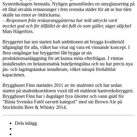
Systembolagets hemsida. Nyligen genomfördes en smyglansering på
ett fåtal utvalda restauranger i fem svenska städer för att se hur ölen
skulle tas emot av öldrickarna.
– Responsen från restauranggästerna har milt uttryckt varit
mycket god och för tillfället är det fullt ös som gäller,
säger säljchef
Mats Hägerfors.
Bryggeriet har sen starten haft ambitionen att brygga kvalitetsöl
tillgängligt för alla, vilket har visat sig vara ett vinnande koncept. I
flera omgångar har bryggeriet fått bygga ut sin
produktionsanläggning för att kunna möta efterfrågan. I vintras
installerades en helautomatisk buteljeringslina och nu har precis nya
jäs- och lagringstankar installerats, vilket närapå fördubblat
kapaciteten.
Brygghuset Finn startades 2011 av tre studenter och har sedan
starten på studentkorridoren vuxit till ett etablerat hantverksbryggeri.
Brygghuset Finn har i dagsläget fyra ölsorter och vann guld för
”Bästa Svenska Fatöl oavsett kategori” med sin Brown Ale på
Stockholm Beer & Whisky 2014.
Dela inlägg