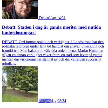
Debatt
Idag 14:31
Debatt: Staden i dag är gamla meriter med nutida
budgetlösningar!
DEBATT. Ord formar politik och verklighet. I Landskrona har den
politiska retoriken under lång tid handlat om ansvar, utveckling och
framtidstro. Men bakom de välvalda orden menar Marko Huttunen
(S) att en annan verklighet växer fram: en stad som lever på gamla
meriter, där visionerna har stannat av och där välfärden successivt
urholkas.
Blåljus
Idag 08:24