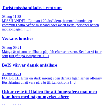
Turist misshandlades i centrum
03 aug 11:38
MISSHANDEL. En man i 20-årsåldern, hemmahörande i en
kommun i östra Skåne misshandlades av ett flertal personer natten
mot söndagen. […]
Veckans luncher
03 aug 09:21
Många är ni som är tillbaka på jobb efter semestern. Sen har vi ju er
som just gått på ledigheten. […]
BoIS värvar dansk anfallare
03 aug 06:21
FOTBOLL. Efter en stark säsong i den danska ligan ser en offensiv
förstärkning ut att vara på väg till Landskrona […]
Oskar reste till Italien för att fotografera mat men
kom hem med något mycket större