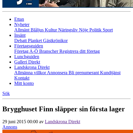
Ettan
Nyheter
Allmänt
Blåljus
Kultur
Näringsliv
Nöje
Politik
Sport
Insänt
Debatt
Planket
Gästkrönikor
Företagsguiden
Företag A-Ö
Branscher
Registrera ditt företag
Lunchguiden
Galleri Direkt
Landskrona Direkt
Allmänna villkor
Annonsera
Bli prenumerant
Kundtjänst
Kontakt
Mitt konto
Sök
Brygghuset Finn släpper sin första lager
29 juni 2015 00:00
av
Landskrona Direkt
Annons