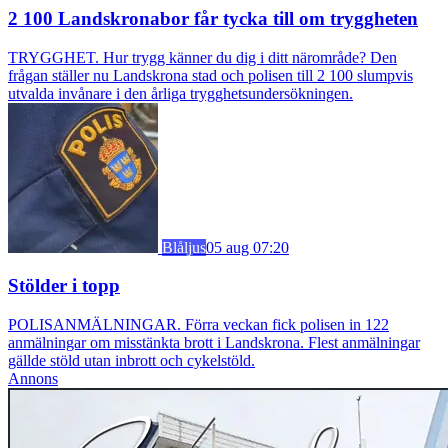
2 100 Landskronabor får tycka till om tryggheten
TRYGGHET. Hur trygg känner du dig i ditt närområde? Den
frågan ställer nu Landskrona stad och polisen till 2 100 slumpvis
utvalda invånare i den årliga trygghetsundersökningen.
Blåljus
05 aug 07:20
Stölder i topp
POLISANMÄLNINGAR. Förra veckan fick polisen in 122
anmälningar om misstänkta brott i Landskrona. Flest anmälningar
gällde stöld utan inbrott och cykelstöld.
Annons