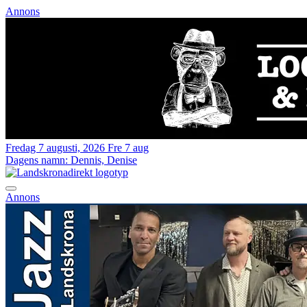
Annons
Fredag 7 augusti, 2026
Fre 7 aug
Dagens namn:
Dennis, Denise
Annons