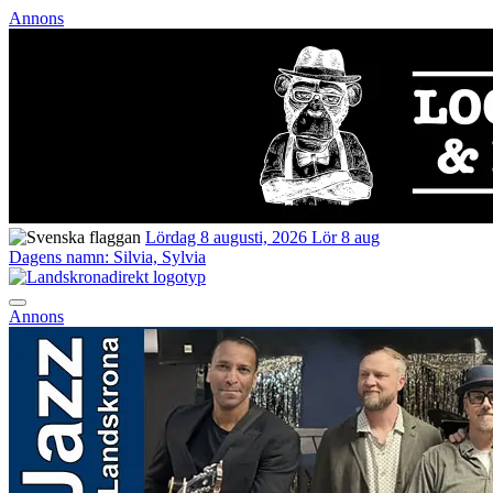
Annons
Lördag 8 augusti, 2026
Lör 8 aug
Dagens namn:
Silvia, Sylvia
Annons