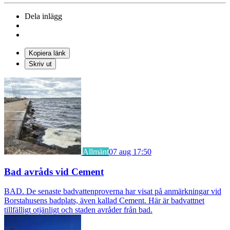
Dela inlägg
Kopiera länk
Skriv ut
Allmänt
07 aug 17:50
Bad avråds vid Cement
BAD. De senaste badvattenproverna har visat på anmärkningar vid
Borstahusens badplats, även kallad Cement. Här är badvattnet
tillfälligt otjänligt och staden avråder från bad.