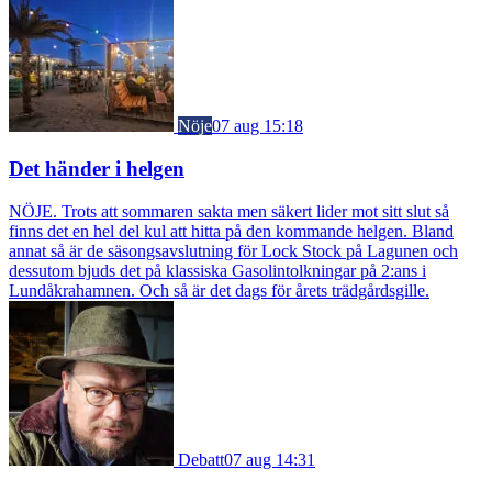
Nöje
07 aug 15:18
Det händer i helgen
NÖJE. Trots att sommaren sakta men säkert lider mot sitt slut så
finns det en hel del kul att hitta på den kommande helgen. Bland
annat så är de säsongsavslutning för Lock Stock på Lagunen och
dessutom bjuds det på klassiska Gasolintolkningar på 2:ans i
Lundåkrahamnen. Och så är det dags för årets trädgårdsgille.
Debatt
07 aug 14:31