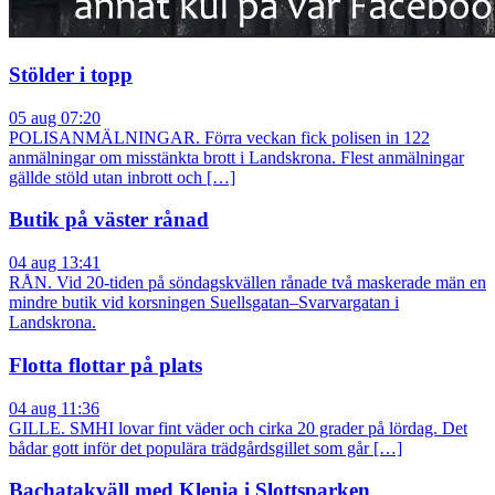
Stölder i topp
05 aug 07:20
POLISANMÄLNINGAR. Förra veckan fick polisen in 122
anmälningar om misstänkta brott i Landskrona. Flest anmälningar
gällde stöld utan inbrott och […]
Butik på väster rånad
04 aug 13:41
RÅN. Vid 20-tiden på söndagskvällen rånade två maskerade män en
mindre butik vid korsningen Suellsgatan–Svarvargatan i
Landskrona.
Flotta flottar på plats
04 aug 11:36
GILLE. SMHI lovar fint väder och cirka 20 grader på lördag. Det
bådar gott inför det populära trädgårdsgillet som går […]
Bachatakväll med Klenia i Slottsparken