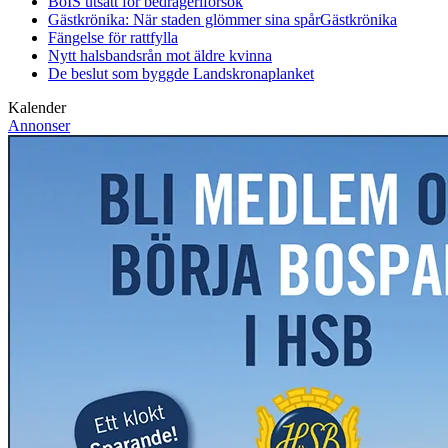
BoIS utsatt för bedrägeriförsök
Gästkrönika: När staden glömmer sina spår
Gästkrönika
Fängelse för rattfylla
Nytt halsbandsrån mot äldre kvinna
De beslut som byggde Landskrona
planket
Kalender
Annonser