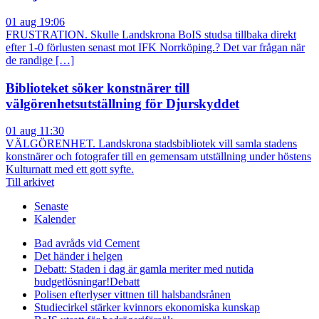
01 aug 19:06
FRUSTRATION. Skulle Landskrona BoIS studsa tillbaka direkt
efter 1-0 förlusten senast mot IFK Norrköping.? Det var frågan när
de randige […]
Biblioteket söker konstnärer till
välgörenhetsutställning för Djurskyddet
01 aug 11:30
VÄLGÖRENHET. Landskrona stadsbibliotek vill samla stadens
konstnärer och fotografer till en gemensam utställning under höstens
Kulturnatt med ett gott syfte.
Till arkivet
Senaste
Kalender
Bad avråds vid Cement
Det händer i helgen
Debatt: Staden i dag är gamla meriter med nutida
budgetlösningar!
Debatt
Polisen efterlyser vittnen till halsbandsrånen
Studiecirkel stärker kvinnors ekonomiska kunskap