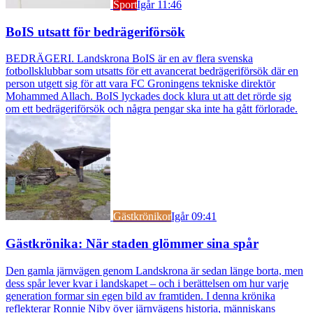
Sport
Igår 11:46
BoIS utsatt för bedrägeriförsök
BEDRÄGERI. Landskrona BoIS är en av flera svenska
fotbollsklubbar som utsatts för ett avancerat bedrägeriförsök där en
person utgett sig för att vara FC Groningens tekniske direktör
Mohammed Allach. BoIS lyckades dock klura ut att det rörde sig
om ett bedrägeriförsök och några pengar ska inte ha gått förlorade.
Gästkrönikor
Igår 09:41
Gästkrönika: När staden glömmer sina spår
Den gamla järnvägen genom Landskrona är sedan länge borta, men
dess spår lever kvar i landskapet – och i berättelsen om hur varje
generation formar sin egen bild av framtiden. I denna krönika
reflekterar Ronnie Niby över järnvägens historia, människans