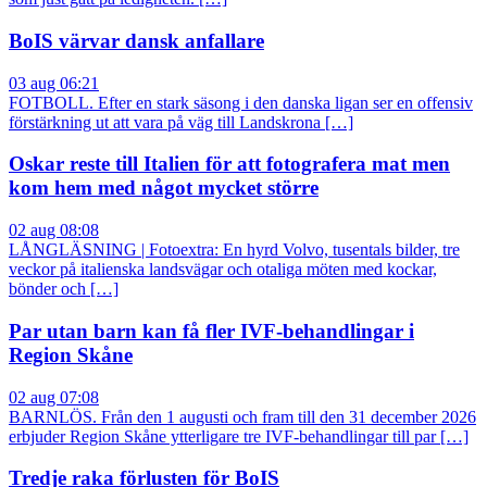
BoIS värvar dansk anfallare
03 aug 06:21
FOTBOLL. Efter en stark säsong i den danska ligan ser en offensiv
förstärkning ut att vara på väg till Landskrona […]
Oskar reste till Italien för att fotografera mat men
kom hem med något mycket större
02 aug 08:08
LÅNGLÄSNING | Fotoextra: En hyrd Volvo, tusentals bilder, tre
veckor på italienska landsvägar och otaliga möten med kockar,
bönder och […]
Par utan barn kan få fler IVF-behandlingar i
Region Skåne
02 aug 07:08
BARNLÖS. Från den 1 augusti och fram till den 31 december 2026
erbjuder Region Skåne ytterligare tre IVF-behandlingar till par […]
Tredje raka förlusten för BoIS