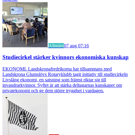
Allmänt
07 aug 07:16
Studiecirkel stärker kvinnors ekonomiska kunskap
EKONOMI. Landskronafredrikorna har tillsammans med
Landskrona Glumslövs Rotaryklubb tagit initiativ till studiecirkeln
Livslång ekonomi, en satsning som främst riktar sig till
invandrarkvinnor. Syftet är att stärka deltagarnas kunskaper om
privatekonomi och ge dem större trygghet i vardagen.