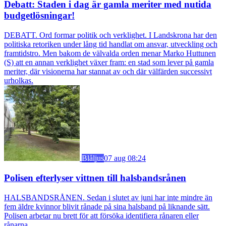
Debatt: Staden i dag är gamla meriter med nutida
budgetlösningar!
DEBATT. Ord formar politik och verklighet. I Landskrona har den
politiska retoriken under lång tid handlat om ansvar, utveckling och
framtidstro. Men bakom de välvalda orden menar Marko Huttunen
(S) att en annan verklighet växer fram: en stad som lever på gamla
meriter, där visionerna har stannat av och där välfärden successivt
urholkas.
Blåljus
07 aug 08:24
Polisen efterlyser vittnen till halsbandsrånen
HALSBANDSRÅNEN. Sedan i slutet av juni har inte mindre än
fem äldre kvinnor blivit rånade på sina halsband på liknande sätt.
Polisen arbetar nu brett för att försöka identifiera rånaren eller
rånarna.