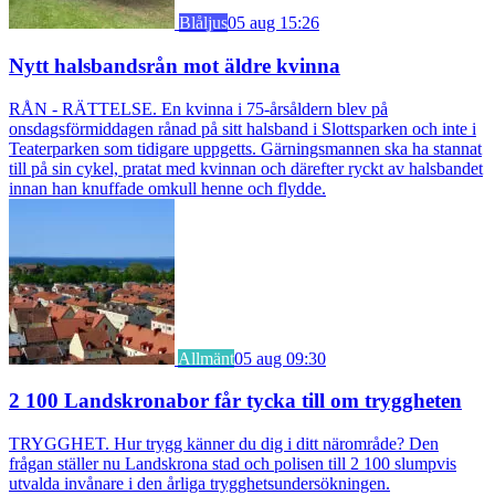
Blåljus
05 aug 15:26
Nytt halsbandsrån mot äldre kvinna
RÅN - RÄTTELSE. En kvinna i 75-årsåldern blev på
onsdagsförmiddagen rånad på sitt halsband i Slottsparken och inte i
Teaterparken som tidigare uppgetts. Gärningsmannen ska ha stannat
till på sin cykel, pratat med kvinnan och därefter ryckt av halsbandet
innan han knuffade omkull henne och flydde.
Allmänt
05 aug 09:30
2 100 Landskronabor får tycka till om tryggheten
TRYGGHET. Hur trygg känner du dig i ditt närområde? Den
frågan ställer nu Landskrona stad och polisen till 2 100 slumpvis
utvalda invånare i den årliga trygghetsundersökningen.