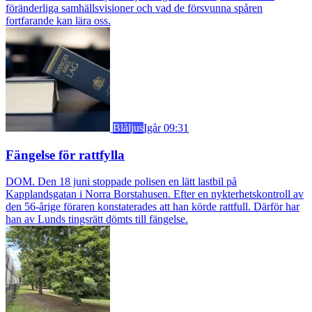
föränderliga samhällsvisioner och vad de försvunna spåren
fortfarande kan lära oss.
Blåljus
Igår 09:31
Fängelse för rattfylla
DOM. Den 18 juni stoppade polisen en lätt lastbil på
Kapplandsgatan i Norra Borstahusen. Efter en nykterhetskontroll av
den 56-årige föraren konstaterades att han körde rattfull. Därför har
han av Lunds tingsrätt dömts till fängelse.