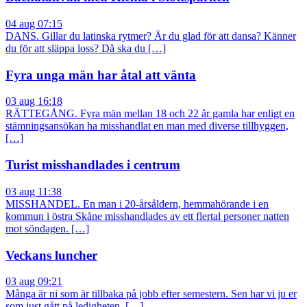
04 aug 07:15
DANS. Gillar du latinska rytmer? Är du glad för att dansa? Känner
du för att släppa loss? Då ska du […]
Fyra unga män har åtal att vänta
03 aug 16:18
RÄTTEGÅNG. Fyra män mellan 18 och 22 år gamla har enligt en
stämningsansökan ha misshandlat en man med diverse tillhyggen,
[…]
Turist misshandlades i centrum
03 aug 11:38
MISSHANDEL. En man i 20-årsåldern, hemmahörande i en
kommun i östra Skåne misshandlades av ett flertal personer natten
mot söndagen. […]
Veckans luncher
03 aug 09:21
Många är ni som är tillbaka på jobb efter semestern. Sen har vi ju er
som just gått på ledigheten. […]