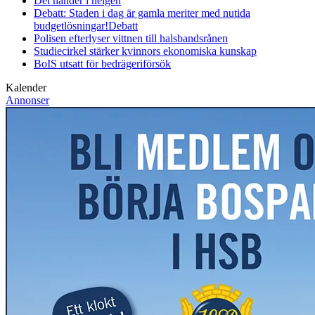
Det händer i helgen
Debatt: Staden i dag är gamla meriter med nutida
budgetlösningar!
Debatt
Polisen efterlyser vittnen till halsbandsrånen
Studiecirkel stärker kvinnors ekonomiska kunskap
BoIS utsatt för bedrägeriförsök
Kalender
Annonser