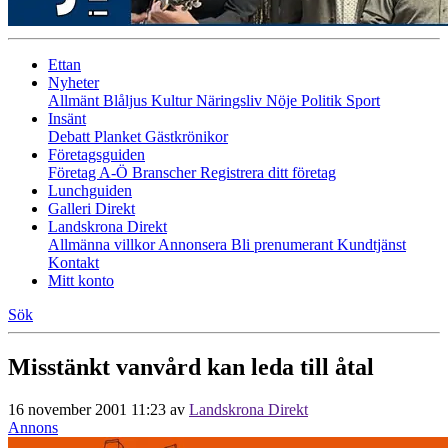
Ettan
Nyheter
Allmänt
Blåljus
Kultur
Näringsliv
Nöje
Politik
Sport
Insänt
Debatt
Planket
Gästkrönikor
Företagsguiden
Företag A-Ö
Branscher
Registrera ditt företag
Lunchguiden
Galleri Direkt
Landskrona Direkt
Allmänna villkor
Annonsera
Bli prenumerant
Kundtjänst
Kontakt
Mitt konto
Sök
Misstänkt vanvård kan leda till åtal
16 november 2001 11:23
av
Landskrona Direkt
Annons