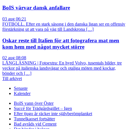
BoIS värvar dansk anfallare
03 aug 06:21
FOTBOLL. Efter en stark säsong i den danska ligan ser en offensiv
förstärkning ut att vara på väg till Landskrona […]
Oskar reste till Italien för att fotografera mat men
kom hem med något mycket större
02 aug 08:08
LÅNGLÄSNING | Fotoextra: En hyrd Volvo, tusentals bilder, tre
veckor på italienska landsvägar och otaliga möten med kockar,
bönder och […]
Till arkivet
Senaste
Kalender
BoIS vann över Öster
Succé för Trädgårdsgillet – Igen
Efter tjugo år räcker inte självberöm
planket
Tunnelkaoset fortsätter
Bad avråds vid Cement