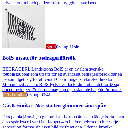
privatekonomi och ge dem större trygghet i vardagen.
Sport
06 aug 11:46
BoIS utsatt för bedrägeriförsök
BEDRÄGERI. Landskrona BoIS är en av flera svenska
fotbollsklubbar som utsatts för ett avancerat bedrägeriförsök där en
person utgett sig för att vara FC Groningens tekniske direktör
Mohammed Allach. BoIS lyckades dock klura ut att det rörde sig
om ett bedrägeriförsök och några pengar ska inte ha gått förlorade.
Gästkrönikor
06 aug 09:41
Gästkrönika: När staden glömmer sina spår
Den gamla järnvägen genom Landskrona är sedan länge borta, men
dess spår lever kvar i landskapet – och i berättelsen om hur varje
generation formar sin egen bild av framtiden. I denna krönika