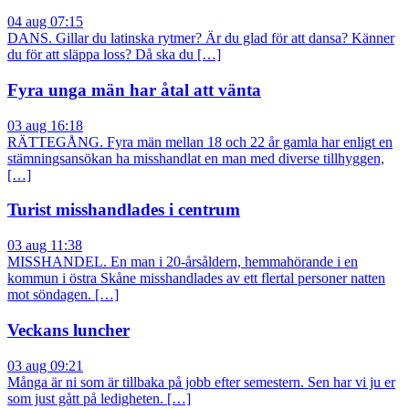
04 aug 07:15
DANS. Gillar du latinska rytmer? Är du glad för att dansa? Känner
du för att släppa loss? Då ska du […]
Fyra unga män har åtal att vänta
03 aug 16:18
RÄTTEGÅNG. Fyra män mellan 18 och 22 år gamla har enligt en
stämningsansökan ha misshandlat en man med diverse tillhyggen,
[…]
Turist misshandlades i centrum
03 aug 11:38
MISSHANDEL. En man i 20-årsåldern, hemmahörande i en
kommun i östra Skåne misshandlades av ett flertal personer natten
mot söndagen. […]
Veckans luncher
03 aug 09:21
Många är ni som är tillbaka på jobb efter semestern. Sen har vi ju er
som just gått på ledigheten. […]