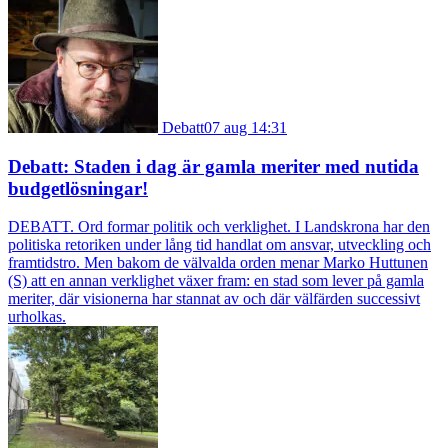
Debatt
07 aug 14:31
Debatt: Staden i dag är gamla meriter med nutida
budgetlösningar!
DEBATT. Ord formar politik och verklighet. I Landskrona har den
politiska retoriken under lång tid handlat om ansvar, utveckling och
framtidstro. Men bakom de välvalda orden menar Marko Huttunen
(S) att en annan verklighet växer fram: en stad som lever på gamla
meriter, där visionerna har stannat av och där välfärden successivt
urholkas.