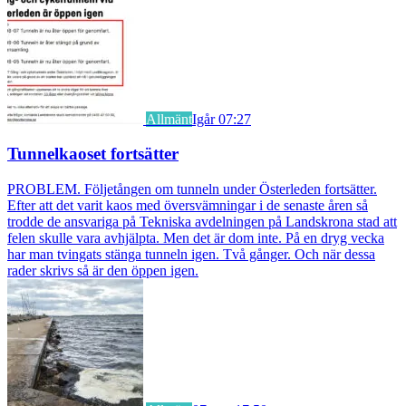
Allmänt
Igår 07:27
Tunnelkaoset fortsätter
PROBLEM. Följetången om tunneln under Österleden fortsätter.
Efter att det varit kaos med översvämningar i de senaste åren så
trodde de ansvariga på Tekniska avdelningen på Landskrona stad att
felen skulle vara avhjälpta. Men det är dom inte. På en dryg vecka
har man tvingats stänga tunneln igen. Två gånger. Och när dessa
rader skrivs så är den öppen igen.