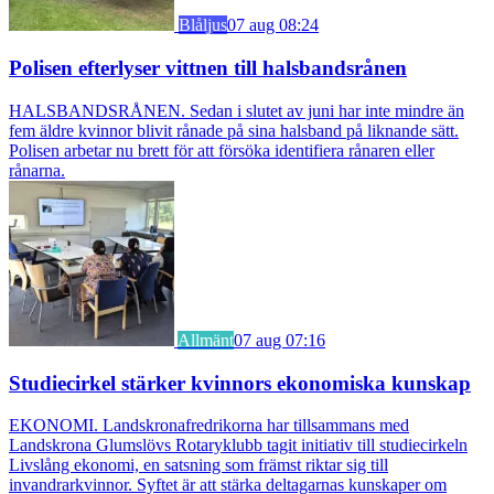
Blåljus
07 aug 08:24
Polisen efterlyser vittnen till halsbandsrånen
HALSBANDSRÅNEN. Sedan i slutet av juni har inte mindre än
fem äldre kvinnor blivit rånade på sina halsband på liknande sätt.
Polisen arbetar nu brett för att försöka identifiera rånaren eller
rånarna.
Allmänt
07 aug 07:16
Studiecirkel stärker kvinnors ekonomiska kunskap
EKONOMI. Landskronafredrikorna har tillsammans med
Landskrona Glumslövs Rotaryklubb tagit initiativ till studiecirkeln
Livslång ekonomi, en satsning som främst riktar sig till
invandrarkvinnor. Syftet är att stärka deltagarnas kunskaper om