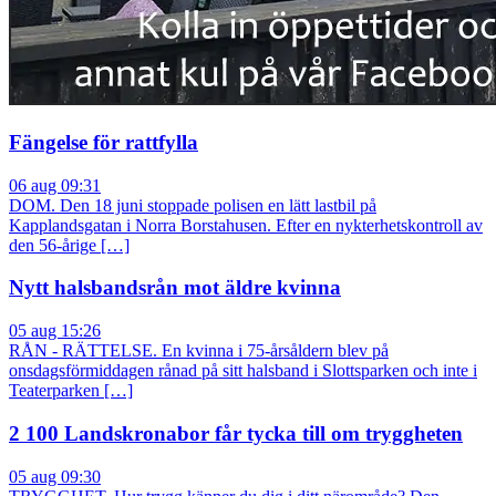
Fängelse för rattfylla
06 aug 09:31
DOM. Den 18 juni stoppade polisen en lätt lastbil på
Kapplandsgatan i Norra Borstahusen. Efter en nykterhetskontroll av
den 56-årige […]
Nytt halsbandsrån mot äldre kvinna
05 aug 15:26
RÅN - RÄTTELSE. En kvinna i 75-årsåldern blev på
onsdagsförmiddagen rånad på sitt halsband i Slottsparken och inte i
Teaterparken […]
2 100 Landskronabor får tycka till om tryggheten
05 aug 09:30