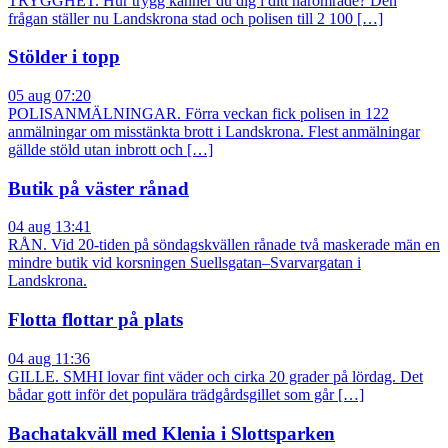
TRYGGHET. Hur trygg känner du dig i ditt närområde? Den
frågan ställer nu Landskrona stad och polisen till 2 100 […]
Stölder i topp
05 aug 07:20
POLISANMÄLNINGAR. Förra veckan fick polisen in 122
anmälningar om misstänkta brott i Landskrona. Flest anmälningar
gällde stöld utan inbrott och […]
Butik på väster rånad
04 aug 13:41
RÅN. Vid 20-tiden på söndagskvällen rånade två maskerade män en
mindre butik vid korsningen Suellsgatan–Svarvargatan i
Landskrona.
Flotta flottar på plats
04 aug 11:36
GILLE. SMHI lovar fint väder och cirka 20 grader på lördag. Det
bådar gott inför det populära trädgårdsgillet som går […]
Bachatakväll med Klenia i Slottsparken