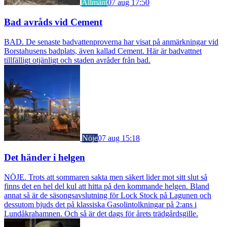
Allmänt
07 aug 17:50
Bad avråds vid Cement
BAD. De senaste badvattenproverna har visat på anmärkningar vid
Borstahusens badplats, även kallad Cement. Här är badvattnet
tillfälligt otjänligt och staden avråder från bad.
Nöje
07 aug 15:18
Det händer i helgen
NÖJE. Trots att sommaren sakta men säkert lider mot sitt slut så
finns det en hel del kul att hitta på den kommande helgen. Bland
annat så är de säsongsavslutning för Lock Stock på Lagunen och
dessutom bjuds det på klassiska Gasolintolkningar på 2:ans i
Lundåkrahamnen. Och så är det dags för årets trädgårdsgille.