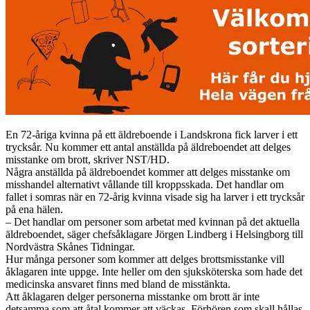
En 72-åriga kvinna på ett äldreboende i Landskrona fick larver i ett
trycksår. Nu kommer ett antal anställda på äldreboendet att delges
misstanke om brott, skriver NST/HD.
Några anställda på äldreboendet kommer att delges misstanke om
misshandel alternativt vållande till kroppsskada. Det handlar om
fallet i somras när en 72-årig kvinna visade sig ha larver i ett trycksår
på ena hälen.
– Det handlar om personer som arbetat med kvinnan på det aktuella
äldreboendet, säger chefsåklagare Jörgen Lindberg i Helsingborg till
Nordvästra Skånes Tidningar.
Hur många personer som kommer att delges brottsmisstanke vill
åklagaren inte uppge. Inte heller om den sjuksköterska som hade det
medicinska ansvaret finns med bland de misstänkta.
Att åklagaren delger personerna misstanke om brott är inte
detsamma som att åtal kommer att väckas. Förhören som skall hållas