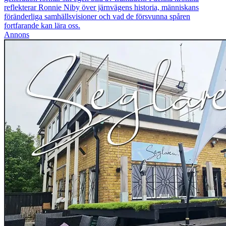
reflekterar Ronnie Niby över järnvägens historia, människans
föränderliga samhällsvisioner och vad de försvunna spåren
fortfarande kan lära oss.
Annons