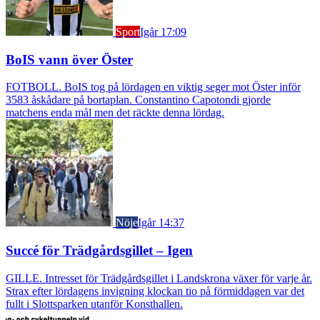
Sport
Igår 17:09
BoIS vann över Öster
FOTBOLL. BoIS tog på lördagen en viktig seger mot Öster inför
3583 åskådare på bortaplan. Constantino Capotondi gjorde
matchens enda mål men det räckte denna lördag.
Nöje
Igår 14:37
Succé för Trädgårdsgillet – Igen
GILLE. Intresset för Trädgårdsgillet i Landskrona växer för varje år.
Strax efter lördagens invigning klockan tio på förmiddagen var det
fullt i Slottsparken utanför Konsthallen.