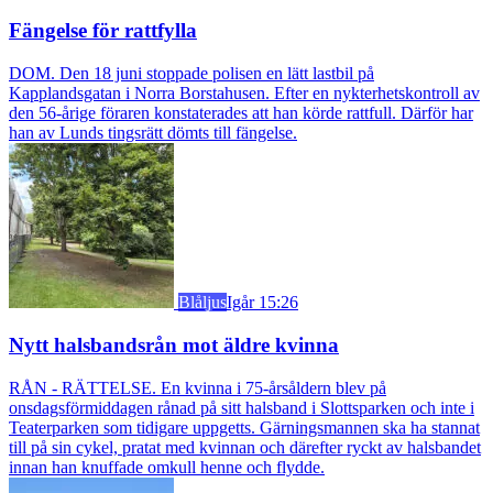
Fängelse för rattfylla
DOM. Den 18 juni stoppade polisen en lätt lastbil på
Kapplandsgatan i Norra Borstahusen. Efter en nykterhetskontroll av
den 56-årige föraren konstaterades att han körde rattfull. Därför har
han av Lunds tingsrätt dömts till fängelse.
Blåljus
Igår 15:26
Nytt halsbandsrån mot äldre kvinna
RÅN - RÄTTELSE. En kvinna i 75-årsåldern blev på
onsdagsförmiddagen rånad på sitt halsband i Slottsparken och inte i
Teaterparken som tidigare uppgetts. Gärningsmannen ska ha stannat
till på sin cykel, pratat med kvinnan och därefter ryckt av halsbandet
innan han knuffade omkull henne och flydde.