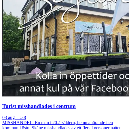
Turist misshandlades i centrum
03 aug 11:38
MISSHANDEL. En man i 20-årsåldern, hemmahörande i en
kommun i östra Skåne misshandlades av ett flertal personer natten