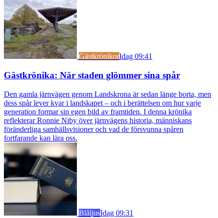
Gästkrönikor
Idag 09:41
Gästkrönika: När staden glömmer sina spår
Den gamla järnvägen genom Landskrona är sedan länge borta, men
dess spår lever kvar i landskapet – och i berättelsen om hur varje
generation formar sin egen bild av framtiden. I denna krönika
reflekterar Ronnie Niby över järnvägens historia, människans
föränderliga samhällsvisioner och vad de försvunna spåren
fortfarande kan lära oss.
Blåljus
Idag 09:31