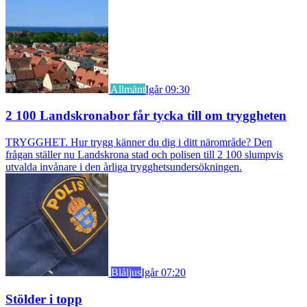
Allmänt
Igår 09:30
2 100 Landskronabor får tycka till om tryggheten
TRYGGHET. Hur trygg känner du dig i ditt närområde? Den
frågan ställer nu Landskrona stad och polisen till 2 100 slumpvis
utvalda invånare i den årliga trygghetsundersökningen.
Blåljus
Igår 07:20
Stölder i topp