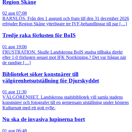
Region Skåne
02 aug 07:08
BARNLÖS. Från den 1 augusti och fram till den 31 december 2026
erbjuder Region Skåne ytterligare tre IVF-behandlingar till par […]
Tredje raka förlusten för BoIS
01 aug 19:06
FRUSTRATION. Skulle Landskrona BoIS studsa tillbaka direkt
efter 1-0 förlusten senast mot IFK Norrköping.? Det var frågan när
de randige […]
Biblioteket söker konstnärer till
välgörenhetsutställning för Djurskyddet
01 aug 11:30
VÄLGÖRENHET. Landskrona stadsbibliotek vill samla stadens
konstnärer och fotografer till en gemensam utställning under höstens
Kulturnatt med ett gott syfte.
Nu ska de invasiva lupinerna bort
01 aug 06:48