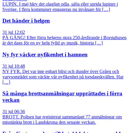
LUPIN. I maj blev det olagligt odla, sälja eller sprida lupiner i
Sverige. I flera kommuner engageras nu invånare för […]
Det händer i helgen
31 jul 12:02
PÅ GÅNG! Efter förra helgens stora 250-årsfirande i Borstahusen
är det dags för en ny helg fylld av musik, historia […]
Ny fyr väcker nyfikenhet i hamnen
31 jul 10:48
NY FYR. Det var inte enbart blixt och dunder över Gråen och
varvsområdet som väckte vår nyfikenhet på torsdagskvällen. Har
[…]
Så många brottsanmälningar upprättades i förra
veckan
31 jul 06:36
BROTT. Polisen har registrerat sammanlagt 77 anmälningar om
misstänkta brott i Landskrona den senaste veckan.