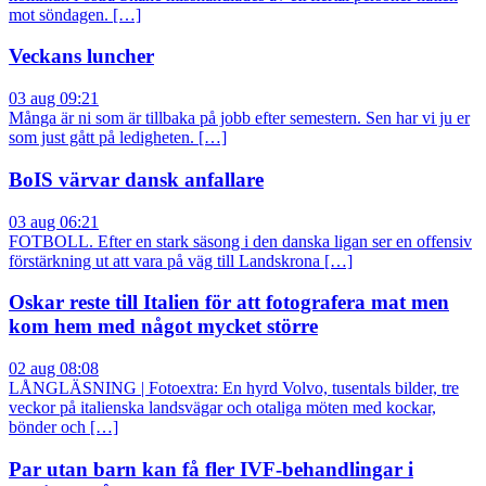
mot söndagen. […]
Veckans luncher
03 aug 09:21
Många är ni som är tillbaka på jobb efter semestern. Sen har vi ju er
som just gått på ledigheten. […]
BoIS värvar dansk anfallare
03 aug 06:21
FOTBOLL. Efter en stark säsong i den danska ligan ser en offensiv
förstärkning ut att vara på väg till Landskrona […]
Oskar reste till Italien för att fotografera mat men
kom hem med något mycket större
02 aug 08:08
LÅNGLÄSNING | Fotoextra: En hyrd Volvo, tusentals bilder, tre
veckor på italienska landsvägar och otaliga möten med kockar,
bönder och […]
Par utan barn kan få fler IVF-behandlingar i