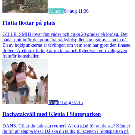
Allmänt
04 aug 11:36
Flotta flottar på plats
GILLE. SMHI lovar fint väder och cirka 20 grader på lördag. Det
bådar gott inför det populära trädgårdsgillet som går av stapeln då.
En av höjdpunkterna är tävlingen om vem som har gjort den finaste
flotten. Årets sex bidrag är nu klara och flyter vackert i vallgraven
framför konsthallen.
Nöje
04 aug 07:15
Bachatakväll med Klenia i Slottsparken
DANS. Gillar du latinska rytmer? Är du glad för att dansa? Känner
du för att släppa loss? Då ska du ta dig till scenen i Slottsparken på