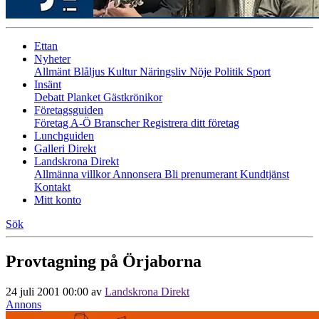
Ettan
Nyheter
Allmänt
Blåljus
Kultur
Näringsliv
Nöje
Politik
Sport
Insänt
Debatt
Planket
Gästkrönikor
Företagsguiden
Företag A-Ö
Branscher
Registrera ditt företag
Lunchguiden
Galleri Direkt
Landskrona Direkt
Allmänna villkor
Annonsera
Bli prenumerant
Kundtjänst
Kontakt
Mitt konto
Sök
Provtagning på Örjaborna
24 juli 2001 00:00
av
Landskrona Direkt
Annons