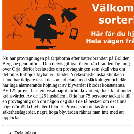
Nu har provtagningen på Örjaborna efter batteribranden på Boliden
Bergsöe genomförts. Den delvis giftiga röken från branden låg tung
över Örja, därför beslutades om provtagningen som skall visa om
det finns förhöjda blyhalter i blodet. Yrekesmedicinska kliniken i
Lund har tidigare testat de som arbetade med släckningen och där
har inga alarmerande höjningar av blyvärdet i blodet konstaterats.
Av 125 prover har fem visat något förhöjda värden, dock klart under
gränsvärdet. Av de 125 hushållen i Örja har 75 personer tackat ja till
en provtagning och om någon dag skall de få besked om det finns
några förhöjda blyhalter i blodet. Proven som nu tas är rena
säkerhetsåtgärder, några höga blyvärden räknar man inte med att
upptäcka.
Dela inlägg