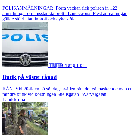
POLISANMÄLNINGAR. Förra veckan fick polisen in 122
anmälningar om misstänkta brott i Landskrona. Flest anmälningar
gällde stöld utan inbrott och cykelstöld.
Blåljus
04 aug 13:41
Butik på väster rånad
RÅN. Vid 20-tiden på söndagskvällen rånade två maskerade män en
mindre butik vid korsningen Suellsgatan–Svarvargatan i
Landskrona.