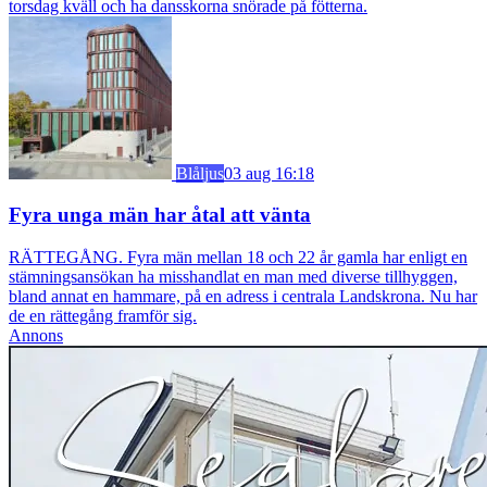
torsdag kväll och ha dansskorna snörade på fötterna.
Blåljus
03 aug 16:18
Fyra unga män har åtal att vänta
RÄTTEGÅNG. Fyra män mellan 18 och 22 år gamla har enligt en
stämningsansökan ha misshandlat en man med diverse tillhyggen,
bland annat en hammare, på en adress i centrala Landskrona. Nu har
de en rättegång framför sig.
Annons