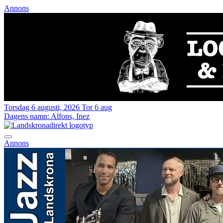
Annons
Torsdag 6 augusti, 2026
Tor 6 aug
Dagens namn:
Alfons, Inez
Annons