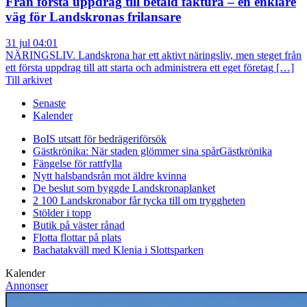
Från första uppdrag till betald faktura – en enklare
väg för Landskronas frilansare
31 jul 04:01
NÄRINGSLIV. Landskrona har ett aktivt näringsliv, men steget från
ett första uppdrag till att starta och administrera ett eget företag […]
Till arkivet
Senaste
Kalender
BoIS utsatt för bedrägeriförsök
Gästkrönika: När staden glömmer sina spår
Gästkrönika
Fängelse för rattfylla
Nytt halsbandsrån mot äldre kvinna
De beslut som byggde Landskrona
planket
2 100 Landskronabor får tycka till om tryggheten
Stölder i topp
Butik på väster rånad
Flotta flottar på plats
Bachatakväll med Klenia i Slottsparken
Kalender
Annonser