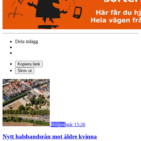
Dela inlägg
Kopiera länk
Skriv ut
Blåljus
Igår 15:26
Nytt halsbandsrån mot äldre kvinna