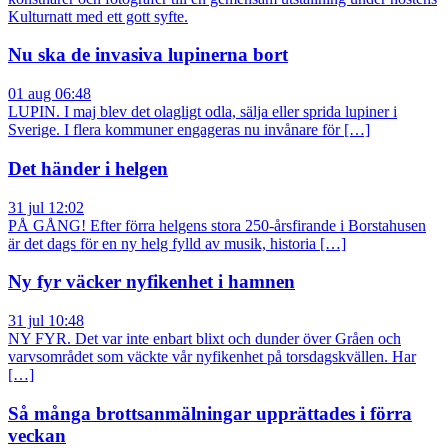
Kulturnatt med ett gott syfte.
Nu ska de invasiva lupinerna bort
01 aug 06:48
LUPIN. I maj blev det olagligt odla, sälja eller sprida lupiner i
Sverige. I flera kommuner engageras nu invånare för […]
Det händer i helgen
31 jul 12:02
PÅ GÅNG! Efter förra helgens stora 250-årsfirande i Borstahusen
är det dags för en ny helg fylld av musik, historia […]
Ny fyr väcker nyfikenhet i hamnen
31 jul 10:48
NY FYR. Det var inte enbart blixt och dunder över Gråen och
varvsområdet som väckte vår nyfikenhet på torsdagskvällen. Har
[…]
Så många brottsanmälningar upprättades i förra
veckan