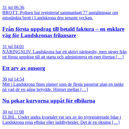
31 jul 06:36
BROTT. Polisen har registrerat sammanlagt 77 anmälningar om
misstänkta brott i Landskrona den senaste veckan.
Från första uppdrag till betald faktura – en enklare
väg för Landskronas frilansare
31 jul 04:01
NÄRINGSLIV. Landskrona har ett aktivt näringsliv, men steget från
ett första uppdrag till att starta och administrera ett eget företag […]
Ett arv av omsorg
30 jul 14:54
Mitt i Landskrona finns platser som de flesta passerar utan en tanke
på vad de en gång betydde. Hörnet mellan […]
Nu pekar kurvorna uppåt för elbilarna
30 jul 11:08
ELBIL. Under andra kvartalet var sex av tio nyregistrerade bilar i
Landskrona rena elbilar eller laddhybrider. Det är en ökning […]