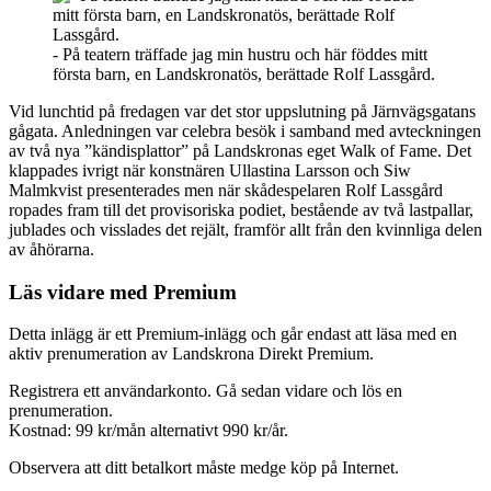
- På teatern träffade jag min hustru och här föddes mitt
första barn, en Landskronatös, berättade Rolf Lassgård.
Vid lunchtid på fredagen var det stor uppslutning på Järnvägsgatans
gågata. Anledningen var celebra besök i samband med avteckningen
av två nya ”kändisplattor” på Landskronas eget Walk of Fame. Det
klappades ivrigt när konstnären Ullastina Larsson och Siw
Malmkvist presenterades men när skådespelaren Rolf Lassgård
ropades fram till det provisoriska podiet, bestående av två lastpallar,
jublades och visslades det rejält, framför allt från den kvinnliga delen
av åhörarna.
Läs vidare med Premium
Detta inlägg är ett Premium-inlägg och går endast att läsa med en
aktiv prenumeration av Landskrona Direkt Premium.
Registrera ett användarkonto. Gå sedan vidare och lös en
prenumeration.
Kostnad: 99 kr/mån alternativt 990 kr/år.
Observera att ditt betalkort måste medge köp på Internet.