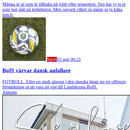
Många är ni som är tillbaka på jobb efter semestern. Sen har vi ju er
som just gått på ledigheten. Men oavsett vilket så måste ni ju käka
lunch.
Sport
03 aug 06:21
BoIS värvar dansk anfallare
FOTBOLL. Efter en stark säsong i den danska ligan ser en offensiv
förstärkning ut att vara på väg till Landskrona BoIS.
Annons