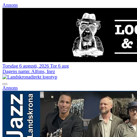
Annons
Torsdag 6 augusti, 2026
Tor 6 aug
Dagens namn:
Alfons, Inez
Annons