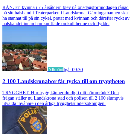
RÅN. En kvinna i 75-årsåldern blev på onsdagsförmiddagen rånad
på sitt halsband i Teaterparken i Landskrona. Gärningsmannen ska
ha stannat till på sin cykel, pratat med kvinnan och därefter ryckt av
halsbandet innan han knuffade omkull henne och flydde.
Allmänt
Igår 09:30
2 100 Landskronabor får tycka till om tryggheten
TRYGGHET. Hur trygg känner du dig i ditt närområde? Den
frågan ställer nu Landskrona stad och polisen till 2 100 slumpvis
utvalda invånare i den årliga trygghetsundersökningen.