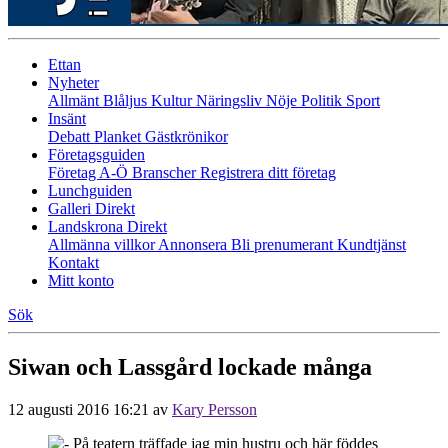
Ettan
Nyheter
Allmänt
Blåljus
Kultur
Näringsliv
Nöje
Politik
Sport
Insänt
Debatt
Planket
Gästkrönikor
Företagsguiden
Företag A-Ö
Branscher
Registrera ditt företag
Lunchguiden
Galleri Direkt
Landskrona Direkt
Allmänna villkor
Annonsera
Bli prenumerant
Kundtjänst
Kontakt
Mitt konto
Sök
Siwan och Lassgård lockade många
12 augusti 2016 16:21
av
Kary Persson