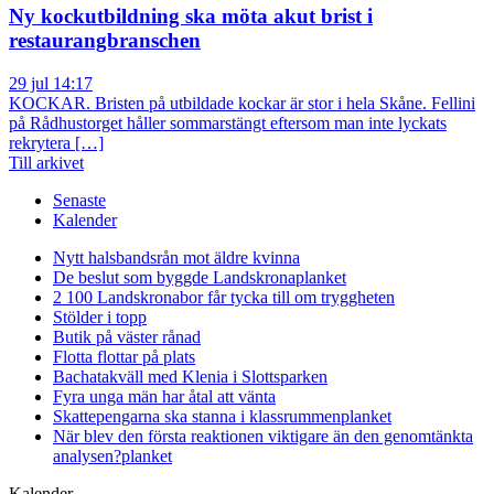
Ny kockutbildning ska möta akut brist i
restaurangbranschen
29 jul 14:17
KOCKAR. Bristen på utbildade kockar är stor i hela Skåne. Fellini
på Rådhustorget håller sommarstängt eftersom man inte lyckats
rekrytera […]
Till arkivet
Senaste
Kalender
Nytt halsbandsrån mot äldre kvinna
De beslut som byggde Landskrona
planket
2 100 Landskronabor får tycka till om tryggheten
Stölder i topp
Butik på väster rånad
Flotta flottar på plats
Bachatakväll med Klenia i Slottsparken
Fyra unga män har åtal att vänta
Skattepengarna ska stanna i klassrummen
planket
När blev den första reaktionen viktigare än den genomtänkta
analysen?
planket
Kalender