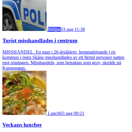
Blåljus
03 aug 11:38
Turist misshandlades i centrum
MISSHANDEL. En man i 20-årsåldern, hemmahörande i en
kommun i östra Skåne misshandlades av ett flertal personer natten
mot söndagen. Misshandeln, som betraktas som grov, skedde på
Kungsgatan.
Lunch
03 aug 09:21
Veckans luncher