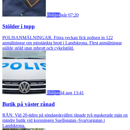
Blåljus
Igår 07:20
Stölder i topp
POLISANMÄLNINGAR. Förra veckan fick polisen in 122
anmälningar om misstänkta brott i Landskrona. Flest anmälningar
gällde stöld utan inbrott och cykelstöld.
Blåljus
04 aug 13:41
Butik på väster rånad
RÅN. Vid 20-tiden på söndagskvällen rånade två maskerade män en
mindre butik vid korsningen Suellsgatan–Svarvargatan i
Landskrona.