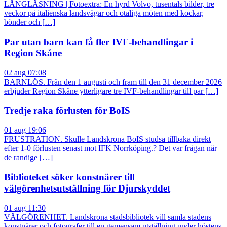
LÅNGLÄSNING | Fotoextra: En hyrd Volvo, tusentals bilder, tre
veckor på italienska landsvägar och otaliga möten med kockar,
bönder och […]
Par utan barn kan få fler IVF-behandlingar i
Region Skåne
02 aug 07:08
BARNLÖS. Från den 1 augusti och fram till den 31 december 2026
erbjuder Region Skåne ytterligare tre IVF-behandlingar till par […]
Tredje raka förlusten för BoIS
01 aug 19:06
FRUSTRATION. Skulle Landskrona BoIS studsa tillbaka direkt
efter 1-0 förlusten senast mot IFK Norrköping.? Det var frågan när
de randige […]
Biblioteket söker konstnärer till
välgörenhetsutställning för Djurskyddet
01 aug 11:30
VÄLGÖRENHET. Landskrona stadsbibliotek vill samla stadens
konstnärer och fotografer till en gemensam utställning under höstens