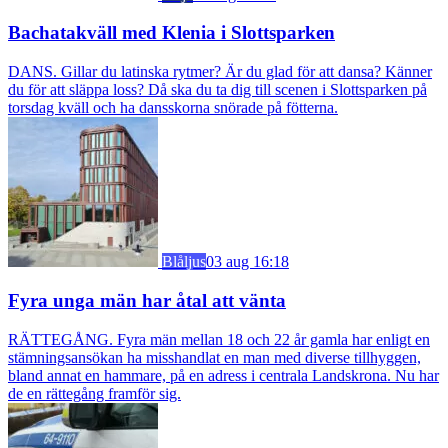
Bachatakväll med Klenia i Slottsparken
DANS. Gillar du latinska rytmer? Är du glad för att dansa? Känner
du för att släppa loss? Då ska du ta dig till scenen i Slottsparken på
torsdag kväll och ha dansskorna snörade på fötterna.
Blåljus
03 aug 16:18
Fyra unga män har åtal att vänta
RÄTTEGÅNG. Fyra män mellan 18 och 22 år gamla har enligt en
stämningsansökan ha misshandlat en man med diverse tillhyggen,
bland annat en hammare, på en adress i centrala Landskrona. Nu har
de en rättegång framför sig.