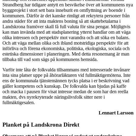
Strandberg har tidigare antytt en besvikelse över att kommunens nya
byggprojekt i stort sett bara inneburit en omflyttning av boende i
kommunen. Därför är det kanske rimligt att rekrytera personer från
andra städer för att inta maktens boning så att skattebetalarna i
Landskrona framöver skall få full valuta för sina pengar. Möjligtvis
kan man invända med att stadsplanering ytterst handlar om att väga
olika intressen och perspektiv mot varandra och att söka en balans.
Och att väga mellan olika och ibland motstridiga perspektiv för att
införliva och förena ekonomiska, politiska, ekologiska, sociala och
estetiska dimensioner i planeringen. Med detta resonemang är man
tillbaka till vad som sägs på kommunens hemsida.
Varför inte låta de folkvalda tillsammans med intresserade invånare
inta sina platser uppe på åhörarläktaren vid fullmäktigemötena. Inte
ens de kommunala tjänstemännen tycks platsa i er beskrivning vad
gäller kompetens och kunskap. De folkvalda kan bjudas på kaffe
och macka i pausen för visat intresse medan de som har den reella
makten, dvs nyrekryterade näringslivsfolk sitter nere i
fullmäktigesalen.
Lennart Larsson
Planket på Landskrona Direkt