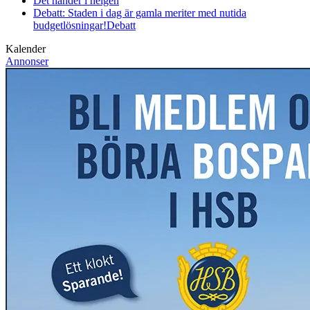
Det händer i helgen
Debatt: Staden i dag är gamla meriter med nutida
budgetlösningar!
Debatt
Kalender
Annonser