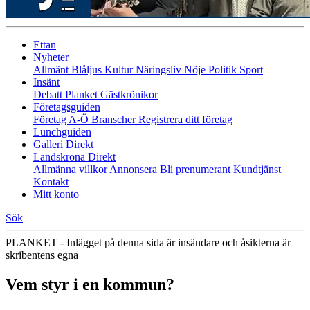
Ettan
Nyheter
Allmänt
Blåljus
Kultur
Näringsliv
Nöje
Politik
Sport
Insänt
Debatt
Planket
Gästkrönikor
Företagsguiden
Företag A-Ö
Branscher
Registrera ditt företag
Lunchguiden
Galleri Direkt
Landskrona Direkt
Allmänna villkor
Annonsera
Bli prenumerant
Kundtjänst
Kontakt
Mitt konto
Sök
PLANKET - Inlägget på denna sida är insändare och åsikterna är
skribentens egna
Vem styr i en kommun?