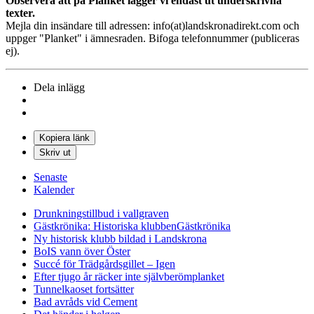
Observera att på Planket lägger vi endast ut underskrivna
texter.
Mejla din insändare till adressen: info(at)landskronadirekt.com och
uppger "Planket" i ämnesraden. Bifoga telefonnummer (publiceras
ej).
Dela inlägg
Kopiera länk
Skriv ut
Senaste
Kalender
Drunkningstillbud i vallgraven
Gästkrönika: Historiska klubben
Gästkrönika
Ny historisk klubb bildad i Landskrona
BoIS vann över Öster
Succé för Trädgårdsgillet – Igen
Efter tjugo år räcker inte självberöm
planket
Tunnelkaoset fortsätter
Bad avråds vid Cement