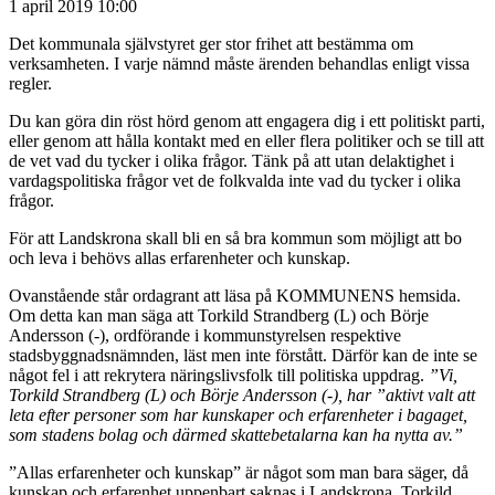
1 april 2019 10:00
Det kommunala självstyret ger stor frihet att bestämma om
verksamheten. I varje nämnd måste ärenden behandlas enligt vissa
regler.
Du kan göra din röst hörd genom att engagera dig i ett politiskt parti,
eller genom att hålla kontakt med en eller flera politiker och se till att
de vet vad du tycker i olika frågor. Tänk på att utan delaktighet i
vardagspolitiska frågor vet de folkvalda inte vad du tycker i olika
frågor.
För att Landskrona skall bli en så bra kommun som möjligt att bo
och leva i behövs allas erfarenheter och kunskap.
Ovanstående står ordagrant att läsa på KOMMUNENS hemsida.
Om detta kan man säga att Torkild Strandberg (L) och Börje
Andersson (-), ordförande i kommunstyrelsen respektive
stadsbyggnadsnämnden, läst men inte förstått. Därför kan de inte se
något fel i att rekrytera näringslivsfolk till politiska uppdrag.
”Vi,
Torkild Strandberg (L) och Börje Andersson (-), har ”aktivt valt att
leta efter personer som har kunskaper och erfarenheter i bagaget,
som stadens bolag och därmed skattebetalarna kan ha nytta av.”
”Allas erfarenheter och kunskap” är något som man bara säger, då
kunskap och erfarenhet uppenbart saknas i Landskrona. Torkild