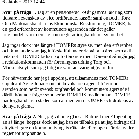
6 oktober 2017 14:44
Svar på fråga 1.
Jag är en pensionerad 79 år gammal åldring som
tidigare i egenskap av vice ordförande, kassör samt ombud i Torg
Och Marknadshandlarnas Ekonomiska Riksförening, TOMER, har
en god erfarenhet av kommuners ageranden när det gäller
torghandel, samt den lag som reglerar torghandeln i synnerhet.
Jag ingår dock inte längre i TOMERs styrelse, men den erfarenhet
och kunnande som jag införskaffat under de gångna åren som aktiv
ledamot i TOMER bidrar jag fortfarande med. Däremot så ingår jag
i redaktionskommitten för föreningens tidning Torg och
Marknadsnytt som jag tidigare varit ansvarig utgivare för.
För närvarande har jag i uppdrag, att tillsammans med TOMERs
suppleant Agne Johansson, att bevaka och agera i frågor och
ärenden som berör svensk torghandel och kommuners agerande i
därtill hörande frågor som berör TOMERS medlemmar. TOMER
har torghandlare i staden som är medlem i TOMER och drabbas av
de nya reglerna.
Svar på fråga 2.
Nej, jag vill inte glänsa. Bidragit med? Ingenting
än så länge, hoppas dock att jag kan se tillbaka på att jag bidragit till
att ytterligare en kommun tvingats rätta sig efter lagen när det gäller
regler för torghandeln.