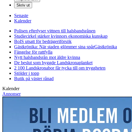
Skriv ut
Senaste
Kalender
Polisen efterlyser vittnen till halsbandsrånen
Studiecirkel stärker kvinnors ekonomiska kunskap
BoIS utsatt för bedrägeriförsök
Gästkrönika: När staden glömmer sina spår
Gästkrönika
Fängelse för rattfylla
Nytt halsbandsrån mot äldre kvinna
De beslut som byggde Landskrona
planket
2 100 Landskronabor får tycka till om tryggheten
Stölder i topp
Butik på väster rånad
Kalender
Annonser