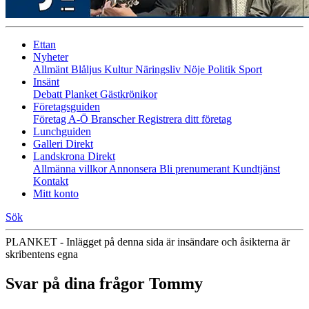
Ettan
Nyheter
Allmänt
Blåljus
Kultur
Näringsliv
Nöje
Politik
Sport
Insänt
Debatt
Planket
Gästkrönikor
Företagsguiden
Företag A-Ö
Branscher
Registrera ditt företag
Lunchguiden
Galleri Direkt
Landskrona Direkt
Allmänna villkor
Annonsera
Bli prenumerant
Kundtjänst
Kontakt
Mitt konto
Sök
PLANKET - Inlägget på denna sida är insändare och åsikterna är
skribentens egna
Svar på dina frågor Tommy