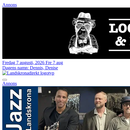
Annons
Fredag 7 augusti, 2026
Fre 7 aug
Dagens namn:
Dennis, Denise
Annons