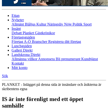
Ettan
Nyheter
Allmänt
Blåljus
Kultur
Näringsliv
Nöje
Politik
Sport
Insänt
Debatt
Planket
Gästkrönikor
Företagsguiden
Företag A-Ö
Branscher
Registrera ditt företag
Lunchguiden
Galleri Direkt
Landskrona Direkt
Allmänna villkor
Annonsera
Bli prenumerant
Kundtjänst
Kontakt
Mitt konto
Sök
PLANKET - Inlägget på denna sida är insändare och åsikterna är
skribentens egna
IS är inte förenligt med ett öppet
samhälle