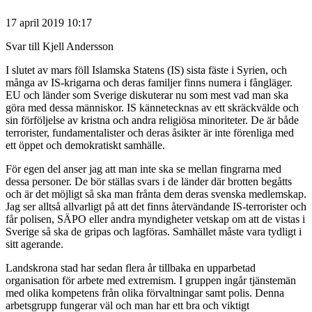
17 april 2019 10:17
Svar till Kjell Andersson
I slutet av mars föll Islamska Statens (IS) sista fäste i Syrien, och
många av IS-krigarna och deras familjer finns numera i fångläger.
EU och länder som Sverige diskuterar nu som mest vad man ska
göra med dessa människor. IS kännetecknas av ett skräckvälde och
sin förföljelse av kristna och andra religiösa minoriteter. De är både
terrorister, fundamentalister och deras åsikter är inte förenliga med
ett öppet och demokratiskt samhälle.
För egen del anser jag att man inte ska se mellan fingrarna med
dessa personer. De bör ställas svars i de länder där brotten begåtts
och är det möjligt så ska man frånta dem deras svenska medlemskap.
Jag ser alltså allvarligt på att det finns återvändande IS-terrorister och
får polisen, SÄPO eller andra myndigheter vetskap om att de vistas i
Sverige så ska de gripas och lagföras. Samhället måste vara tydligt i
sitt agerande.
Landskrona stad har sedan flera år tillbaka en upparbetad
organisation för arbete med extremism. I gruppen ingår tjänstemän
med olika kompetens från olika förvaltningar samt polis. Denna
arbetsgrupp fungerar väl och man har ett bra och viktigt