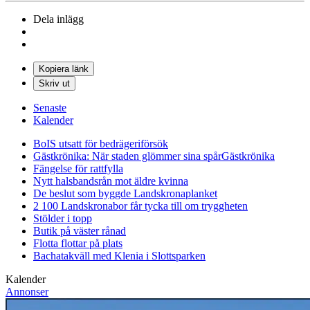
Dela inlägg
Kopiera länk
Skriv ut
Senaste
Kalender
BoIS utsatt för bedrägeriförsök
Gästkrönika: När staden glömmer sina spår
Gästkrönika
Fängelse för rattfylla
Nytt halsbandsrån mot äldre kvinna
De beslut som byggde Landskrona
planket
2 100 Landskronabor får tycka till om tryggheten
Stölder i topp
Butik på väster rånad
Flotta flottar på plats
Bachatakväll med Klenia i Slottsparken
Kalender
Annonser