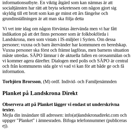
informationsutbyte. En viktig åtgärd som kan nämnas är att
socialtjänsten har rätt att bryta sekretessen om någon gjort sig
skyldig till ett brott som kan ge minst ett års fängelse och
grundinställningen är att man ska följa detta
Vi vet inte idag om någon förväntas återvända men vi har fått
indikation på att det finns personer som är folkbokförda i
Landskrona, men som vistats i IS-miljöer i Syrien. Om dessa
personer; vuxna och barn återvänder har kommunen en beredskap.
Vuxna personer ska först och främst lagföras, men barnens situation
måste utredas. SÄPO lämnar i de aktuella fallen en orosanmälan och
vi kommer agera därefter. Dialogen med polis och SÄPO är central
och från kommunens sida gör vi vad vi kan för att både ge och få
information.
Torbjörn Brorsson
, (M) ordf. Individ- och Familjenämnden
Planket på Landskrona Direkt
Observera att på Planket lägger vi endast ut underskrivna
texter.
Mejla din insändare till adressen: info(at)landskronadirekt.com och
uppger "Planket" i ämnesraden. Bifoga telefonnummer (publiceras
ej).