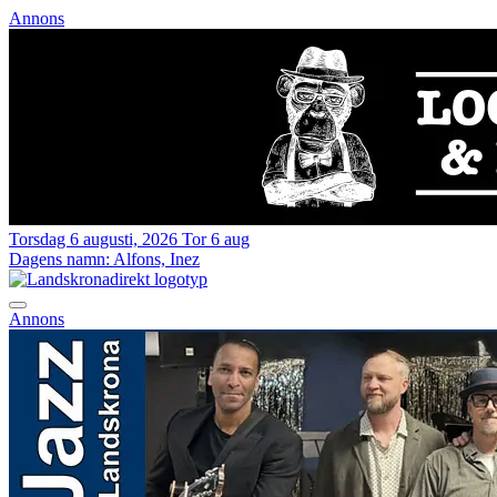
Annons
Torsdag 6 augusti, 2026
Tor 6 aug
Dagens namn:
Alfons, Inez
Annons