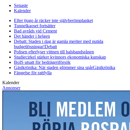
Senaste
Kalender
Efter tjugo år räcker inte självberöm
planket
Tunnelkaoset fortsätter
Bad avråds vid Cement
Det händer i helgen
Debatt: Staden i dag är gamla meriter med nutida
budgetlösningar!
Debatt
Polisen efterlyser vittnen till halsbandsrånen
Studiecirkel stärker kvinnors ekonomiska kunskap
BoIS utsatt för bedrägeriförsök
Gästkrönika: När staden glömmer sina spår
Gästkrönika
Fängelse för rattfylla
Kalender
Annonser