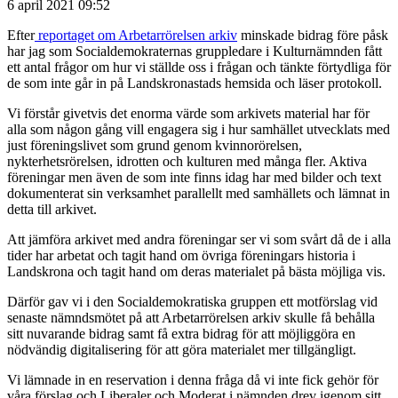
6 april 2021 09:52
Efter
reportaget om Arbetarrörelsen arkiv
minskade bidrag före påsk
har jag som Socialdemokraternas gruppledare i Kulturnämnden fått
ett antal frågor om hur vi ställde oss i frågan och tänkte förtydliga för
de som inte går in på Landskronastads hemsida och läser protokoll.
Vi förstår givetvis det enorma värde som arkivets material har för
alla som någon gång vill engagera sig i hur samhället utvecklats med
just föreningslivet som grund genom kvinnorörelsen,
nykterhetsrörelsen, idrotten och kulturen med många fler. Aktiva
föreningar men även de som inte finns idag har med bilder och text
dokumenterat sin verksamhet parallellt med samhällets och lämnat in
detta till arkivet.
Att jämföra arkivet med andra föreningar ser vi som svårt då de i alla
tider har arbetat och tagit hand om övriga föreningars historia i
Landskrona och tagit hand om deras materialet på bästa möjliga vis.
Därför gav vi i den Socialdemokratiska gruppen ett motförslag vid
senaste nämndsmötet på att Arbetarrörelsen arkiv skulle få behålla
sitt nuvarande bidrag samt få extra bidrag för att möjliggöra en
nödvändig digitalisering för att göra materialet mer tillgängligt.
Vi lämnade in en reservation i denna fråga då vi inte fick gehör för
våra förslag och Liberaler och Moderat i nämnden drev igenom sitt