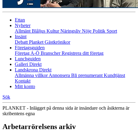
Ettan
Nyheter
Allmänt
Blåljus
Kultur
Näringsliv
Nöje
Politik
Sport
Insänt
Debatt
Planket
Gästkrönikor
Företagsguiden
Företag A-Ö
Branscher
Registrera ditt företag
Lunchguiden
Galleri Direkt
Landskrona Direkt
Allmänna villkor
Annonsera
Bli prenumerant
Kundtjänst
Kontakt
Mitt konto
Sök
PLANKET - Inlägget på denna sida är insändare och åsikterna är
skribentens egna
Arbetarrörelsens arkiv