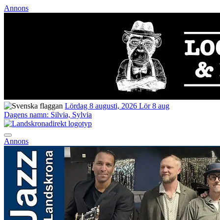
Annons
Lördag 8 augusti, 2026
Lör 8 aug
Dagens namn:
Silvia, Sylvia
Annons