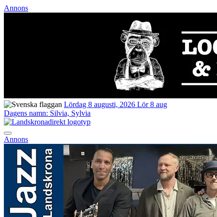
Annons
Lördag 8 augusti, 2026
Lör 8 aug
Dagens namn:
Silvia, Sylvia
Annons