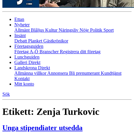
Ettan
Nyheter
Allmänt
Blåljus
Kultur
Näringsliv
Nöje
Politik
Sport
Insänt
Debatt
Planket
Gästkrönikor
Företagsguiden
Företag A-Ö
Branscher
Registrera ditt företag
Lunchguiden
Galleri Direkt
Landskrona Direkt
Allmänna villkor
Annonsera
Bli prenumerant
Kundtjänst
Kontakt
Mitt konto
Sök
Etikett:
Zenja Turkovic
Unga stipendiater utsedda