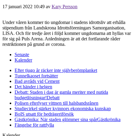
17 januari 2022 10:49
av
Kary Persson
Under våren kommer tio ungdomar i stadens idrottsliv att erhålla
stipendium från Landskrona Idrottsföreningars Samorganisation,
LISA. Och för tredje året i följd kommer ungdomarna att hyllas var
för sig på Puls Arena. Anledningen är att det fortfarande råder
restriktionen på grund av corona.
Senaste
Kalender
Efter tjugo år räcker inte självberöm
planket
Tunnelkaoset fortsätter
Bad avråds vid Cement
Det händer i helgen
Debatt: Staden i dag är gamla meriter med nutida
budgetlösningar!
Debatt
Polisen efterlyser vittnen till halsbandsrånen
Studiecirkel stärker kvinnors ekonomiska kunskap
BoIS utsatt för bedrägeriförsök
Gästkrönika: När staden glömmer sina spår
Gästkrönika
Fängelse för rattfylla
Kalender