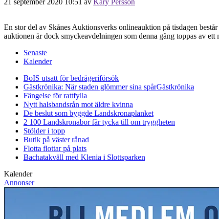
21 september 2020 10:51
av
Kary Persson
En stor del av Skånes Auktionsverks onlineauktion på tisdagen består a
auktionen är dock smyckeavdelningen som denna gång toppas av ett m
Senaste
Kalender
BoIS utsatt för bedrägeriförsök
Gästkrönika: När staden glömmer sina spår
Gästkrönika
Fängelse för rattfylla
Nytt halsbandsrån mot äldre kvinna
De beslut som byggde Landskrona
planket
2 100 Landskronabor får tycka till om tryggheten
Stölder i topp
Butik på väster rånad
Flotta flottar på plats
Bachatakväll med Klenia i Slottsparken
Kalender
Annonser