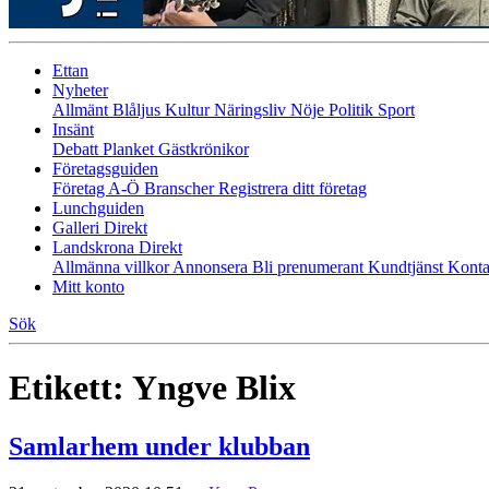
Ettan
Nyheter
Allmänt
Blåljus
Kultur
Näringsliv
Nöje
Politik
Sport
Insänt
Debatt
Planket
Gästkrönikor
Företagsguiden
Företag A-Ö
Branscher
Registrera ditt företag
Lunchguiden
Galleri Direkt
Landskrona Direkt
Allmänna villkor
Annonsera
Bli prenumerant
Kundtjänst
Konta
Mitt konto
Sök
Etikett:
Yngve Blix
Samlarhem under klubban