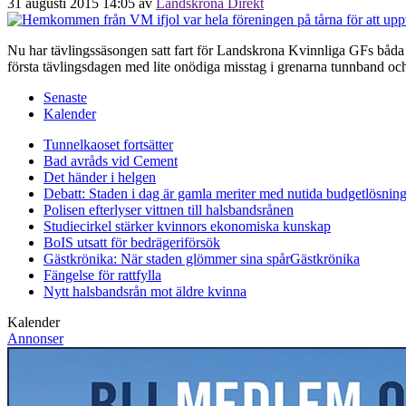
31 augusti 2015 14:05
av
Landskrona Direkt
Nu har tävlingssäsongen satt fart för Landskrona Kvinnliga GFs båda 
första tävlingsdagen med lite onödiga misstag i grenarna tunnband och
Senaste
Kalender
Tunnelkaoset fortsätter
Bad avråds vid Cement
Det händer i helgen
Debatt: Staden i dag är gamla meriter med nutida budgetlösning
Polisen efterlyser vittnen till halsbandsrånen
Studiecirkel stärker kvinnors ekonomiska kunskap
BoIS utsatt för bedrägeriförsök
Gästkrönika: När staden glömmer sina spår
Gästkrönika
Fängelse för rattfylla
Nytt halsbandsrån mot äldre kvinna
Kalender
Annonser