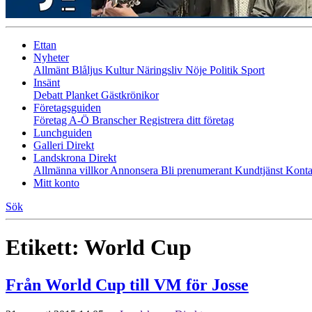
Ettan
Nyheter
Allmänt
Blåljus
Kultur
Näringsliv
Nöje
Politik
Sport
Insänt
Debatt
Planket
Gästkrönikor
Företagsguiden
Företag A-Ö
Branscher
Registrera ditt företag
Lunchguiden
Galleri Direkt
Landskrona Direkt
Allmänna villkor
Annonsera
Bli prenumerant
Kundtjänst
Konta
Mitt konto
Sök
Etikett:
World Cup
Från World Cup till VM för Josse