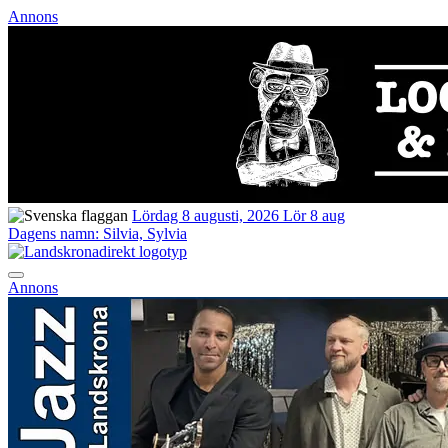
Annons
Lördag 8 augusti, 2026
Lör 8 aug
Dagens namn:
Silvia, Sylvia
Annons