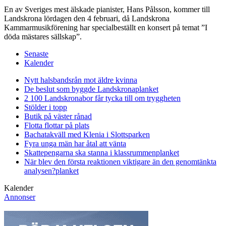
En av Sveriges mest älskade pianister, Hans Pålsson, kommer till
Landskrona lördagen den 4 februari, då Landskrona
Kammarmusikförening har specialbeställt en konsert på temat ”I
döda mästares sällskap”.
Senaste
Kalender
Nytt halsbandsrån mot äldre kvinna
De beslut som byggde Landskrona
planket
2 100 Landskronabor får tycka till om tryggheten
Stölder i topp
Butik på väster rånad
Flotta flottar på plats
Bachatakväll med Klenia i Slottsparken
Fyra unga män har åtal att vänta
Skattepengarna ska stanna i klassrummen
planket
När blev den första reaktionen viktigare än den genomtänkta
analysen?
planket
Kalender
Annonser