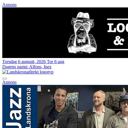
Annons
Torsdag 6 augusti, 2026
Tor 6 aug
Dagens namn:
Alfons, Inez
Annons