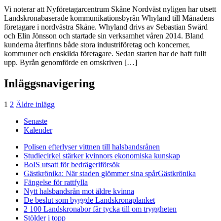
Vi noterar att Nyföretagarcentrum Skåne Nordväst nyligen har utsett
Landskronabaserade kommunikationsbyrån Whyland till Månadens
företagare i nordvästra Skåne. Whyland drivs av Sebastian Swärd
och Elin Jönsson och startade sin verksamhet våren 2014. Bland
kunderna återfinns både stora industriföretag och koncerner,
kommuner och enskilda företagare. Sedan starten har de haft fullt
upp. Byrån genomförde en omskriven […]
Inläggsnavigering
1
2
Äldre inlägg
Senaste
Kalender
Polisen efterlyser vittnen till halsbandsrånen
Studiecirkel stärker kvinnors ekonomiska kunskap
BoIS utsatt för bedrägeriförsök
Gästkrönika: När staden glömmer sina spår
Gästkrönika
Fängelse för rattfylla
Nytt halsbandsrån mot äldre kvinna
De beslut som byggde Landskrona
planket
2 100 Landskronabor får tycka till om tryggheten
Stölder i topp