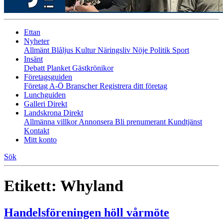
Ettan
Nyheter
Allmänt
Blåljus
Kultur
Näringsliv
Nöje
Politik
Sport
Insänt
Debatt
Planket
Gästkrönikor
Företagsguiden
Företag A-Ö
Branscher
Registrera ditt företag
Lunchguiden
Galleri Direkt
Landskrona Direkt
Allmänna villkor
Annonsera
Bli prenumerant
Kundtjänst
Kontakt
Mitt konto
Sök
Etikett:
Whyland
Handelsföreningen höll vårmöte