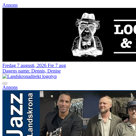
Annons
Fredag 7 augusti, 2026
Fre 7 aug
Dagens namn:
Dennis, Denise
Annons