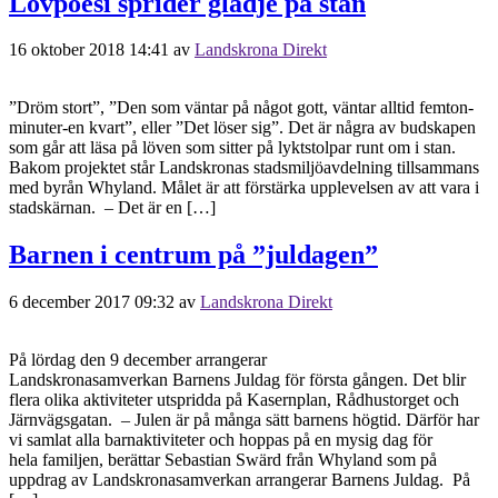
Lövpoesi sprider glädje på stan
16 oktober 2018 14:41
av
Landskrona Direkt
”Dröm stort”, ”Den som väntar på något gott, väntar alltid femton-
minuter-en kvart”, eller ”Det löser sig”. Det är några av budskapen
som går att läsa på löven som sitter på lyktstolpar runt om i stan.
Bakom projektet står Landskronas stadsmiljöavdelning tillsammans
med byrån Whyland. Målet är att förstärka upplevelsen av att vara i
stadskärnan. – Det är en […]
Barnen i centrum på ”juldagen”
6 december 2017 09:32
av
Landskrona Direkt
På lördag den 9 december arrangerar
Landskronasamverkan Barnens Juldag för första gången. Det blir
flera olika aktiviteter utspridda på Kasernplan, Rådhustorget och
Järnvägsgatan. – Julen är på många sätt barnens högtid. Därför har
vi samlat alla barnaktiviteter och hoppas på en mysig dag för
hela familjen, berättar Sebastian Swärd från Whyland som på
uppdrag av Landskronasamverkan arrangerar Barnens Juldag. På