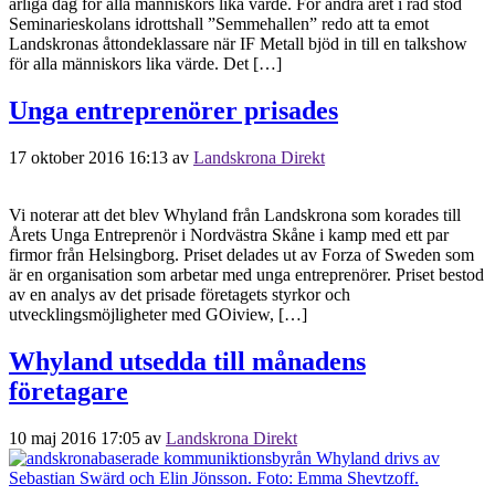
årliga dag för alla människors lika värde. För andra året i rad stod
Seminarieskolans idrottshall ”Semmehallen” redo att ta emot
Landskronas åttondeklassare när IF Metall bjöd in till en talkshow
för alla människors lika värde. Det […]
Unga entreprenörer prisades
17 oktober 2016 16:13
av
Landskrona Direkt
Vi noterar att det blev Whyland från Landskrona som korades till
Årets Unga Entreprenör i Nordvästra Skåne i kamp med ett par
firmor från Helsingborg. Priset delades ut av Forza of Sweden som
är en organisation som arbetar med unga entreprenörer. Priset bestod
av en analys av det prisade företagets styrkor och
utvecklingsmöjligheter med GOiview, […]
Whyland utsedda till månadens
företagare
10 maj 2016 17:05
av
Landskrona Direkt