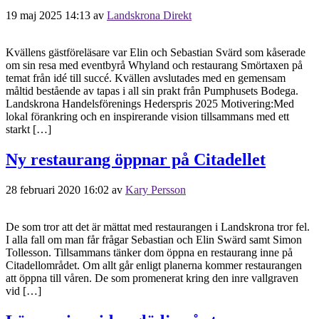
19 maj 2025 14:13
av
Landskrona Direkt
Kvällens gästföreläsare var Elin och Sebastian Svärd som kåserade
om sin resa med eventbyrå Whyland och restaurang Smörtaxen på
temat från idé till succé. Kvällen avslutades med en gemensam
måltid bestående av tapas i all sin prakt från Pumphusets Bodega.
Landskrona Handelsförenings Hederspris 2025 Motivering:Med
lokal förankring och en inspirerande vision tillsammans med ett
starkt […]
Ny restaurang öppnar på Citadellet
28 februari 2020 16:02
av
Kary Persson
De som tror att det är mättat med restaurangen i Landskrona tror fel.
I alla fall om man får frågar Sebastian och Elin Swärd samt Simon
Tollesson. Tillsammans tänker dom öppna en restaurang inne på
Citadellområdet. Om allt går enligt planerna kommer restaurangen
att öppna till våren. De som promenerat kring den inre vallgraven
vid […]