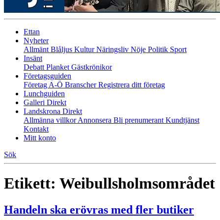
Ettan
Nyheter
Allmänt
Blåljus
Kultur
Näringsliv
Nöje
Politik
Sport
Insänt
Debatt
Planket
Gästkrönikor
Företagsguiden
Företag A-Ö
Branscher
Registrera ditt företag
Lunchguiden
Galleri Direkt
Landskrona Direkt
Allmänna villkor
Annonsera
Bli prenumerant
Kundtjänst
Kontakt
Mitt konto
Sök
Etikett:
Weibullsholmsområdet
Handeln ska erövras med fler butiker