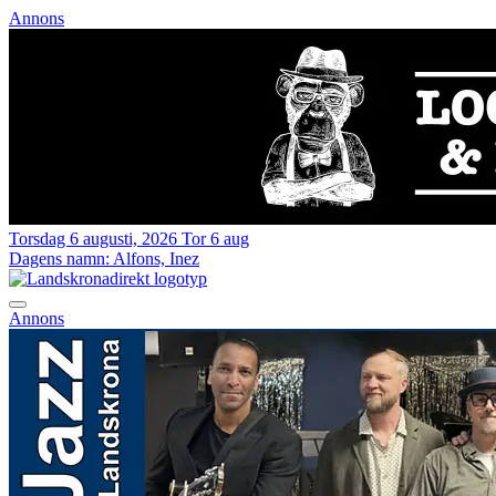
Annons
Torsdag 6 augusti, 2026
Tor 6 aug
Dagens namn:
Alfons, Inez
Annons