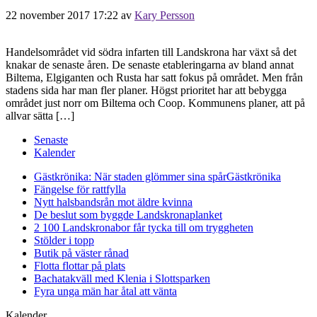
22 november 2017 17:22
av
Kary Persson
Handelsområdet vid södra infarten till Landskrona har växt så det
knakar de senaste åren. De senaste etableringarna av bland annat
Biltema, Elgiganten och Rusta har satt fokus på området. Men från
stadens sida har man fler planer. Högst prioritet har att bebygga
området just norr om Biltema och Coop. Kommunens planer, att på
allvar sätta […]
Senaste
Kalender
Gästkrönika: När staden glömmer sina spår
Gästkrönika
Fängelse för rattfylla
Nytt halsbandsrån mot äldre kvinna
De beslut som byggde Landskrona
planket
2 100 Landskronabor får tycka till om tryggheten
Stölder i topp
Butik på väster rånad
Flotta flottar på plats
Bachatakväll med Klenia i Slottsparken
Fyra unga män har åtal att vänta
Kalender