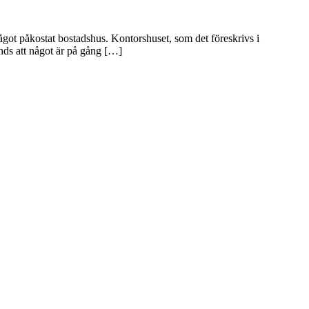
got påkostat bostadshus. Kontorshuset, som det föreskrivs i
nds att något är på gång […]