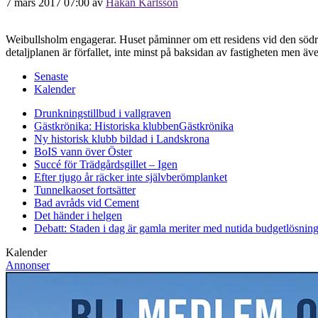
7 mars 2017 07:00
av
Håkan Karlsson
Weibullsholm engagerar. Huset påminner om ett residens vid den södra
detaljplanen är förfallet, inte minst på baksidan av fastigheten men 
Senaste
Kalender
Drunkningstillbud i vallgraven
Gästkrönika: Historiska klubben
Gästkrönika
Ny historisk klubb bildad i Landskrona
BoIS vann över Öster
Succé för Trädgårdsgillet – Igen
Efter tjugo år räcker inte självberöm
planket
Tunnelkaoset fortsätter
Bad avråds vid Cement
Det händer i helgen
Debatt: Staden i dag är gamla meriter med nutida budgetlösning
Kalender
Annonser