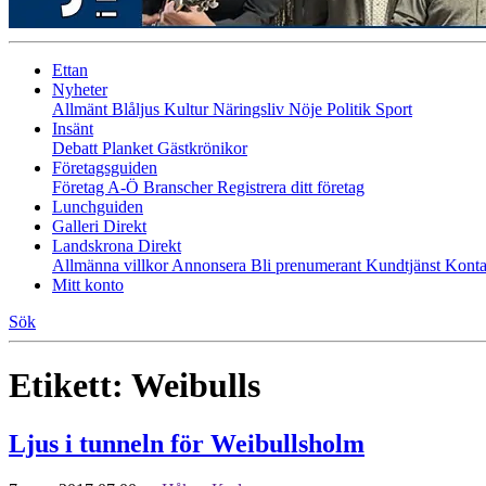
Ettan
Nyheter
Allmänt
Blåljus
Kultur
Näringsliv
Nöje
Politik
Sport
Insänt
Debatt
Planket
Gästkrönikor
Företagsguiden
Företag A-Ö
Branscher
Registrera ditt företag
Lunchguiden
Galleri Direkt
Landskrona Direkt
Allmänna villkor
Annonsera
Bli prenumerant
Kundtjänst
Konta
Mitt konto
Sök
Etikett:
Weibulls
Ljus i tunneln för Weibullsholm