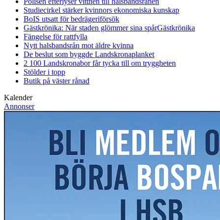
Polisen efterlyser vittnen till halsbandsrånen
Studiecirkel stärker kvinnors ekonomiska kunskap
BoIS utsatt för bedrägeriförsök
Gästkrönika: När staden glömmer sina spår
Gästkrönika
Fängelse för rattfylla
Nytt halsbandsrån mot äldre kvinna
De beslut som byggde Landskrona
planket
2 100 Landskronabor får tycka till om tryggheten
Stölder i topp
Butik på väster rånad
Kalender
Annonser