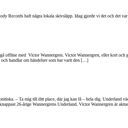
ody Records haft några lokala skivsläpp. Idag gjorde vi det och det var
 gå offline med Victor Wannergren. Victor Wannergren, eller kort och go
a och handlar om händelser som har varit den […]
nitiska. – Ta mig till ditt place, där jag kan få – hela dig. Underland
r knappast 26-årige Wannergrens Underland. Victor Wannergren är aktu