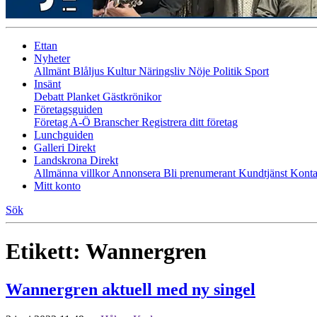
Ettan
Nyheter
Allmänt
Blåljus
Kultur
Näringsliv
Nöje
Politik
Sport
Insänt
Debatt
Planket
Gästkrönikor
Företagsguiden
Företag A-Ö
Branscher
Registrera ditt företag
Lunchguiden
Galleri Direkt
Landskrona Direkt
Allmänna villkor
Annonsera
Bli prenumerant
Kundtjänst
Konta
Mitt konto
Sök
Etikett:
Wannergren
Wannergren aktuell med ny singel