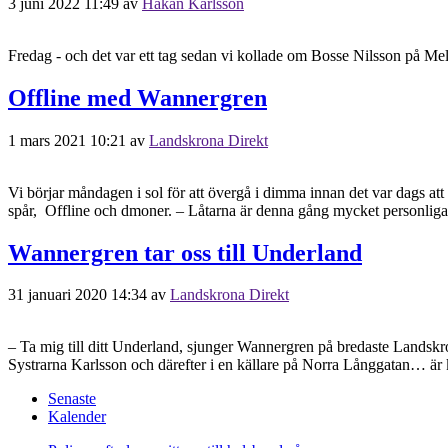
3 juni 2022 11:49
av
Håkan Karlsson
Fredag - och det var ett tag sedan vi kollade om Bosse Nilsson på Mel
Offline med Wannergren
1 mars 2021 10:21
av
Landskrona Direkt
Vi börjar måndagen i sol för att övergå i dimma innan det var dags att
spår, Offline och dmoner. – Låtarna är denna gång mycket personlig
Wannergren tar oss till Underland
31 januari 2020 14:34
av
Landskrona Direkt
– Ta mig till ditt Underland, sjunger Wannergren på bredaste Landskro
Systrarna Karlsson och därefter i en källare på Norra Långgatan… ä
Senaste
Kalender