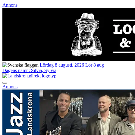
Annons
Lördag 8 augusti, 2026
Lör 8 aug
Dagens namn:
Silvia, Sylvia
Annons