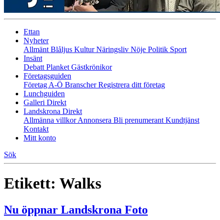
Ettan
Nyheter
Allmänt
Blåljus
Kultur
Näringsliv
Nöje
Politik
Sport
Insänt
Debatt
Planket
Gästkrönikor
Företagsguiden
Företag A-Ö
Branscher
Registrera ditt företag
Lunchguiden
Galleri Direkt
Landskrona Direkt
Allmänna villkor
Annonsera
Bli prenumerant
Kundtjänst
Kontakt
Mitt konto
Sök
Etikett:
Walks
Nu öppnar Landskrona Foto