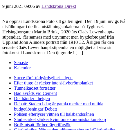
9 juni 2021 09:06
av
Landskrona Direkt
Nu öppnar Landskrona Foto sitt galleri igen. Den 19 juni invigs två
utställningar i de fina utställningslokalerna på Tyghuset.
Helsingborgaren Martin Brink, 2020 års Claës Lewenhaupt-
stipendiat, får samsas med utrymmet men bygdefotograf från
Uppland John Alinders porträtt från 1910-32. Årligen får den
senaste Claës Lewenhaupt-stipendiaten möjlighet att visa sin
fotokonst i Landskrona. Den tjugonde i […]
Senaste
Kalender
Succé för Trädgårdsgillet – Igen
Efter tjugo år räcker inte självberöm
planket
Tunnelkaoset fortsätter
Bad avråds vid Cement
Det händer i helgen
Debatt: Staden i dag är gamla meriter med nutida
budgetlösningar!
Debatt
Polisen efterlyser vittnen till halsbandsrånen
Studiecirkel stärker kvinnors ekonomiska kunskap
BoIS utsatt för bedrägeriförsök
Gästkrönika: När staden glömmer sina spår
Gästkrönika