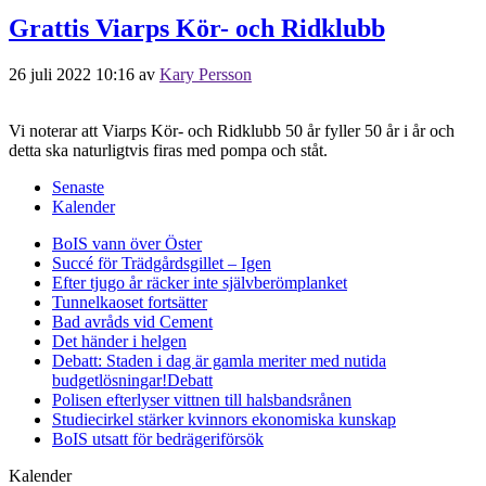
Grattis Viarps Kör- och Ridklubb
26 juli 2022 10:16
av
Kary Persson
Vi noterar att Viarps Kör- och Ridklubb 50 år fyller 50 år i år och
detta ska naturligtvis firas med pompa och ståt.
Senaste
Kalender
BoIS vann över Öster
Succé för Trädgårdsgillet – Igen
Efter tjugo år räcker inte självberöm
planket
Tunnelkaoset fortsätter
Bad avråds vid Cement
Det händer i helgen
Debatt: Staden i dag är gamla meriter med nutida
budgetlösningar!
Debatt
Polisen efterlyser vittnen till halsbandsrånen
Studiecirkel stärker kvinnors ekonomiska kunskap
BoIS utsatt för bedrägeriförsök
Kalender