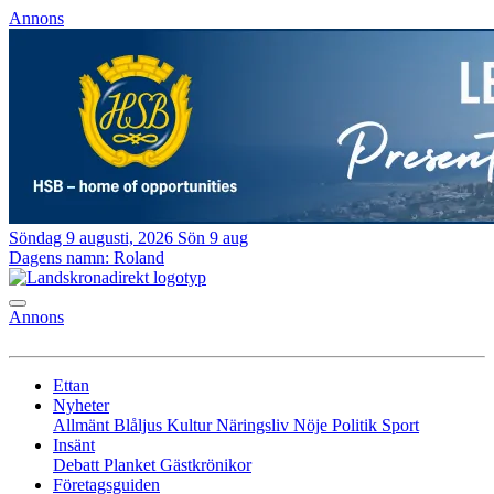
Annons
Söndag 9 augusti, 2026
Sön 9 aug
Dagens namn:
Roland
Annons
Ettan
Nyheter
Allmänt
Blåljus
Kultur
Näringsliv
Nöje
Politik
Sport
Insänt
Debatt
Planket
Gästkrönikor
Företagsguiden