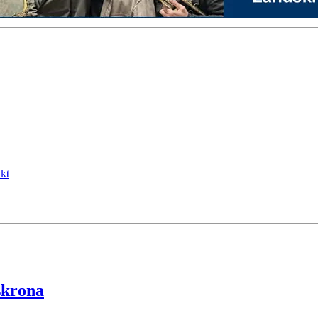
kt
skrona