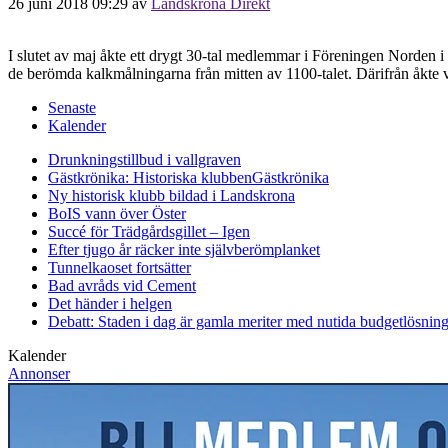
26 juni 2018 09:29
av
Landskrona Direkt
I slutet av maj åkte ett drygt 30-tal medlemmar i Föreningen Norden i 
de berömda kalkmålningarna från mitten av 1100-talet. Därifrån åkte v
Senaste
Kalender
Drunkningstillbud i vallgraven
Gästkrönika: Historiska klubben
Gästkrönika
Ny historisk klubb bildad i Landskrona
BoIS vann över Öster
Succé för Trädgårdsgillet – Igen
Efter tjugo år räcker inte självberöm
planket
Tunnelkaoset fortsätter
Bad avråds vid Cement
Det händer i helgen
Debatt: Staden i dag är gamla meriter med nutida budgetlösning
Kalender
Annonser