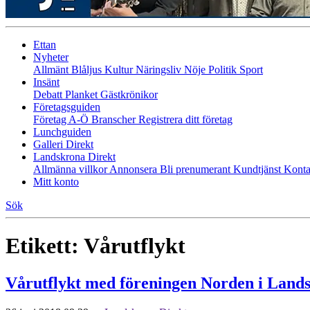
Ettan
Nyheter
Allmänt
Blåljus
Kultur
Näringsliv
Nöje
Politik
Sport
Insänt
Debatt
Planket
Gästkrönikor
Företagsguiden
Företag A-Ö
Branscher
Registrera ditt företag
Lunchguiden
Galleri Direkt
Landskrona Direkt
Allmänna villkor
Annonsera
Bli prenumerant
Kundtjänst
Konta
Mitt konto
Sök
Etikett:
Vårutflykt
Vårutflykt med föreningen Norden i Land