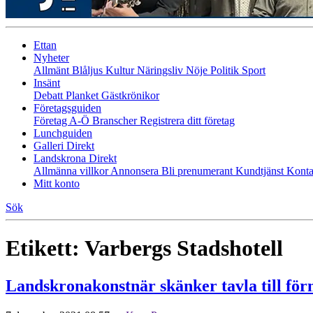
Ettan
Nyheter
Allmänt
Blåljus
Kultur
Näringsliv
Nöje
Politik
Sport
Insänt
Debatt
Planket
Gästkrönikor
Företagsguiden
Företag A-Ö
Branscher
Registrera ditt företag
Lunchguiden
Galleri Direkt
Landskrona Direkt
Allmänna villkor
Annonsera
Bli prenumerant
Kundtjänst
Konta
Mitt konto
Sök
Etikett:
Varbergs Stadshotell
Landskronakonstnär skänker tavla till fö