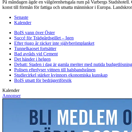
På måndagen ägde en välgörenhetsgala rum på Varbergs Stadshotell. Gal
konst till förmån för fattiga och utsatta människor i Europa. Landsk
Senaste
Kalender
BoIS vann över Öster
Succé för Trädgårdsgillet – Igen
Efter tjugo år räcker inte självberöm
planket
Tunnelkaoset fortsätter
Bad avråds vid Cement
Det händer i helgen
Debatt: Staden i dag är gamla meriter med nutida budgetlösning
Polisen efterlyser vittnen till halsbandsrånen
Studiecirkel stärker kvinnors ekonomiska kunskap
BoIS utsatt för bedrägeriförsök
Kalender
Annonser