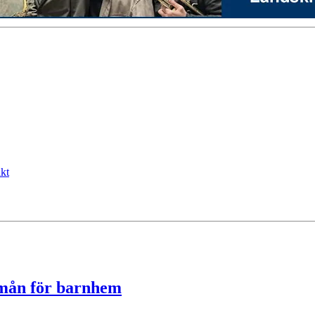
kt
rmån för barnhem