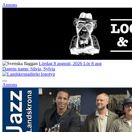
Annons
Lördag 8 augusti, 2026
Lör 8 aug
Dagens namn:
Silvia, Sylvia
Annons