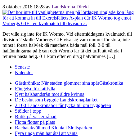
8 oktober 2016 18:28
av
Landskrona Direkt
Det ville sig inte för IK Wormo. Vid eftermiddagens kvalmatch till
division 2 skulle Varbergs GIF visa sig vara numret för stora, inte
minst i första halvlek då matchens båda mål föll. 2-0 till
hallänningarna på Exan och Wormo lär få det tufft att vända i
returen nästa helg. 0-1 kom efter en dryg halvtimmes […]
Senaste
Kalender
Gästkrönika: När staden glömmer sina spår
Gästkrönika
Fängelse för rattfylla
Nytt halsbandsrån mot äldre kvinna
De beslut som byggde Landskrona
planket
2 100 Landskronabor får tycka till om tryggheten
Stölder i topp
Butik på väster rånad
Flotta flottar på plats
Bachatakväll med Klenia i Slottsparken
Fyra unga män har åtal att vänta