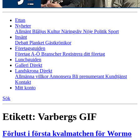
Ettan
Nyheter
Allmänt
Blåljus
Kultur
Näringsliv
Nöje
Politik
Sport
Insänt
Debatt
Planket
Gästkrönikor
Företagsguiden
Företag A-Ö
Branscher
Registrera ditt företag
Lunchguiden
Galleri Direkt
Landskrona Direkt
Allmänna villkor
Annonsera
Bli prenumerant
Kundtjänst
Kontakt
Mitt konto
Sök
Etikett:
Varbergs GIF
Förlust i första kvalmatchen för Wormo