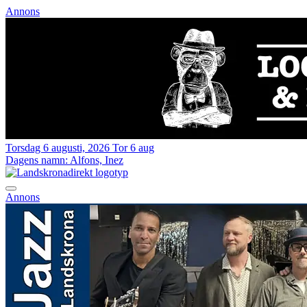
Annons
Torsdag 6 augusti, 2026
Tor 6 aug
Dagens namn:
Alfons, Inez
Annons