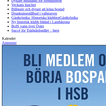
Dykare misstänkt för forntidsbrott
Veckans luncher
Billigare och dyrare att köpa bostad
Drunkningstillbud i vallgraven
Gästkrönika: Historiska klubben
Gästkrönika
Ny historisk klubb bildad i Landskrona
BoIS vann över Öster
Succé för Trädgårdsgillet – Igen
Kalender
Annonser