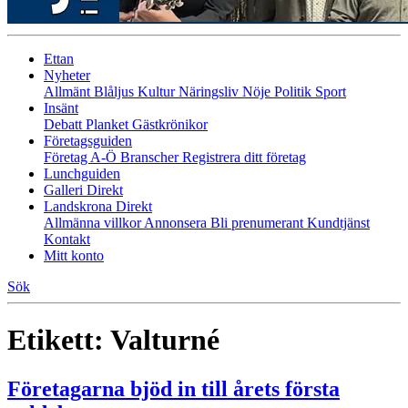
Ettan
Nyheter
Allmänt
Blåljus
Kultur
Näringsliv
Nöje
Politik
Sport
Insänt
Debatt
Planket
Gästkrönikor
Företagsguiden
Företag A-Ö
Branscher
Registrera ditt företag
Lunchguiden
Galleri Direkt
Landskrona Direkt
Allmänna villkor
Annonsera
Bli prenumerant
Kundtjänst
Kontakt
Mitt konto
Sök
Etikett:
Valturné
Företagarna bjöd in till årets första