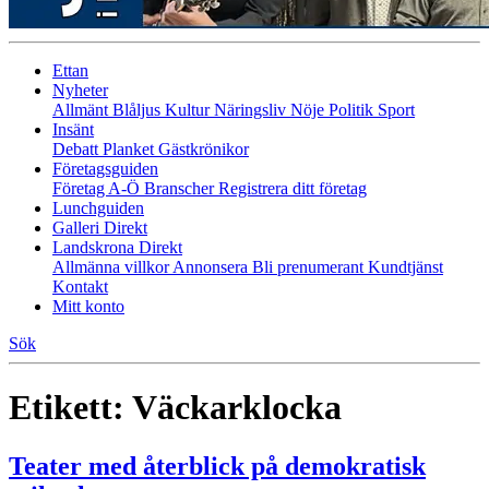
Ettan
Nyheter
Allmänt
Blåljus
Kultur
Näringsliv
Nöje
Politik
Sport
Insänt
Debatt
Planket
Gästkrönikor
Företagsguiden
Företag A-Ö
Branscher
Registrera ditt företag
Lunchguiden
Galleri Direkt
Landskrona Direkt
Allmänna villkor
Annonsera
Bli prenumerant
Kundtjänst
Kontakt
Mitt konto
Sök
Etikett:
Väckarklocka
Teater med återblick på demokratisk