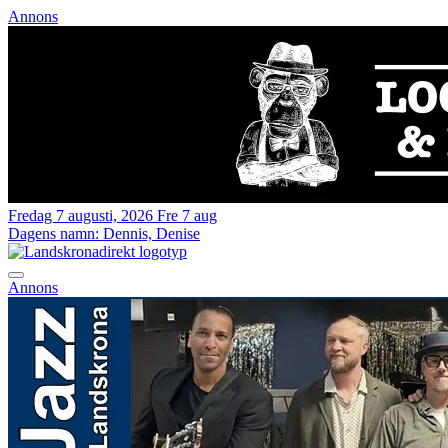
Annons
Fredag 7 augusti, 2026
Fre 7 aug
Dagens namn:
Dennis, Denise
Annons