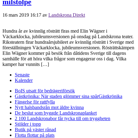
milstolpe
16 mars 2019 16:17
av
Landskrona Direkt
Hundra år av kvinnlig rösträtt firas med Elin Wägner i
Väckarklocka, jubileumsversionen på onsdag på Landskrona teater.
Riksteatern firar hundraårsjubileet av kvinnlig rösträtt i Sverige med
föreställningen Väckarklocka, jubileumsversionen. Rösträttskämpen
Elin Wägner kommer på besök från dåtidens Sverige till dagens
samhälle för att höra vilka frågor som engagerar oss i dag. Vilka
kamper har vunnits […]
Senaste
Kalender
BoIS utsatt för bedrägeriförsök
Gästkrönika: När staden glömmer sina spår
Gästkrönika
Fängelse för rattfylla
Nytt halsbandsrån mot äldre kvinna
De beslut som byggde Landskrona
planket
2 100 Landskronabor får tycka till om tryggheten
Stölder i topp
Butik på väster rånad
Flotta flottar på plats