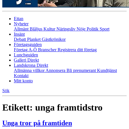
Ettan
Nyheter
Allmänt
Blåljus
Kultur
Näringsliv
Nöje
Politik
Sport
Insänt
Debatt
Planket
Gästkrönikor
Företagsguiden
Företag A-Ö
Branscher
Registrera ditt företag
Lunchguiden
Galleri Direkt
Landskrona Direkt
Allmänna villkor
Annonsera
Bli prenumerant
Kundtjänst
Kontakt
Mitt konto
Sök
Etikett:
unga framtidstro
Unga tror på framtiden