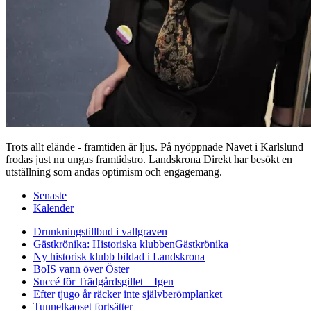
Trots allt elände - framtiden är ljus. På nyöppnade Navet i Karlslund
frodas just nu ungas framtidstro. Landskrona Direkt har besökt en
utställning som andas optimism och engagemang.
Senaste
Kalender
Drunkningstillbud i vallgraven
Gästkrönika: Historiska klubben
Gästkrönika
Ny historisk klubb bildad i Landskrona
BoIS vann över Öster
Succé för Trädgårdsgillet – Igen
Efter tjugo år räcker inte självberöm
planket
Tunnelkaoset fortsätter