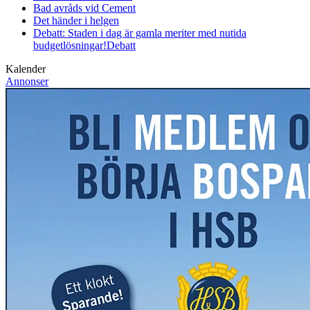
Bad avråds vid Cement
Det händer i helgen
Debatt: Staden i dag är gamla meriter med nutida
budgetlösningar!
Debatt
Kalender
Annonser