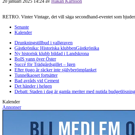
20 januari 2025 14:24
av
Håkan Karlsson
RETRO. Vinter Vintage, det vill säga secondhand-eventet som bjuder på
Senaste
Kalender
Drunkningstillbud i vallgraven
Gästkrönika: Historiska klubben
Gästkrönika
Ny historisk klubb bildad i Landskrona
BoIS vann över Öster
Succé för Trädgårdsgillet – Igen
Efter tjugo år räcker inte självberöm
planket
Tunnelkaoset fortsätter
Bad avråds vid Cement
Det händer i helgen
Debatt: Staden i dag är gamla meriter med nutida budgetlösning
Kalender
Annonser