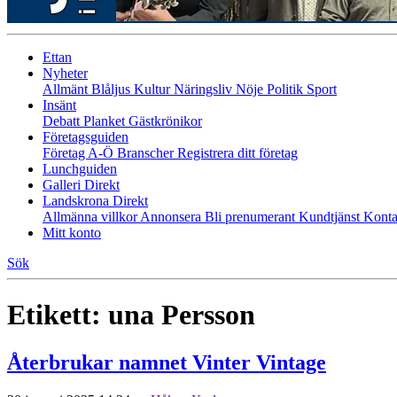
Ettan
Nyheter
Allmänt
Blåljus
Kultur
Näringsliv
Nöje
Politik
Sport
Insänt
Debatt
Planket
Gästkrönikor
Företagsguiden
Företag A-Ö
Branscher
Registrera ditt företag
Lunchguiden
Galleri Direkt
Landskrona Direkt
Allmänna villkor
Annonsera
Bli prenumerant
Kundtjänst
Konta
Mitt konto
Sök
Etikett:
una Persson
Återbrukar namnet Vinter Vintage