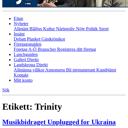
Ettan
Nyheter
Allmänt
Blåljus
Kultur
Näringsliv
Nöje
Politik
Sport
Insänt
Debatt
Planket
Gästkrönikor
Företagsguiden
Företag A-Ö
Branscher
Registrera ditt företag
Lunchguiden
Galleri Direkt
Landskrona Direkt
Allmänna villkor
Annonsera
Bli prenumerant
Kundtjänst
Kontakt
Mitt konto
Sök
Etikett:
Trinity
Musikbidraget Unplugged for Ukraina