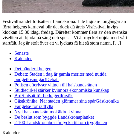
Festivalfirandet fortsätter i Landskrona. Lite lugnare tongångar än
förra helgens karneval blir det dock då årets Visfestival invigs
klockan 15.30 idag, fredag. Därefter kommer flera av den svenska
viseliten att bjuda på sång och spel. – Vi är mycket nöjda med vårt
startfält. Jag är stolt över att vi lyckats få hit så stora namn, […]
Senaste
Kalender
Det händer i helgen
Debatt: Staden i dag är gamla meriter med nutida
budgetlösningar!
Debatt
Polisen efterlyser vittnen till halsbandsrånen
Studiecirkel stärker kvinnors ekonomiska kunskap
BoIS utsatt för bedrägeriförsök
Gästkrönika: När staden glömmer sina spår
Gästkrönika
Fängelse för rattfylla
Nytt halsbandsrån mot äldre kvinna
De beslut som byggde Landskrona
planket
2 100 Landskronabor får tycka till om tryggheten
Kalender