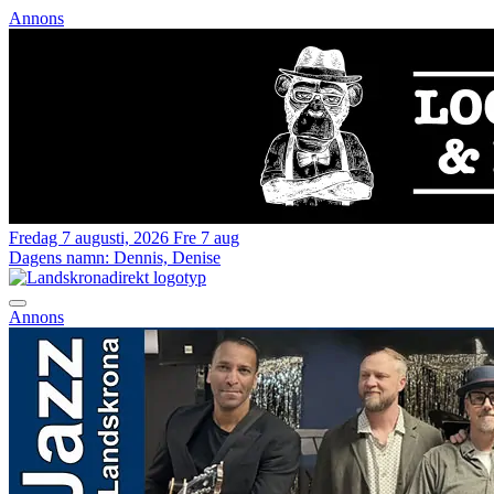
Annons
Fredag 7 augusti, 2026
Fre 7 aug
Dagens namn:
Dennis, Denise
Annons