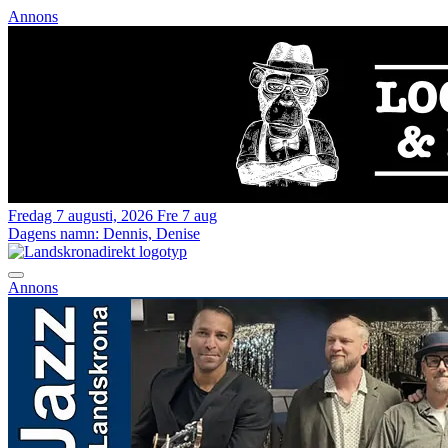
Annons
Fredag 7 augusti, 2026
Fre 7 aug
Dagens namn:
Dennis, Denise
Annons