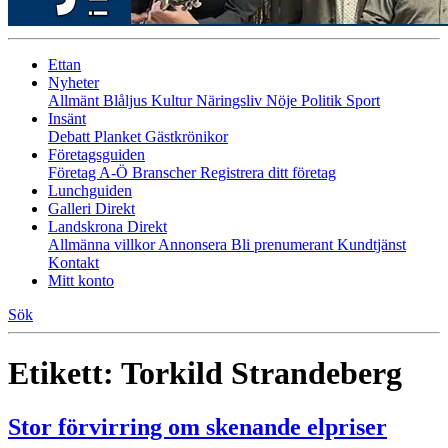
Ettan
Nyheter
Allmänt
Blåljus
Kultur
Näringsliv
Nöje
Politik
Sport
Insänt
Debatt
Planket
Gästkrönikor
Företagsguiden
Företag A-Ö
Branscher
Registrera ditt företag
Lunchguiden
Galleri Direkt
Landskrona Direkt
Allmänna villkor
Annonsera
Bli prenumerant
Kundtjänst
Kontakt
Mitt konto
Sök
Etikett:
Torkild Strandeberg
Stor förvirring om skenande elpriser