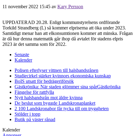
11 november 2022 15:45
av
Kary Persson
UPPDATERAD 20.28. Enligt kommunstyrelsens ordförande
Torkild Strandberg (L) så kommer elpriserna att öka under 2023.
Samtidigt menar han att elkonsumtionen kommer att minska. Frågan
är då hur denna matematik går ihop då avtalet för stadens elpris
2023 är det samma som för 2022.
Senaste
Kalender
Polisen efterlyser vittnen till halsbandsrånen
Studiecirkel stärker kvinnors ekonomiska kunskap
BoIS utsatt för bedrägeriförsök
Gästkrönika: När staden glömmer sina spår
Gästkrönika
Fängelse för rattfylla
Nytt halsbandsrån mot äldre kvinna
De beslut som byggde Landskrona
planket
2 100 Landskronabor får tycka till om tryggheten
Stölder i topp
Butik på väster rånad
Kalender
Annonser