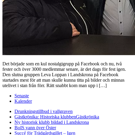
Det började som en kul nostalgigrupp på Facebook och nu, två
fester och över 3000 medlemmar senare, är det dags för fest igen.
Den slutna gruppen Leva Loppan i Landskrona på Facebook
startades mest för att man skulle kunna titta på bilder och minnas
utelivet i stan från förr. Rätt snabbt kom man upp i […]
Senaste
Kalender
Drunkningstillbud i vallgraven
Gästkrönika: Historiska klubben
Gästkrönika
Ny historisk klubb bildad i Landskrona
BoIS vann över Öster
Succé för Trädgårdsgillet – Igen