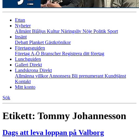
Ettan
Nyheter
Allmänt
Blåljus
Kultur
Näringsliv
Nöje
Politik
Sport
Insänt
Debatt
Planket
Gästkrönikor
Företagsguiden
Företag A-Ö
Branscher
Registrera ditt företag
Lunchguiden
Galleri Direkt
Landskrona Direkt
Allmänna villkor
Annonsera
Bli prenumerant
Kundtjänst
Kontakt
Mitt konto
Sök
Etikett:
Tommy Johannesson
Dags att leva loppan på Valborg