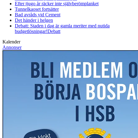
Efter tjugo år räcker inte självberöm
planket
Tunnelkaoset fortsätter
Bad avråds vid Cement
Det händer i helgen
Debatt: Staden i dag är gamla meriter med nutida
budgetlösningar!
Debatt
Kalender
Annonser