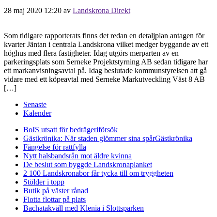
28 maj 2020 12:20
av
Landskrona Direkt
Som tidigare rapporterats finns det redan en detaljplan antagen för
kvarter Jäntan i centrala Landskrona vilket medger byggande av ett
höghus med flera fastigheter. Idag utgörs merparten av en
parkeringsplats som Serneke Projektstyrning AB sedan tidigare har
ett markanvisningsavtal på. Idag beslutade kommunstyrelsen att gå
vidare med ett köpeavtal med Serneke Markutveckling Väst 8 AB
[…]
Senaste
Kalender
BoIS utsatt för bedrägeriförsök
Gästkrönika: När staden glömmer sina spår
Gästkrönika
Fängelse för rattfylla
Nytt halsbandsrån mot äldre kvinna
De beslut som byggde Landskrona
planket
2 100 Landskronabor får tycka till om tryggheten
Stölder i topp
Butik på väster rånad
Flotta flottar på plats
Bachatakväll med Klenia i Slottsparken