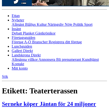
Ettan
Nyheter
Allmänt
Blåljus
Kultur
Näringsliv
Nöje
Politik
Sport
Insänt
Debatt
Planket
Gästkrönikor
Företagsguiden
Företag A-Ö
Branscher
Registrera ditt företag
Lunchguiden
Galleri Direkt
Landskrona Direkt
Allmänna villkor
Annonsera
Bli prenumerant
Kundtjänst
Kontakt
Mitt konto
Sök
Etikett:
Teaterterassen
Serneke köper Jäntan för 24 miljoner