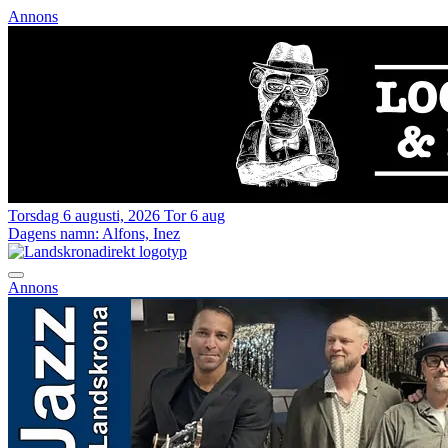
Annons
Torsdag 6 augusti, 2026
Tor 6 aug
Dagens namn:
Alfons, Inez
Annons