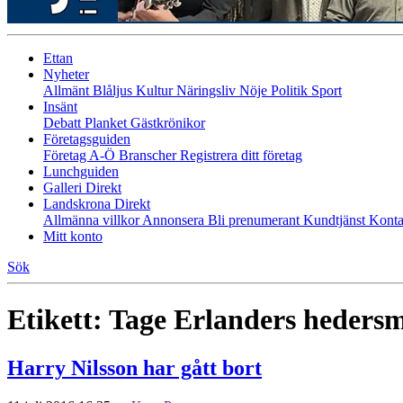
Ettan
Nyheter
Allmänt
Blåljus
Kultur
Näringsliv
Nöje
Politik
Sport
Insänt
Debatt
Planket
Gästkrönikor
Företagsguiden
Företag A-Ö
Branscher
Registrera ditt företag
Lunchguiden
Galleri Direkt
Landskrona Direkt
Allmänna villkor
Annonsera
Bli prenumerant
Kundtjänst
Konta
Mitt konto
Sök
Etikett:
Tage Erlanders hedersm
Harry Nilsson har gått bort