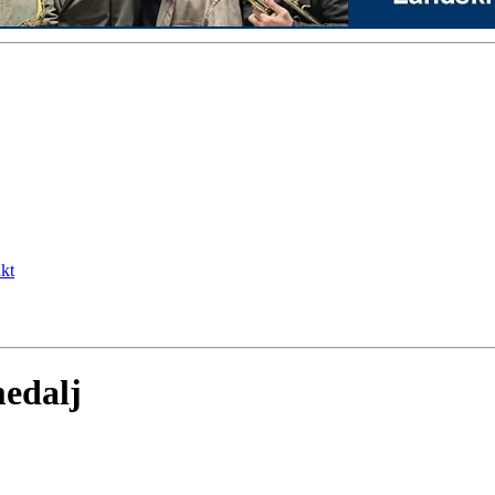
kt
edalj