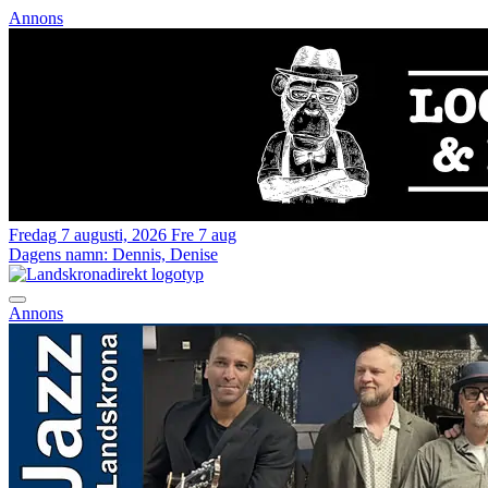
Annons
Fredag 7 augusti, 2026
Fre 7 aug
Dagens namn:
Dennis, Denise
Annons