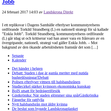
Jobb
24 februari 2017 14:03
av
Landskrona Direkt
I ett repliksvar i Dagens Samhälle efterlyser kommunstyrelsens
ordförande Torkild Strandberg (L) en nationell strategi för så kallade
”Enkla Jobb”. Torkild Strandberg, kommunstyrelsens ordförande
(L) går idag ut och kritiserar vad han anser vara en frånvaro av en
övergripande, nationell, strategi vad gäller Enkla Jobb. – Mot
bakgrund av den ökande arbetslösheten framstår det som […]
Senaste
Kalender
Det händer i helgen
Debatt: Staden i dag är gamla meriter med nutida
budgetlösningar!
Debatt
Polisen efterlyser vittnen till halsbandsrånen
Studiecirkel stärker kvinnors ekonomiska kunskap
BoIS utsatt för bedrägeriförsök
Gästkrönika: När staden glömmer sina spår
Gästkrönika
Fängelse för rattfylla
Nytt halsbandsrån mot äldre kvinna
De beslut som byggde Landskrona
planket