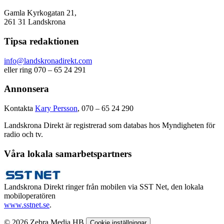
Gamla Kyrkogatan 21,
261 31 Landskrona
Tipsa redaktionen
info@landskronadirekt.com
eller ring 070 – 65 24 291
Annonsera
Kontakta
Kary Persson
, 070 – 65 24 290
Landskrona Direkt är registrerad som databas hos Myndigheten för
radio och tv.
Våra lokala samarbetspartners
Landskrona Direkt ringer från mobilen via SST Net, den lokala
mobiloperatören
www.sstnet.se
.
© 2026 Zebra Media HB
Cookie inställningar