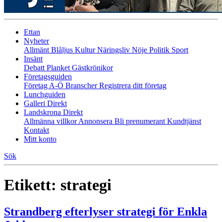
Ettan
Nyheter
Allmänt
Blåljus
Kultur
Näringsliv
Nöje
Politik
Sport
Insänt
Debatt
Planket
Gästkrönikor
Företagsguiden
Företag A-Ö
Branscher
Registrera ditt företag
Lunchguiden
Galleri Direkt
Landskrona Direkt
Allmänna villkor
Annonsera
Bli prenumerant
Kundtjänst
Kontakt
Mitt konto
Sök
Etikett:
strategi
Strandberg efterlyser strategi för Enkla