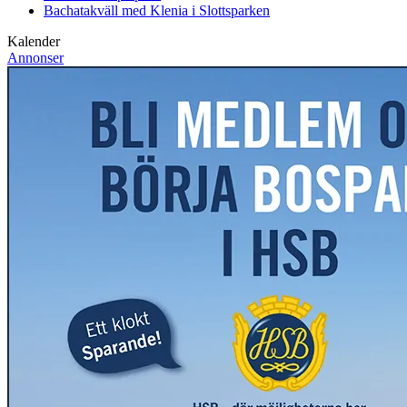
Bachatakväll med Klenia i Slottsparken
Kalender
Annonser