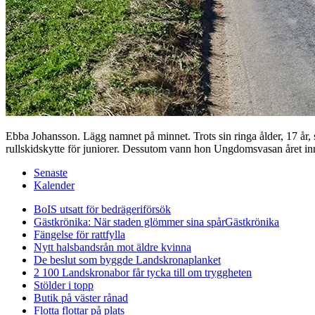
Ebba Johansson. Lägg namnet på minnet. Trots sin ringa ålder, 17 år,
rullskidskytte för juniorer. Dessutom vann hon Ungdomsvasan året 
Senaste
Kalender
BoIS utsatt för bedrägeriförsök
Gästkrönika: När staden glömmer sina spår
Gästkrönika
Fängelse för rattfylla
Nytt halsbandsrån mot äldre kvinna
De beslut som byggde Landskrona
planket
2 100 Landskronabor får tycka till om tryggheten
Stölder i topp
Butik på väster rånad
Flotta flottar på plats