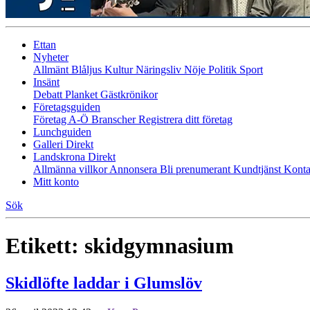
Ettan
Nyheter
Allmänt
Blåljus
Kultur
Näringsliv
Nöje
Politik
Sport
Insänt
Debatt
Planket
Gästkrönikor
Företagsguiden
Företag A-Ö
Branscher
Registrera ditt företag
Lunchguiden
Galleri Direkt
Landskrona Direkt
Allmänna villkor
Annonsera
Bli prenumerant
Kundtjänst
Konta
Mitt konto
Sök
Etikett:
skidgymnasium
Skidlöfte laddar i Glumslöv