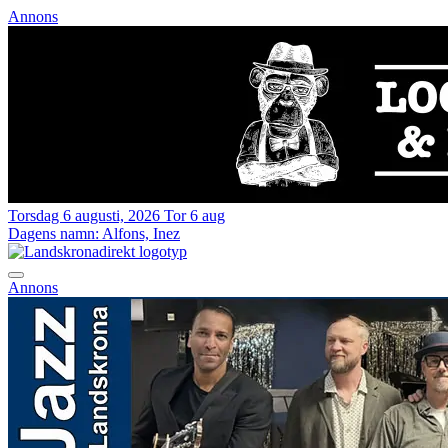
Annons
Torsdag 6 augusti, 2026
Tor 6 aug
Dagens namn:
Alfons, Inez
Annons