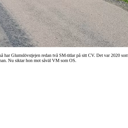
 så har Glumslövstjejen redan två SM-titlar på sitt CV. Det var 2020 
innan. Nu siktar hon mot såväl VM som OS.