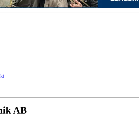
kt
nik AB