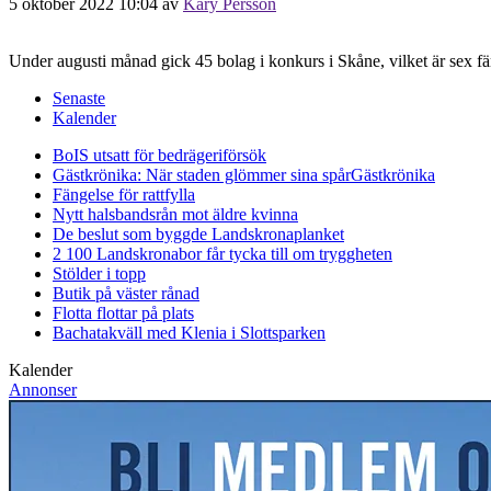
5 oktober 2022 10:04
av
Kary Persson
Under augusti månad gick 45 bolag i konkurs i Skåne, vilket är sex fär
Senaste
Kalender
BoIS utsatt för bedrägeriförsök
Gästkrönika: När staden glömmer sina spår
Gästkrönika
Fängelse för rattfylla
Nytt halsbandsrån mot äldre kvinna
De beslut som byggde Landskrona
planket
2 100 Landskronabor får tycka till om tryggheten
Stölder i topp
Butik på väster rånad
Flotta flottar på plats
Bachatakväll med Klenia i Slottsparken
Kalender
Annonser