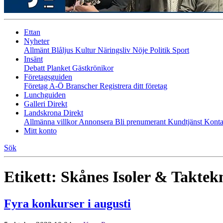
Ettan
Nyheter
Allmänt
Blåljus
Kultur
Näringsliv
Nöje
Politik
Sport
Insänt
Debatt
Planket
Gästkrönikor
Företagsguiden
Företag A-Ö
Branscher
Registrera ditt företag
Lunchguiden
Galleri Direkt
Landskrona Direkt
Allmänna villkor
Annonsera
Bli prenumerant
Kundtjänst
Konta
Mitt konto
Sök
Etikett:
Skånes Isoler & Taktek
Fyra konkurser i augusti