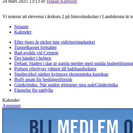
24 mars 2025 13:13
av
Håkan Karlsson
Vi noterar att eleverna i årskurs 2 på Innovitaskolan i Landskrona är
Senaste
Kalender
Efter tjugo år räcker inte självberöm
planket
Tunnelkaoset fortsätter
Bad avråds vid Cement
Det händer i helgen
Debatt: Staden i dag är gamla meriter med nutida budgetlösning
Polisen efterlyser vittnen till halsbandsrånen
Studiecirkel stärker kvinnors ekonomiska kunskap
BoIS utsatt för bedrägeriförsök
Gästkrönika: När staden glömmer sina spår
Gästkrönika
Fängelse för rattfylla
Kalender
Annonser