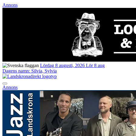
Annons
Lördag 8 augusti, 2026
Lör 8 aug
Dagens namn:
Silvia, Sylvia
Annons