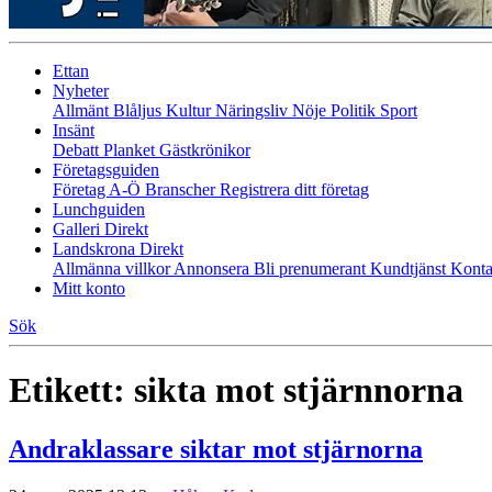
Ettan
Nyheter
Allmänt
Blåljus
Kultur
Näringsliv
Nöje
Politik
Sport
Insänt
Debatt
Planket
Gästkrönikor
Företagsguiden
Företag A-Ö
Branscher
Registrera ditt företag
Lunchguiden
Galleri Direkt
Landskrona Direkt
Allmänna villkor
Annonsera
Bli prenumerant
Kundtjänst
Konta
Mitt konto
Sök
Etikett:
sikta mot stjärnnorna
Andraklassare siktar mot stjärnorna