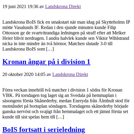
19 juni 2021 19:36
av
Landskrona Direkt
Landskrona BoIS fick en smakstart när man idag på Skytteholms IP
mötte Vasalunds IF. Redan i den sjunde minuten kunde Filip
Ottosson ge de svartvitrandiga ledningen på straff efter att Melker
Heier blivit nerdragen. I andra halvlek kunde sen Viktor Wihlstrand
nicka in inte mindre än två hörnor. Matchen slutade 3-0 till
Landskrona BoIS som […]
Kronan ångar på i division 1
20 oktober 2020 14:05
av
Landskrona Direkt
Förra veckan innehöll två matcher i division 1 södra för Kronan
VBK. På torsdagen tog laget sig an Svedala på hemmaplan i
säsongens första Skånederby, medan Eneryda från Älmhult stod för
motståndet på bortaplan söndagen. Torsdagens skånederby började
ganska nervöst och svajigt från hemmalaget och ett jämnt första set
kunde till sist spelas hem till […]
BoIS fortsatt i serieledning