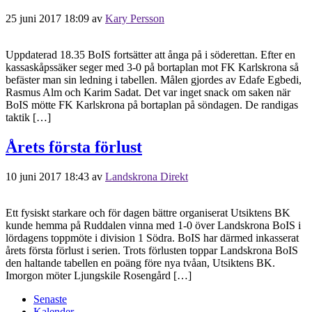
25 juni 2017 18:09
av
Kary Persson
Uppdaterad 18.35 BoIS fortsätter att ånga på i söderettan. Efter en
kassaskåpssäker seger med 3-0 på bortaplan mot FK Karlskrona så
befäster man sin ledning i tabellen. Målen gjordes av Edafe Egbedi,
Rasmus Alm och Karim Sadat. Det var inget snack om saken när
BoIS mötte FK Karlskrona på bortaplan på söndagen. De randigas
taktik […]
Årets första förlust
10 juni 2017 18:43
av
Landskrona Direkt
Ett fysiskt starkare och för dagen bättre organiserat Utsiktens BK
kunde hemma på Ruddalen vinna med 1-0 över Landskrona BoIS i
lördagens toppmöte i division 1 Södra. BoIS har därmed inkasserat
årets första förlust i serien. Trots förlusten toppar Landskrona BoIS
den haltande tabellen en poäng före nya tvåan, Utsiktens BK.
Imorgon möter Ljungskile Rosengård […]
Senaste
Kalender