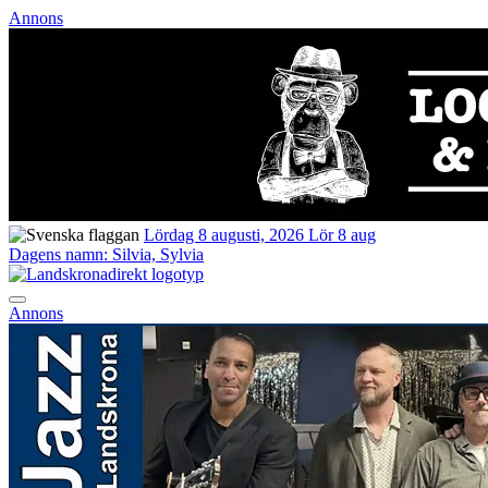
Annons
Lördag 8 augusti, 2026
Lör 8 aug
Dagens namn:
Silvia, Sylvia
Annons