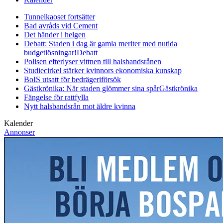
Tunnelkaoset fortsätter
Bad avråds vid Cement
Det händer i helgen
Debatt: Staden i dag är gamla meriter med nutida
budgetlösningar!
Debatt
Polisen efterlyser vittnen till halsbandsrånen
Studiecirkel stärker kvinnors ekonomiska kunskap
BoIS utsatt för bedrägeriförsök
Gästkrönika: När staden glömmer sina spår
Gästkrönika
Fängelse för rattfylla
Nytt halsbandsrån mot äldre kvinna
Kalender
Annonser