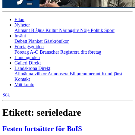
Ettan
Nyheter
Allmänt
Blåljus
Kultur
Näringsliv
Nöje
Politik
Sport
Insänt
Debatt
Planket
Gästkrönikor
Företagsguiden
Företag A-Ö
Branscher
Registrera ditt företag
Lunchguiden
Galleri Direkt
Landskrona Direkt
Allmänna villkor
Annonsera
Bli prenumerant
Kundtjänst
Kontakt
Mitt konto
Sök
Etikett:
serieledare
Festen fortsätter för BoIS