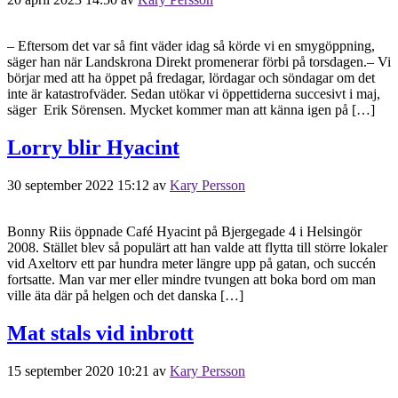
– Eftersom det var så fint väder idag så körde vi en smygöppning,
säger han när Landskrona Direkt promenerar förbi på torsdagen.– Vi
börjar med att ha öppet på fredagar, lördagar och söndagar om det
inte är katastrofväder. Sedan utökar vi öppettiderna succesivt i maj,
säger Erik Sörensen. Mycket kommer man att känna igen på […]
Lorry blir Hyacint
30 september 2022 15:12
av
Kary Persson
Bonny Riis öppnade Café Hyacint på Bjergegade 4 i Helsingör
2008. Stället blev så populärt att han valde att flytta till större lokaler
vid Axeltorv ett par hundra meter längre upp på gatan, och succén
fortsatte. Man var mer eller mindre tvungen att boka bord om man
ville äta där på helgen och det danska […]
Mat stals vid inbrott
15 september 2020 10:21
av
Kary Persson