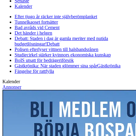
Senaste
Kalender
Efter tjugo år räcker inte självberöm
planket
Tunnelkaoset fortsätter
Bad avråds vid Cement
Det händer i helgen
Debatt: Staden i dag är gamla meriter med nutida
budgetlösningar!
Debatt
Polisen efterlyser vittnen till halsbandsrånen
Studiecirkel stärker kvinnors ekonomiska kunskap
BoIS utsatt för bedrägeriförsök
Gästkrönika: När staden glömmer sina spår
Gästkrönika
Fängelse för rattfylla
Kalender
Annonser