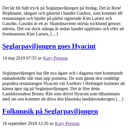
Det lär bli fullt tryck på Seglarpaviljongen på fredag. Det är René
Hejdmann, sångare och gitarrist i bandet Gasbox, som kommer till
restaurangen och bjuder på pärlor signerade Kim Larsen och
Gasolin. Gasolin är ett av Skandinaviens största rockband genom
tiderna. Det var dock många år sedan bandet upplöstes och efter att
frontmannen Kim Larsen, […]
Seglarpaviljongen goes Hyacint
14 maj 2019 07:55
av
Kary Persson
Seglarpaviljongen har fått nya ägare och i dagarna runt kommande
månadsskifte slår man upp portarna. De som gästat den omåttligt
populära restaurangen Hyacint vid Axeltorv i Helsingör kommer att
känna igen sig på Seglarpaviljongen. Det är före detta
Landskronabon Bonny Riis som driver Hyacint som tillsammans
med sin son kommer att driva den klassiska landskronakrogen […]
Folkmusik på Seglarpaviljongen
18 september 2018 12:20
av
Kary Persson