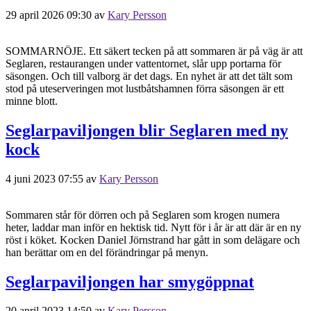
29 april 2026 09:30
av
Kary Persson
SOMMARNÖJE. Ett säkert tecken på att sommaren är på väg är att
Seglaren, restaurangen under vattentornet, slår upp portarna för
säsongen. Och till valborg är det dags. En nyhet är att det tält som
stod på uteserveringen mot lustbåtshamnen förra säsongen är ett
minne blott.
Seglarpaviljongen blir Seglaren med ny
kock
4 juni 2023 07:55
av
Kary Persson
Sommaren står för dörren och på Seglaren som krogen numera
heter, laddar man inför en hektisk tid. Nytt för i år är att där är en ny
röst i köket. Kocken Daniel Jörnstrand har gått in som delägare och
han berättar om en del förändringar på menyn.
Seglarpaviljongen har smygöppnat
20 april 2023 14:50
av
Kary Persson