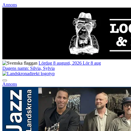
Annons
Lördag 8 augusti, 2026
Lör 8 aug
Dagens namn:
Silvia, Sylvia
Annons