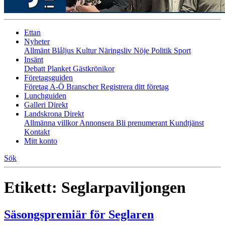
Ettan
Nyheter
Allmänt
Blåljus
Kultur
Näringsliv
Nöje
Politik
Sport
Insänt
Debatt
Planket
Gästkrönikor
Företagsguiden
Företag A-Ö
Branscher
Registrera ditt företag
Lunchguiden
Galleri Direkt
Landskrona Direkt
Allmänna villkor
Annonsera
Bli prenumerant
Kundtjänst
Kontakt
Mitt konto
Sök
Etikett:
Seglarpaviljongen
Säsongspremiär för Seglaren