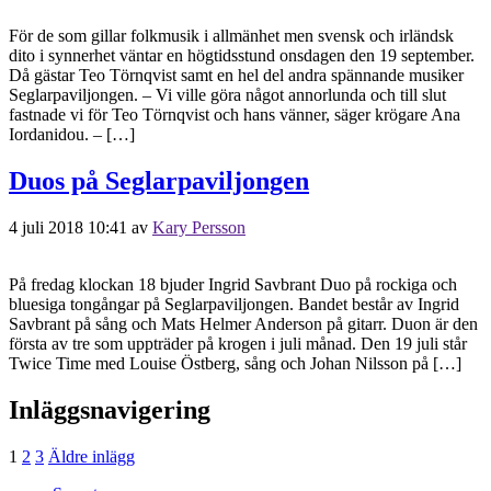
För de som gillar folkmusik i allmänhet men svensk och irländsk
dito i synnerhet väntar en högtidsstund onsdagen den 19 september.
Då gästar Teo Törnqvist samt en hel del andra spännande musiker
Seglarpaviljongen. – Vi ville göra något annorlunda och till slut
fastnade vi för Teo Törnqvist och hans vänner, säger krögare Ana
Iordanidou. – […]
Duos på Seglarpaviljongen
4 juli 2018 10:41
av
Kary Persson
På fredag klockan 18 bjuder Ingrid Savbrant Duo på rockiga och
bluesiga tongångar på Seglarpaviljongen. Bandet består av Ingrid
Savbrant på sång och Mats Helmer Anderson på gitarr. Duon är den
första av tre som uppträder på krogen i juli månad. Den 19 juli står
Twice Time med Louise Östberg, sång och Johan Nilsson på […]
Inläggsnavigering
1
2
3
Äldre inlägg