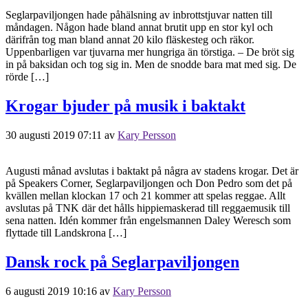
Seglarpaviljongen hade påhälsning av inbrottstjuvar natten till
måndagen. Någon hade bland annat brutit upp en stor kyl och
därifrån tog man bland annat 20 kilo fläskesteg och räkor.
Uppenbarligen var tjuvarna mer hungriga än törstiga. – De bröt sig
in på baksidan och tog sig in. Men de snodde bara mat med sig. De
rörde […]
Krogar bjuder på musik i baktakt
30 augusti 2019 07:11
av
Kary Persson
Augusti månad avslutas i baktakt på några av stadens krogar. Det är
på Speakers Corner, Seglarpaviljongen och Don Pedro som det på
kvällen mellan klockan 17 och 21 kommer att spelas reggae. Allt
avslutas på TNK där det hålls hippiemaskerad till reggaemusik till
sena natten. Idén kommer från engelsmannen Daley Weresch som
flyttade till Landskrona […]
Dansk rock på Seglarpaviljongen
6 augusti 2019 10:16
av
Kary Persson