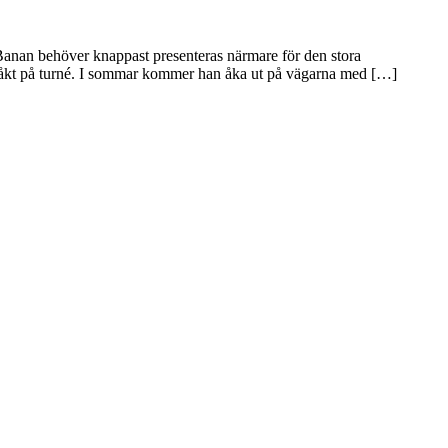
an behöver knappast presenteras närmare för den stora
n åkt på turné. I sommar kommer han åka ut på vägarna med […]