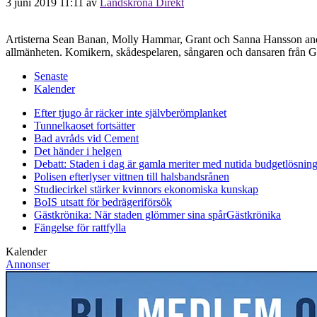
3 juni 2019 11:11
av
Landskrona Direkt
Artisterna Sean Banan, Molly Hammar, Grant och Sanna Hansson and
allmänheten. Komikern, skådespelaren, sångaren och dansaren från Gö
Senaste
Kalender
Efter tjugo år räcker inte självberöm
planket
Tunnelkaoset fortsätter
Bad avråds vid Cement
Det händer i helgen
Debatt: Staden i dag är gamla meriter med nutida budgetlösning
Polisen efterlyser vittnen till halsbandsrånen
Studiecirkel stärker kvinnors ekonomiska kunskap
BoIS utsatt för bedrägeriförsök
Gästkrönika: När staden glömmer sina spår
Gästkrönika
Fängelse för rattfylla
Kalender
Annonser