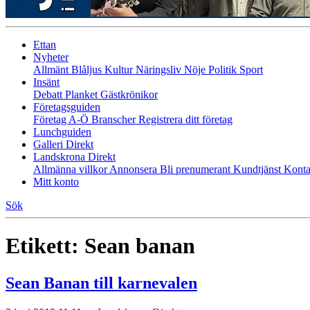
Ettan
Nyheter
Allmänt
Blåljus
Kultur
Näringsliv
Nöje
Politik
Sport
Insänt
Debatt
Planket
Gästkrönikor
Företagsguiden
Företag A-Ö
Branscher
Registrera ditt företag
Lunchguiden
Galleri Direkt
Landskrona Direkt
Allmänna villkor
Annonsera
Bli prenumerant
Kundtjänst
Konta
Mitt konto
Sök
Etikett:
Sean banan
Sean Banan till karnevalen