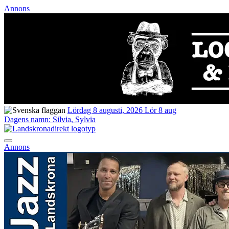
Annons
Lördag 8 augusti, 2026
Lör 8 aug
Dagens namn:
Silvia, Sylvia
Annons