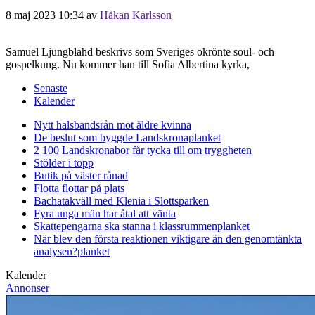
8 maj 2023 10:34
av
Håkan Karlsson
Samuel Ljungblahd beskrivs som Sveriges okrönte soul- och
gospelkung. Nu kommer han till Sofia Albertina kyrka,
Senaste
Kalender
Nytt halsbandsrån mot äldre kvinna
De beslut som byggde Landskrona
planket
2 100 Landskronabor får tycka till om tryggheten
Stölder i topp
Butik på väster rånad
Flotta flottar på plats
Bachatakväll med Klenia i Slottsparken
Fyra unga män har åtal att vänta
Skattepengarna ska stanna i klassrummen
planket
När blev den första reaktionen viktigare än den genomtänkta
analysen?
planket
Kalender
Annonser