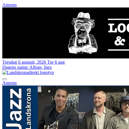
Annons
Torsdag 6 augusti, 2026
Tor 6 aug
Dagens namn:
Alfons, Inez
Annons