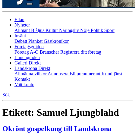
Ettan
Nyheter
Allmänt
Blåljus
Kultur
Näringsliv
Nöje
Politik
Sport
Insänt
Debatt
Planket
Gästkrönikor
Företagsguiden
Företag A-Ö
Branscher
Registrera ditt företag
Lunchguiden
Galleri Direkt
Landskrona Direkt
Allmänna villkor
Annonsera
Bli prenumerant
Kundtjänst
Kontakt
Mitt konto
Sök
Etikett:
Samuel Ljungblahd
Okrönt gospelkung till Landskrona