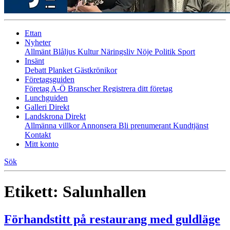
Ettan
Nyheter
Allmänt
Blåljus
Kultur
Näringsliv
Nöje
Politik
Sport
Insänt
Debatt
Planket
Gästkrönikor
Företagsguiden
Företag A-Ö
Branscher
Registrera ditt företag
Lunchguiden
Galleri Direkt
Landskrona Direkt
Allmänna villkor
Annonsera
Bli prenumerant
Kundtjänst
Kontakt
Mitt konto
Sök
Etikett:
Salunhallen
Förhandstitt på restaurang med guldläge