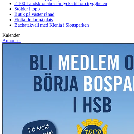
2 100 Landskronabor får tycka till om tryggheten
Stölder i topp
Butik på väster rånad
Flotta flottar på plats
Bachatakväll med Klenia i Slottsparken
Kalender
Annonser