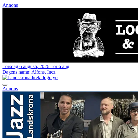
Annons
Torsdag 6 augusti, 2026
Tor 6 aug
Dagens namn:
Alfons, Inez
Annons