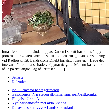
Innan februari är till ända hoppas Darien Dao att han kan slå upp
portarna till Golden Jade, en stilfull och charmig japansk restaurang
vid Rådhustorget. Landskrona Direkt har gått husesyn. – Hade det
inte varit för corona så hade vi öppnat tidigare. Men nu kan vi inte
hålla på det längre. Jag håller just nu […]
Senaste
Kalender
BoIS utsatt för bedrägeriförsök
Gästkrönika: När staden glömmer sina spår
Gästkrönika
Fängelse för rattfylla
Nytt halsbandsrån mot äldre kvinna
De beslut som byggde Landskrona
planket