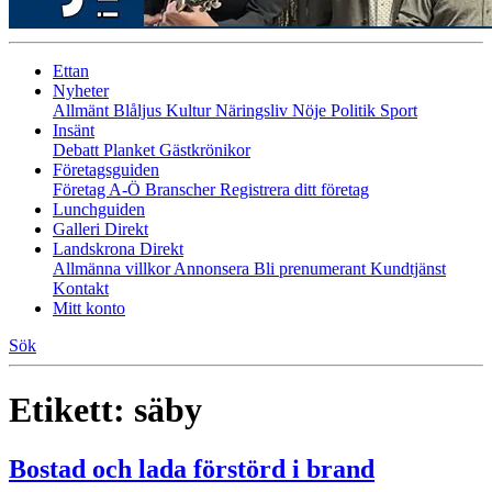
Ettan
Nyheter
Allmänt
Blåljus
Kultur
Näringsliv
Nöje
Politik
Sport
Insänt
Debatt
Planket
Gästkrönikor
Företagsguiden
Företag A-Ö
Branscher
Registrera ditt företag
Lunchguiden
Galleri Direkt
Landskrona Direkt
Allmänna villkor
Annonsera
Bli prenumerant
Kundtjänst
Kontakt
Mitt konto
Sök
Etikett:
säby
Bostad och lada förstörd i brand