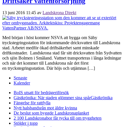
Driftsäker vattenförsörjning
13 juni 2016 11:45
av
Landskrona Direkt
Med början i höst kommer NSVA att bygga om Säby
tryckstegringsstation för inkommande dricksvatten till Landskrona
stad. Arbetet medför ökad driftsäkerhet samt minskade
driftkostnader. Landskrona stad får sitt dricksvatten från Sydvatten
och sjön Bolmen i Småland. Vattnet transporteras i långa ledningar
och när det kommer till Landskrona når det först
en tryckstegringsstation. Där höjs och utjämnas […]
Senaste
Kalender
BoIS utsatt för bedrägeriförsök
Gästkrönika: När staden glömmer sina spår
Gästkrönika
Fängelse för rattfylla
Nytt halsbandsrån mot äldre kvinna
De beslut som byggde Landskrona
planket
2 100 Landskronabor får tycka till om tryggheten
Stölder i topp