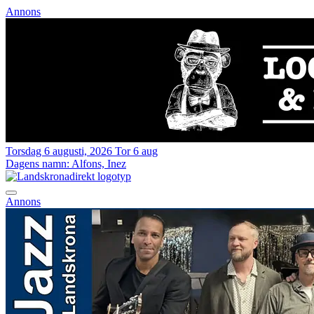
Annons
Torsdag 6 augusti, 2026
Tor 6 aug
Dagens namn:
Alfons, Inez
Annons