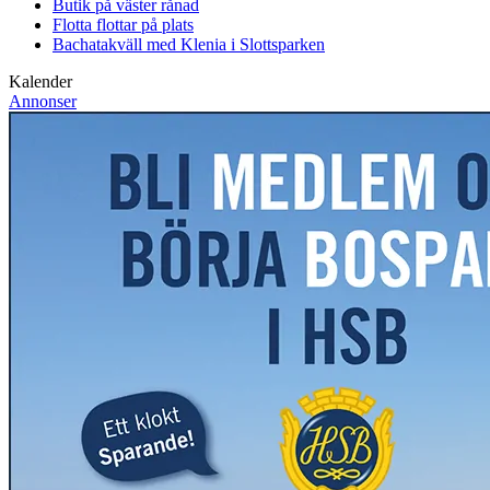
Butik på väster rånad
Flotta flottar på plats
Bachatakväll med Klenia i Slottsparken
Kalender
Annonser