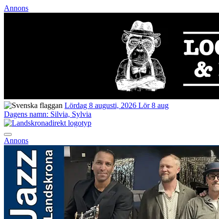
Annons
Lördag 8 augusti, 2026
Lör 8 aug
Dagens namn:
Silvia, Sylvia
Annons