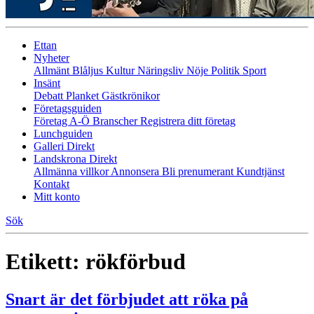
Ettan
Nyheter
Allmänt
Blåljus
Kultur
Näringsliv
Nöje
Politik
Sport
Insänt
Debatt
Planket
Gästkrönikor
Företagsguiden
Företag A-Ö
Branscher
Registrera ditt företag
Lunchguiden
Galleri Direkt
Landskrona Direkt
Allmänna villkor
Annonsera
Bli prenumerant
Kundtjänst
Kontakt
Mitt konto
Sök
Etikett:
rökförbud
Snart är det förbjudet att röka på