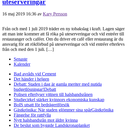
uteserveringar
16 maj 2019 16:36
av
Kary Persson
Från och med 1 juli 2019 träder en ny tobakslag i kraft. Lagen säger
att man inte kommer att få röka på uteserveringar och vid entréer till
restauranger och caféer. Om du driver ett café eller restaurang är du
ansvarig för att rökförbud på uteserveringar och vid entréer efterlevs
från och med den 1 juli. […]
Senaste
Kalender
Bad avråds vid Cement
Det händer i helgen
Debatt: Staden i dag är gamla meriter med nutida
budgetlösningar!
Debatt
Polisen efterlyser vittnen till halsbandsrånen
Studiecirkel stärker kvinnors ekonomiska kunskap
BoIS utsatt för bedrägeriförsök
Gästkrönika: När staden glömmer sina spår
Gästkrönika
Fängelse för rattfylla
Nytt halsbandsrån mot äldre kvinna
De beslut som byggde Landskrona
planket