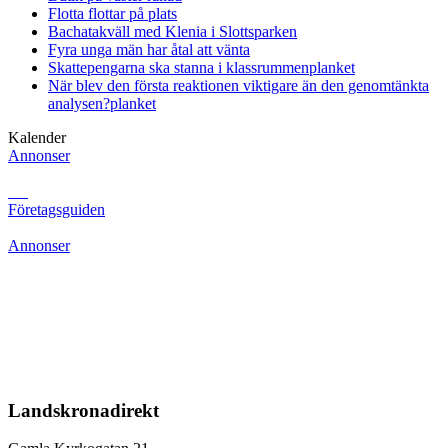
Flotta flottar på plats
Bachatakväll med Klenia i Slottsparken
Fyra unga män har åtal att vänta
Skattepengarna ska stanna i klassrummen
planket
När blev den första reaktionen viktigare än den genomtänkta
analysen?
planket
Kalender
Annonser
Företagsguiden
Annonser
Landskronadirekt