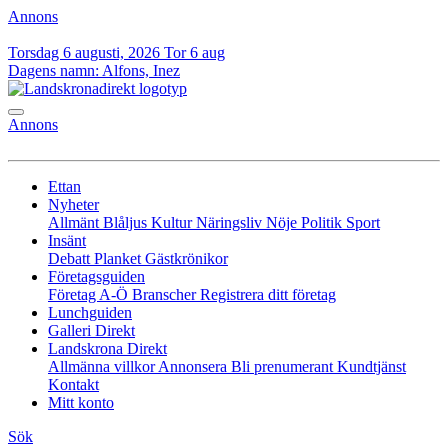
Annons
Torsdag 6 augusti, 2026
Tor 6 aug
Dagens namn:
Alfons, Inez
Annons
Ettan
Nyheter
Allmänt
Blåljus
Kultur
Näringsliv
Nöje
Politik
Sport
Insänt
Debatt
Planket
Gästkrönikor
Företagsguiden
Företag A-Ö
Branscher
Registrera ditt företag
Lunchguiden
Galleri Direkt
Landskrona Direkt
Allmänna villkor
Annonsera
Bli prenumerant
Kundtjänst
Kontakt
Mitt konto
Sök