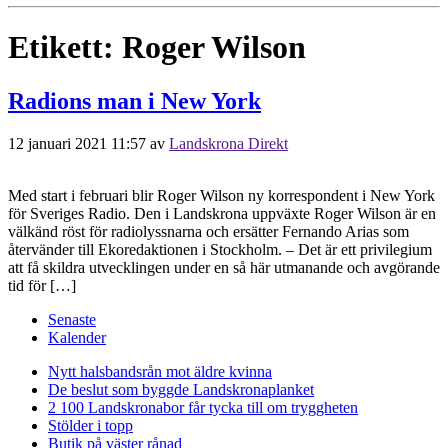
Etikett:
Roger Wilson
Radions man i New York
12 januari 2021 11:57
av
Landskrona Direkt
Med start i februari blir Roger Wilson ny korrespondent i New York
för Sveriges Radio. Den i Landskrona uppväxte Roger Wilson är en
välkänd röst för radiolyssnarna och ersätter Fernando Arias som
återvänder till Ekoredaktionen i Stockholm. – Det är ett privilegium
att få skildra utvecklingen under en så här utmanande och avgörande
tid för […]
Senaste
Kalender
Nytt halsbandsrån mot äldre kvinna
De beslut som byggde Landskrona
planket
2 100 Landskronabor får tycka till om tryggheten
Stölder i topp
Butik på väster rånad